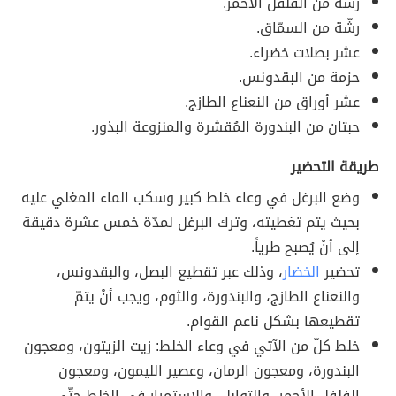
رشّة من الفلفل الأحمر.
رشّة من السمّاق.
عشر بصلات خضراء.
حزمة من البقدونس.
عشر أوراق من النعناع الطازج.
حبتان من البندورة المُقشرة والمنزوعة البذور.
طريقة التحضير
وضع البرغل في وعاء خلط كبير وسكب الماء المغلي عليه
بحيث يتم تغطيته، وترك البرغل لمدّة خمس عشرة دقيقة
إلى أنْ يُصبح طرياً.
تحضير
الخضار
، وذلك عبر تقطيع البصل، والبقدونس،
والنعناع الطازج، والبندورة، والثوم، ويجب أنْ يتمّ
تقطيعها بشكل ناعم القوام.
خلط كلّ من الآتي في وعاء الخلط: زيت الزيتون، ومعجون
البندورة، ومعجون الرمان، وعصير الليمون، ومعجون
الفلفل الأحمر، والتوابل، والاستمرار في الخلط حتّى