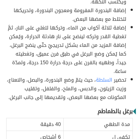
ويكتسب النكهة.
إضافة البندورة المفرومة ومعجون البندورة، وتحريكها
لتختلط مع بعضها البعض.
إضافة ثلاثة أكواب من الماء، وتركها لتغلي على النار، ثمَّ
تغطية القدر وتركه لينضج على نار هادئة الحرارة، ويُمكن
إضافة المزيد من الماء بشكل تدريجيّ حتّى ينضج البرغل،
كما يُمكن وضع البرغل في طبق فرن عميق، وتغطيته
جيداً، وطهيه بالفرن على درجة حرارة 150 درجة، ولمدّة
ساعة.
تحضير
السلطة
، حيث يتمّ وضع البندورة، والبصل، والنعناع،
وزيت الزيتون، والدبس، والملح، والفلفل، وتقليب
المكونات مع بعضها البعض، وتقديمها إلى جانب البرغل.
برغل بالطماطم
مدة الطهي
40 دقيقة
تكفي لِ
6 أشخاص