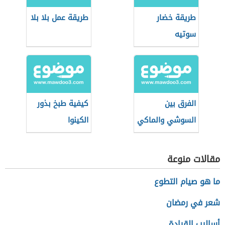
طريقة خضار
طريقة عمل بلا بلا
سوتيه
الفرق بين
كيفية طبخ بذور
السوشي والماكي
الكينوا
مقالات منوعة
ما هو صيام التطوع
شعر في رمضان
أساليب القيادة