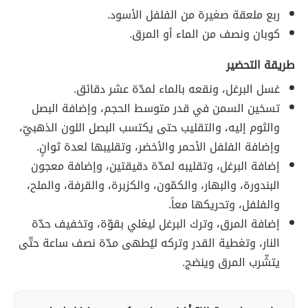
ربع ملعقة صغيرة من الفلفل الأسود.
كوبان ونصف من الماء أو المرق.
طريقة التحضير
غسل البرغل، ونقعه بالماء لمدّة عشر دقائق.
تسخين السمن في قدر متوسط الحجم، وإضافة البصل
والثوم إليه، والتقليب حتى يكتسب البصل اللون الذهبيّ،
وإضافة الفلفل الأحمر والأخضر، وتقليبها لعدة ثوانٍ.
إضافة البرغل، وتقليبه لمدّة دقيقتين، وإضافة معجون
البندورة، والبهار، والكمّون، والكزبرة، والقرفة، والملح،
والفلفل، وتحريكها معاً.
إضافة المرق، وترك البرغل ليغلي بقوّة، وتخفيف حدّة
النار، وتغطية القدر وتركه ليُطهى مدّة نصف ساعة حتّى
يتشّرب المرق وينضج.