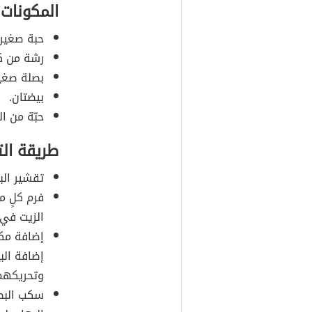
المكونات
حبة صغير
رشة من كل
بصلة صغير
بيضتان.
حبّة من ال
طريقة ال
تقشير ال
فرم كلٍ م
الزيت في
إضافة مكع
إضافة الب
وتحريكهم 
سكب الب