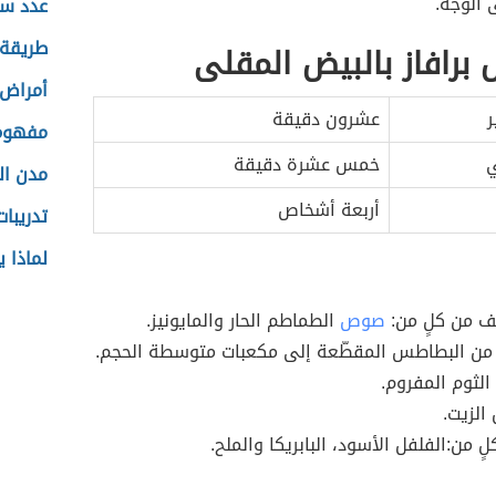
 الوجه.
عدد س
طريقة
رافاز بالبيض المقلى
أمراض 
ر
عشرون دقيقة
مفهوم 
ي
خمس عشرة دقيقة
مدن ال
أربعة أشخاص
تدريبا
لماذا 
 من كلٍ من:
صوص
الطماطم الحار والمايونيز.
ت من البطاطس المقطّعة إلى مكعبات متوسطة الحجم.
الثوم المفروم.
الزيت.
 من:الفلفل الأسود، البابريكا والملح.