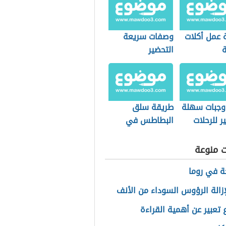
 عمل أكلات
وصفات سريعة
التحضير
 وجبات سهلة
طريقة سلق
ر للرحلات
البطاطس في
الميكرويف
ت منوعة
ة في روما
زالة الرؤوس السوداء من الأنف
تعبير عن أهمية القراءة