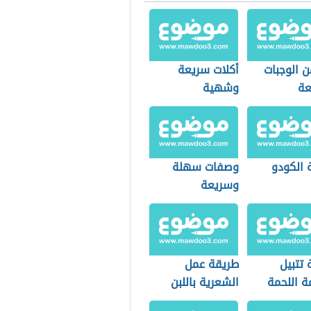
ن الوجبات
أكلات سريعة
عة
وشهية
 الكودو
وصفات سهلة
وسريعة
 تتبيل
طريقة عمل
ة اللحمة
الشعرية باللبن