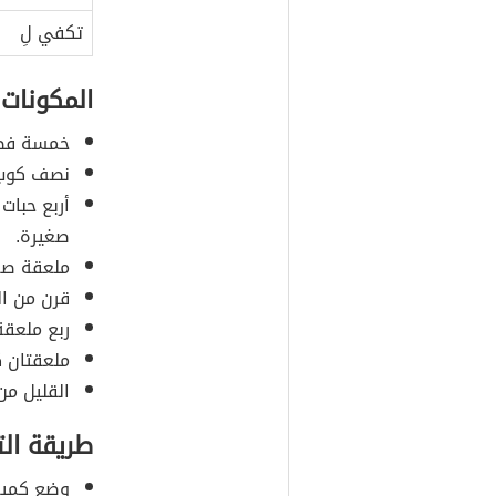
تكفي لِ
المكونات
خمسة فصو
نصف كوب م
أربع حبات
صغيرة.
ملعقة صغي
قرن من ال
ربع ملعقة
ملعقتان ك
القليل من
طريقة ال
وضع كمية