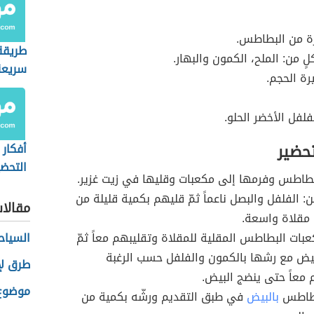
ة من البطاطس.
طريقة
ٍ من: الملح، الكمون والبهار.
سريعة
ة الحجم.
فلفل الأخضر الحلو.
تحضير
أفكار
التحضي
بطاطس وفرمها إلى مكعبات وقليها في زيت غزير.
ن: الفلفل والبصل ناعماً ثمّ قليهم بكمية قليلة من
مقالا
 مقلاة واسعة.
بات البطاطس المقلية للمقلاة وتقليبهم معاً ثمّ
السياح
يض مع رشها بالكمون والفلفل حسب الرغبة
طرق لإ
معاً حتى ينضج البيض.
موضوع 
طاطس
بالبيض
في طبق التقديم ورشّه بكمية من