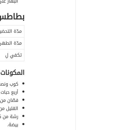
البهار على
بطاطس ب
مدّة التحضي
مدّة الطه
تكفي لِ
المكونات
كوب ونصف
أربع حبا
فصّان من 
القليل من 
رشة من كلٍ
بيضة.