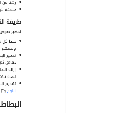
رشة من ال
ملعقة كبي
طريقة ال
تحضير صوص ا
خلط كلٍ من
وضعهم في
تحمير ال
دقائق ثمّ
إزالة الب
لمدة ثلاث
تقديم ال
الثوم
وتزي
البطاطا