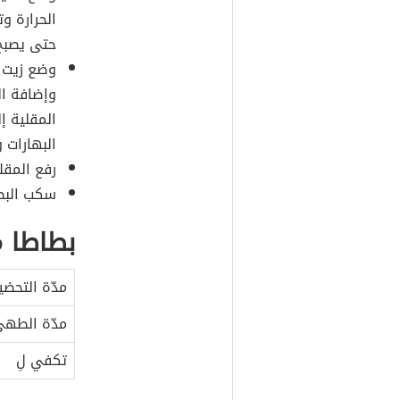
الحرارة و
حتى يصبح 
وضع زيت ا
وإضافة ال
المقلية إ
البهارات 
رفع المقلا
سكب البط
بطاطا 
مدّة التحضي
مدّة الطه
تكفي لِ