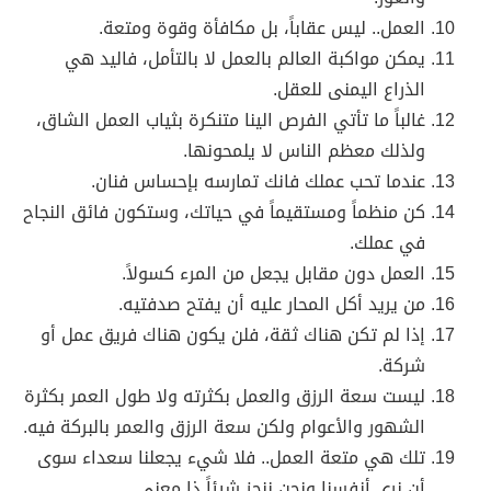
العمل.. ليس عقاباً، بل مكافأة وقوة ومتعة.
يمكن مواكبة العالم بالعمل لا بالتأمل، فاليد هي
الذراع اليمنى للعقل.
غالباً ما تأتي الفرص الينا متنكرة بثياب العمل الشاق،
ولذلك معظم الناس لا يلمحونها.
عندما تحب عملك فانك تمارسه بإحساس فنان.
كن منظماً ومستقيماً في حياتك، وستكون فائق النجاح
في عملك.
العمل دون مقابل يجعل من المرء كسولاً.
من يريد أكل المحار عليه أن يفتح صدفتيه.
إذا لم تكن هناك ثقة، فلن يكون هناك فريق عمل أو
شركة.
ليست سعة الرزق والعمل بكثرته ولا طول العمر بكثرة
الشهور والأعوام ولكن سعة الرزق والعمر بالبركة فيه.
تلك هي متعة العمل.. فلا شيء يجعلنا سعداء سوى
أن نرى أنفسنا ونحن ننجز شيئاً ذا معنى.