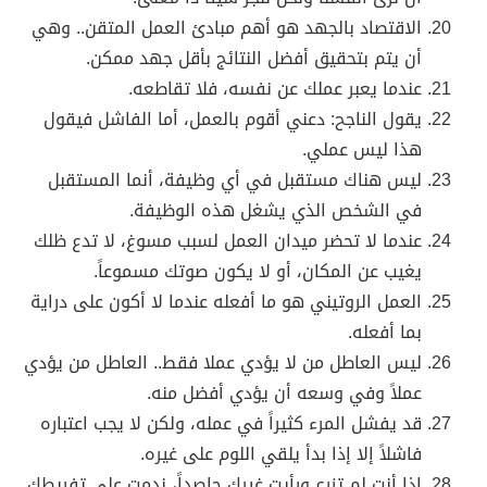
الاقتصاد بالجهد هو أهم مبادئ العمل المتقن.. وهي
أن يتم بتحقيق أفضل النتائج بأقل جهد ممكن.
عندما يعبر عملك عن نفسه، فلا تقاطعه.
يقول الناجح: دعني أقوم بالعمل، أما الفاشل فيقول
هذا ليس عملي.
ليس هناك مستقبل في أي وظيفة، أنما المستقبل
في الشخص الذي يشغل هذه الوظيفة.
عندما لا تحضر ميدان العمل لسبب مسوغ، لا تدع ظلك
يغيب عن المكان، أو لا يكون صوتك مسموعاً.
العمل الروتيني هو ما أفعله عندما لا أكون على دراية
بما أفعله.
ليس العاطل من لا يؤدي عملا فقط.. العاطل من يؤدي
عملاً وفي وسعه أن يؤدي أفضل منه.
قد يفشل المرء كثيراً في عمله، ولكن لا يجب اعتباره
فاشلاً إلا إذا بدأ يلقي اللوم على غيره.
إذا أنت لم تزرع ورأيت غيرك حاصداً، ندمت على تفريطك