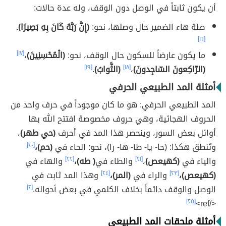
أن يكون ثابتاً في الوصل دون الوقف، وله عدة حالات:
صلة هاء الضمير حال وصلها، نحو:
(إِنَّ رَبَّهُ كَانَ بِهِ بَصِيرًا).
[١٦]
ما يكون عارضاً للسكون حال الوقف، نحو:
(الْمُحْسِنِينَ)
،
[١٧]
(الرّاكِعونَ السّاجِدونَ)
،
[١٨]
(الثَّوابُ)
.
[١٩]
أمثلة المد الطبيعي الحرفي
المد الطبيعي الحرفي: هو ما كان موجوداً في حرف واحد من
الحروف الهجائية، وهي حروف مخصوصة افتتح الله بها
أوائل بعض السور، وينحصر هذا المد في أحرف
(حي طهر)
،
وتُنطق هكذا: (حا- يا- طا- ها- را)، نحو: الحاء في
(حم)،
[٢٠]
والياء في
(كهيعص)
،
[٢١]
والطاء في
( طه)،
[٢٢]
والهاء في
(كهيعص)،
[٢٣]
والراء في
(المر)،
[٢٤]
وهذا المد ثابت في
الوصل والوقف دائماً بخلاف الكلمي في بعض أحواله.
[٢]
[٢٥]
</ref>
أمثلة ملحقات المد الطبيعي