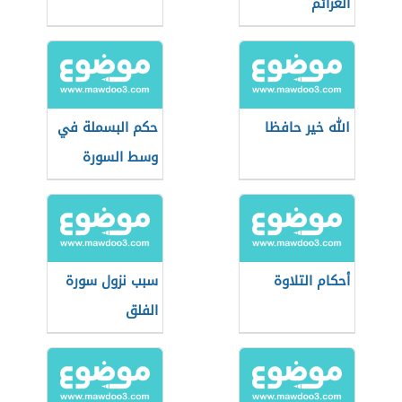
العزائم
الله خير حافظا
حكم البسملة في
وسط السورة
أحكام التلاوة
سبب نزول سورة
الفلق