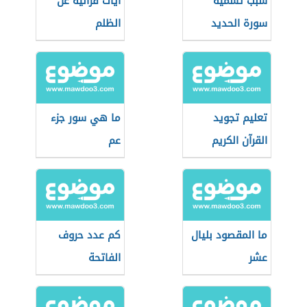
سبب تسمية
آيات قرآنية عن
سورة الحديد
الظلم
تعليم تجويد
ما هي سور جزء
القرآن الكريم
عم
ما المقصود بليال
كم عدد حروف
عشر
الفاتحة