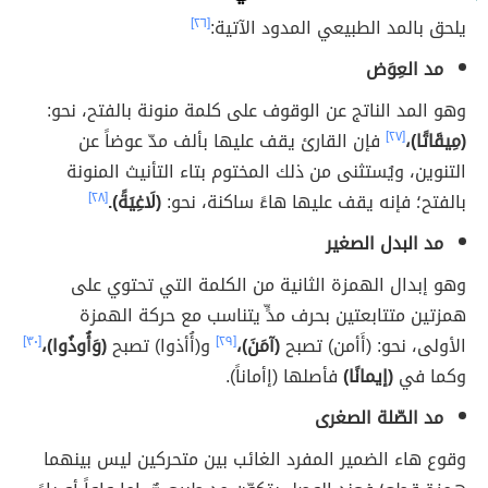
يلحق بالمد الطبيعي المدود الآتية:
[٢٦]
مد العِوَض
وهو المد الناتج عن الوقوف على كلمة منونة بالفتح، نحو:
(مِيقَاتًا)،
[٢٧]
فإن القارئ يقف عليها بألف مدّ عوضاً عن
التنوين، ويُستثنى من ذلك المختوم بتاء التأنيث المنونة
بالفتح؛ فإنه يقف عليها هاءً ساكنة، نحو:
(لَاغِيَةً).
[٢٨]
مد البدل الصغير
وهو إبدال الهمزة الثانية من الكلمة التي تحتوي على
همزتين متتابعتين بحرف مدٍّ يتناسب مع حركة الهمزة
الأولى، نحو: (أَأمن) تصبح
(آمَنَ)،
[٢٩]
و(أُأذوا) تصبح
(وَأُوذُوا)،
[٣٠]
وكما في
(إيمانًا)
فأصلها (إأماناً).
مد الصّلة الصغرى
وقوع هاء الضمير المفرد الغائب بين متحركين ليس بينهما