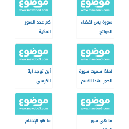
سورة يس لقضاء
كم عدد السور
الحوائج
المكية
لماذا سميت سورة
أين توجد آية
الحجر بهذا الاسم
الكرسي
ما هي سور
ما هو الإدغام