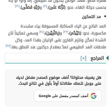
همزة قطع؛ فعند الوصل يتكوّن مد طبيعيٌّ، إما واواً أو ياءً
بحسب حركة الهاء، نحو:
(نَزَّلَهُ عَلَىٰ)
،
[٣١]
و
(رَبِّهِ فَصَلَّى)
.
[٣٢]
مد التمكين
المد الناتج عن الياء الساكنة المسبوقة بياء مشددة
مكسورة، نحو:
(حُيِّيتُم)،
[٣٣]
و
(بِالنَّبِيِّينَ)،
[٣٤]
وسمي تمكيناً لأن
الشدة تمكّن وتلزم القارئ على الإتيان بهذا المد، وكل
ملحقات المد الطبيعي تمدّ بمقدار حركتين عند النطق بها.
[٣٥]
المراجع
هل يعجبك محتوانا؟ أضف موضوع كمصدر مفضل لديك
على جوجل لتصلك مقالاتنا أولاً بأول في نتائج البحث.
أضف كمصدر مفضل على Google