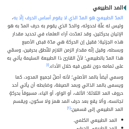
المد الطبيعي
المدّ الطبيعيّ هو المدّ الذي لا يقوم أساس الحرف إلّا به
،
وليس له علّة لحدوثه، والحدّ الذي يقوم به حرف المدّ به هو
الإتيان بحركتين، وقد تعدّدت آراء العلماء في تحديد مقدار
هذه الجزئية؛ فقيل إن الحركة هي مدّة قبض الأصبع
وبسطه، وقيل إنّه مقدار الزمن اللازم للنّطق بحرفين، وسمّي
هذا المدّ بالطبيعي؛ لأنّ القارئ ذا الطبيعة السليمة يأتي به
على تمامه دون نقصٍ فيه خلال الأداء.
[١]
وسمي أيضاً بالمد الأصلي؛ لأنه أصلٌ لجميع المدود، كما
ويسمى بالمد الذاتي وبمد الصيغة، وضابطه أن يأتي أحد
حروف المد الثلاثة؛ الألف، أو الواو، أو الياء، مسبوقاً بحركةٍ
تجانسه، وألا يقع بعد حرف المد همز ولا سكون، ويقسم
المد الطبيعي إلى قسمين:
[٢]
المد الطبيعي الكلمي.
المد الطبيعي الحرفي.