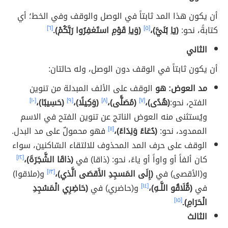
أن يكون هذا المد ثابتاً في الوصل والوقف وفي الخط؛ أي
كتابةً، نحو:
(يَ
ا
بُنَيَّ)،
[٥]
(وَي
ا
قَوْمِ استَغفِرُوا رَبَّكُمْ).
[٦]
الثاني
أن يكون ثابتاً في الوقف دون الوصل، وله حالتان:
مد العوض: هو
الوقف على الألف المبدلة من تنوين
الفتح، نحو:
(هُدًى)،
[٧]
(مُصَلًّى)،
[٨]
(وَكِيلًا)،
[٩]
(حَسِيبًا)،
[١٠]
ويُستثنى منه العوض الناتج عن تنوين الفتح في الاسم
الممدود، نحو:
(دُعَاءً وَنِدَاءً)،
[١١]
فهو محمولٌ على مد البدل.
الوقف على حرف المد المحذوف للالتقاء السّاكنين، سواء
كان ألفاً أو واواً أو ياءً، نحو: (ذاقا) في
(ذاقَا الشَّجَرَةَ)،
[١٢]
و(الأقصى) في
(إِلَى المَسجِدِ الأَقصَى الَّذي)،
[١٣]
و(ملاقوا)
في
(مُّلَاقُو اللَّـهِ)،
[١٤]
و(حاضري) في
(حَاضِرِي الْمَسْجِدِ
الْحَرَامِ).
[١٥]
الثالث