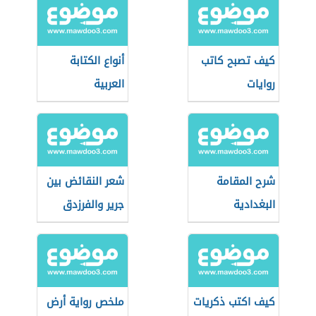
كيف تصبح كاتب
أنواع الكتابة
روايات
العربية
شرح المقامة
شعر النقائض بين
البغدادية
جرير والفرزدق
كيف اكتب ذكريات
ملخص رواية أرض