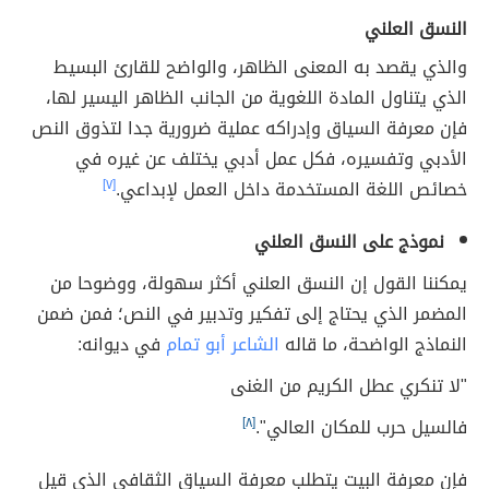
النسق العلني
والذي يقصد به المعنى الظاهر، والواضح للقارئ البسيط
الذي يتناول المادة اللغوية من الجانب الظاهر اليسير لها،
فإن معرفة السياق وإدراكه عملية ضرورية جدا لتذوق النص
الأدبي وتفسيره، فكل عمل أدبي يختلف عن غيره في
خصائص اللغة المستخدمة داخل العمل لإبداعي.
[٧]
نموذج على النسق العلني
يمكننا القول إن النسق العلني أكثر سهولة، ووضوحا من
المضمر الذي يحتاج إلى تفكير وتدبير في النص؛ فمن ضمن
النماذج الواضحة، ما قاله
الشاعر أبو تمام
في ديوانه:
"لا تنكري عطل الكريم من الغنى
فالسيل حرب للمكان العالي".
[٨]
فإن معرفة البيت يتطلب معرفة السياق الثقافي الذي قيل