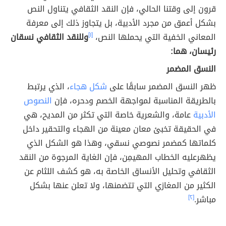
قرون إلى وقتنا الحالي، فإن النقد الثقافي يتناول النص
بشكل أعمق من مجرد الأدبية، بل يتجاوز ذلك إلى معرفة
المعاني الخفية التي يحملها النص،
[١]
وللنقد الثقافي نسقان
رئيسان، هما:
النسق المضمر
ظهر النسق المضمر سابقًا على
شكل هجاء
، الذي يرتبط
بالطريقة المناسبة لمواجهة الخصم ودحره، فإن
النصوص
الأدبية
عامة، والشعرية خاصة التي تكثر من المديح، هي
في الحقيقة تخبئ معان معينة من الهجاء والتحقير داخل
كلماتها كمضمر نصوصي نسقي، وهذا هو الشكل الذي
يظهرعليه الخطاب المهيمِن، فإن الغاية المرجوة من النقد
الثقافي وتحليل الأنساق الخاصة به، هو كشف اللثام عن
الكثير من المغازي التي تتضمنها، ولا تعلن عنها بشكل
مباشر.
[٢]