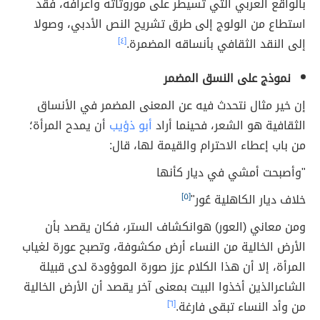
بالواقع العربي التي تسيطر على موروثاته وأعرافه، فقد
استطاع من الولوج إلى طرق تشريح النص الأدبي، وصولا
إلى النقد الثقافي بأنساقه المضمرة.
[٤]
نموذج على النسق المضمر
إن خير مثال نتحدث فيه عن المعنى المضمر في الأنساق
الثقافية هو الشعر، فحينما أراد
أبو ذؤيب
أن يمدح المرأة؛
من باب إعطاء الاحترام والقيمة لها، قال:
"وأصبحت أمشي في ديار كأنها
خلاف ديار الكاهلية عُور"
[٥]
ومن معاني (العور) هوانكشاف الستر، فكان يقصد بأن
الأرض الخالية من النساء أرض مكشوفة، وتصبح عورة لغياب
المرأة، إلا أن هذا الكلام عزز صورة الموؤودة لدى قبيلة
الشاعرالذين أخذوا البيت بمعنى آخر يقصد أن الأرض الخالية
من وأد النساء تبقى فارغة.
[٦]