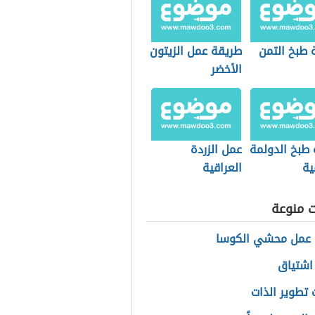
 طبخ التمن
طريقة عمل الزيتون
الأخضر
 طبخ الدولمة
عمل الزردة
ية
العراقية
ت منوعة
 عمل محشي الكوسا
اشتياق
تطوير الذات