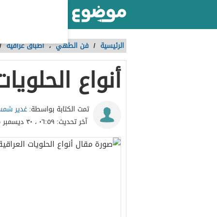
أكبر موقع عربي بالعالم
الرئيسية
/
فن الطهي
،
أطباق عراقية
/
أنواع الحلويات
غدير شمس
تمت الكتابة بواسطة:
آخر تحديث:
٠٦:٥٩ ، ٣٠ ديسمبر ٢٠١٥