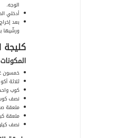
الوجه.
أدخلي الص
بعد إخراج
ورشّيها بج
كليجة ا
المكونات
خمسون غرا
ثلاثة أكو
كوب واحد 
نصف كوب 
ملعقة صغي
ملعقة كبي
نصف كيلوغ