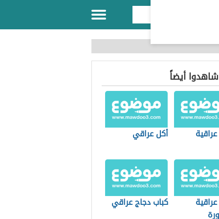
 شاهدوا أيضاً
عراقية
أكل عراقي
عراقية
كباب دجاج عراقي
رة