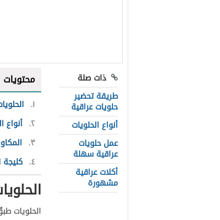
ذات صلة
محتويات
طريقة تحضير
١
الحلويات
حلويات عراقية
٢
أنواع ا
أنواع الحلويات
٣
المكاو
عمل حلويات
عراقية سهلة
٤
كليجة ا
أكلات عراقية
مشهورة
الحلويا
الحلويات طبقٌ