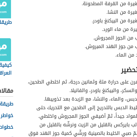
يرة من القرفة المطحونة.
رة من النشا.
رة من البيكنغ باودر.
طريقة
رة من ماء الورد.
من الجوز المجروش.
من جوز الهند المبروش.
من الماء.
كيفية
تحضير
العراق
رن على حرارة مئة وثمانين درجة، ثم اخلطي الطحين،
السكر، والبيكنغ باودر، والفانيلا.
مقالا
بس، والماء، والنشا، مع الزبدة بعد تذويبها.
طريقة
ط الدبس بالتدريج إلى الطحين مع التحريك حتى
خواطر 
مواد جيداً، ثمّ أضيفي الجوز المجروش واخلطي.
ب بايركس بالقليل من الزيت ونرشّه بالقليل من
خطوات 
مّ صبي الخليط بالصينية ورشّي كمية جوز الهند فوق