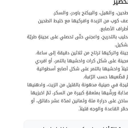
تحضير
حين، والهيل، والبيكنج باودر، والسكر.
ف كوب من الزبدة وافركيها مع خليط الطحين
راف الأصابع.
ليب بالتدريج، واعجني حتّى تحصلي على عجينةٍ طريّة
تشكيل.
ينة واتركيها ترتاح من ثلاثين دقيقة إلى ساعة.
جينة على شكل كرات واحشيها بالتمر، أو افردي
ليلاً واحشيها بالتمر على شكل أصابع أسطوانية
ّ قطّعيها حسب الرّغبة.
جة في صينية مدهونة بالقليل من الزيت، وادهنيها
مذابة ورشّيها بملعقةٍ كبيرة من السكر، ثمّ اخبزيها
اخن على حرارة مئة وثمانين لمدّة عشر دقائق، أو
مّر القاعدة والوجه قليلاً.