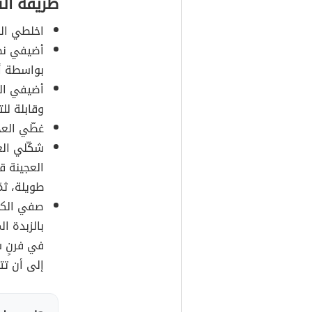
طريقة ال
اخلطي الط
أضيفي نص
بواسطة أط
أضيفي الح
وقابلة لل
غطّي العج
شكّلي الع
العجينة ق
طويلة، ثم
صفي الكلي
بالزبدة ال
في فرنٍ س
إلى أن تتح