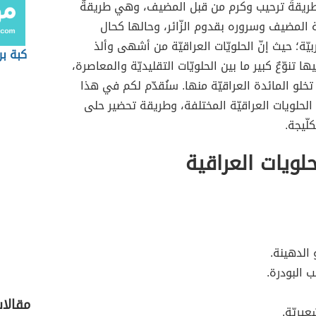
طريقةَ ترحيب وكرم من قبل المضيف، وهي طريقةٌ
حة المضيف وسروره بقدوم الزّائر، وحالها كحال
ربيّة؛ حيث إنّ الحلويّات العراقيّة من أشهى وألذ
كبة بر
ها تنوّعٌ كبير ما بين الحلويّات التقليديّة والمعاصرة،
تخلو المائدة العراقيّة منها. سنُقدّم لكم في هذا
 الحلويات العراقيّة المختلفة، وطريقة تحضير حلى
لّيجة.
حلويات العراقية
 الدهينة.
ب البودرة.
مقالا
يريّة.