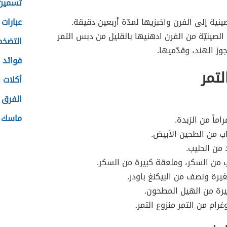
تسمين 
ينية إلى الفرن واخبزيها لمدّة أربعين دقيقة.
عبارات
 الصينيّة من الفرن ادهنيها بالقليل من دبس التمر
التضخم
وز الهند، وقدّميها.
فوائد 
لتمر
أكلات 
الفرق ب
ماسك ن
ماً من الزبدة.
اب من الطحين الأبيض.
من الحليب.
من السكر، وملعقة كبيرة من السكر.
رة ونصف من البيكنغ باودر.
رة من الهيل المطحون.
رام من التمر منزوع التمر.