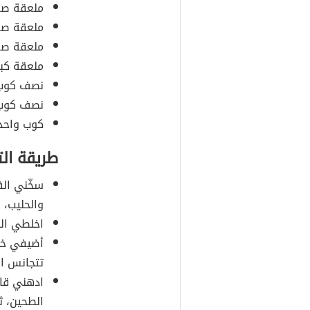
ملعقة صغ
ملعقة صغي
ملعقة صغي
ملعقة كبي
نصف كوب 
نصف كوب 
كوب واحد 
طريقة ال
سخّني الف
والحليب، و
اخلطي الد
أضيفي خلي
تتجانس ال
ادهني قال
الطحين، ث