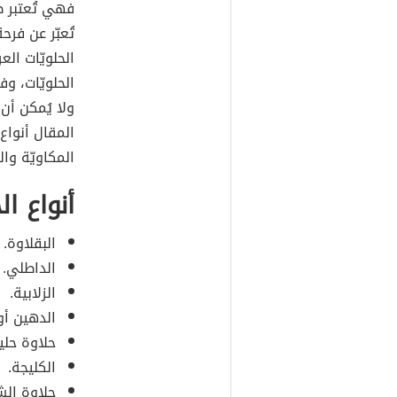
فهي تُعتبر 
تُعبّر عن فر
الحلويّات الع
الحلويّات، وفي
ولا يُمكن أن 
المقال أنواع
المكاويّة والك
أنواع ال
البقلاوة.
الداطلي.
الزلابية.
الدهين أو
حلاوة حلي
الكليجة.
حلاوة الشع