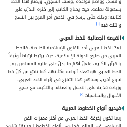
والنسخ، وواضع قواعده يوسف الشجري، ويمتاز هذا الخط
بسهولة تعلمه، حيث يحتاج الكاتب إلى كثرة التدرّب على
كتابته؛ وذلك حتّى يرسخ في الذهن أمر المزج بين النسخ
والثلث فيه.
[٦]
القيمة الجمالية للخط العربي
يُعدّ الخط العربي أحد الفنون الإسلامية الخالصة، فالخط
العربي من صنيع الدولة الإسلامية، حيث يرتبط ارتباطاً وثيقاً
بالقرآن الكريم، ولعلّ أهمّ ما يدلّ على عناية المسلمين بفن
الخط العربي هو تعدد أنواعه وكثرتها، كما تفرّع عن كلّ خط
فروع أخرى، وساهم هذا التفرّع في إثراء الخط العربي،
وزيادة قدرته على التحمل والعطاء، والتكيف مع جميع
الأحوال والمناسبات.
[٧]
فيديو أنواع الخطوط العربية
ربما تكون زخرفة الخط العربي من أكثر مميزات الفن
الإسلامي في العالم، فما هي أنواع الخطوط العربية؟ شاهد