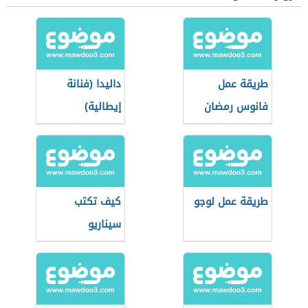
طريقة عمل
داليدا (فنانة
فانوس رمضان
إيطالية)
بالورق
طريقة عمل لوجو
كيف تكتب
سيناريو