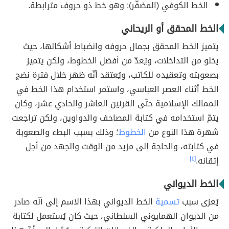
الخط الكوفي (المضفّر): وهو خط ذو حروف مترابطة.
الخط المحقق أو الريحاني
يتميز الخط المحقق بجمال حروفه وانضباط أشكالها، حيث
يخلو من التداخلات، ويُعدّ من أفضل الخطوط، ولكن يتميز
بصعوبته وتعقيده للكاتب، ويُعتقد أنّه ظهر خلال فترة نضج
الخط أثناء العصر العباسي، واستمر استخدام هذا الخط في
الممالك الإسلامية حتّى القرنين العاشر والحادي عشر، وكان
يتمّ استخدامه في كتابة المصاحف والدواوين، ولكن تراجعت
شهرة هذا النوع من
الخطوط
؛ وذلك بسبب البطء والصعوبة
في كتابته، والحاجة إلى مزيد من الوقت والجهد من أجل
إتقانه.
[٤]
الخط الديواني
يُعزى سبب
تسمية
الخط الديواني بهذا الاسم إلى أنّه صادر
من الديوان الهمايوني السلطاني، حيث كان يُستعمل لكتابة