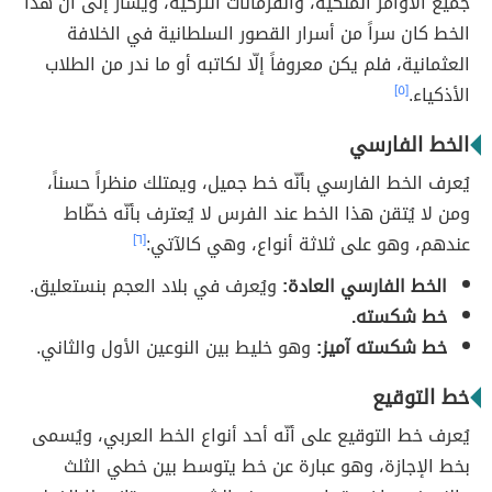
جميع الأوامر الملكية، والفرمانات التركية، ويُشار إلى أنّ هذا
الخط كان سراً من أسرار القصور السلطانية في الخلافة
العثمانية، فلم يكن معروفاً إلّا لكاتبه أو ما ندر من الطلاب
الأذكياء.
[٥]
الخط الفارسي
يُعرف الخط الفارسي بأنّه خط جميل، ويمتلك منظراً حسناً،
ومن لا يُتقن هذا الخط عند الفرس لا يُعترف بأنّه خطّاط
عندهم، وهو على ثلاثة أنواع، وهي كالآتي:
[٦]
الخط الفارسي العادة:
ويُعرف في بلاد العجم بنستعليق.
خط شكسته.
خط شكسته آميز:
وهو خليط بين النوعين الأول والثاني.
خط التوقيع
يُعرف خط التوقيع على أنّه أحد أنواع الخط العربي، ويُسمى
بخط الإجازة، وهو عبارة عن خط يتوسط بين خطي الثلث