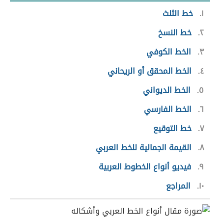
١
خط الثلث
٢
خط النسخ
٣
الخط الكوفي
٤
الخط المحقق أو الريحاني
٥
الخط الديواني
٦
الخط الفارسي
٧
خط التوقيع
٨
القيمة الجمالية للخط العربي
٩
فيديو أنواع الخطوط العربية
١٠
المراجع