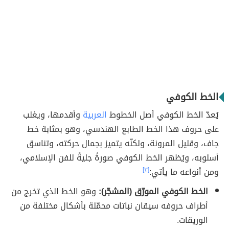
الخط الكوفي
يُعدّ الخط الكوفي أصل الخطوط
العربية
وأقدمها، ويغلب
على حروف هذا الخط الطابع الهندسي، وهو بمثابة خط
جاف، وقليل المرونة، ولكنّه يتميز بجمال حركته، وتناسق
أسلوبه، ويُظهر الخط الكوفي صورةً جليةً للفن الإسلامي،
ومن أنواعه ما يأتي:
[٣]
الخط الكوفي المورّق (المشجّر):
وهو الخط الذي تخرج من
أطراف حروفه سيقان نباتات محمّلة بأشكال مختلفة من
الوريقات.