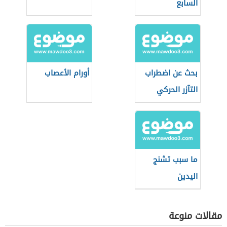
السابع
بحث عن اضطراب
أورام الأعصاب
التآزر الحركي
ما سبب تشنج
اليدين
مقالات منوعة