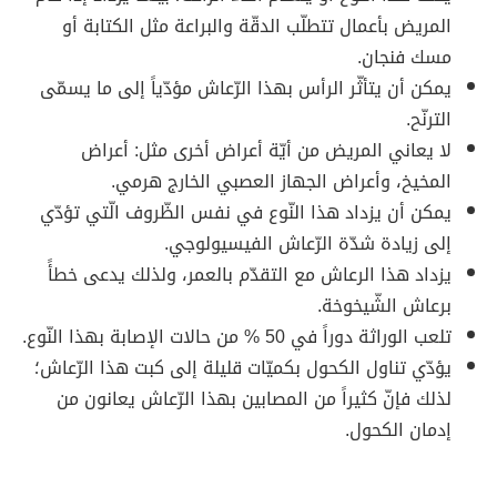
المريض بأعمال تتطلّب الدقّة والبراعة مثل الكتابة أو
مسك فنجان.
يمكن أن يتأثّر الرأس بهذا الرّعاش مؤدّياً إلى ما يسمّى
الترنّح.
لا يعاني المريض من أيّة أعراض أخرى مثل: أعراض
المخيخ، وأعراض الجهاز العصبي الخارج هرمي.
يمكن أن يزداد هذا النّوع في نفس الظّروف الّتي تؤدّي
إلى زيادة شدّة الرّعاش الفيسيولوجي.
يزداد هذا الرعاش مع التقدّم بالعمر، ولذلك يدعى خطأً
برعاش الشّيخوخة.
تلعب الوراثة دوراً في 50 % من حالات الإصابة بهذا النّوع.
يؤدّي تناول الكحول بكميّات قليلة إلى كبت هذا الرّعاش؛
لذلك فإنّ كثيراً من المصابين بهذا الرّعاش يعانون من
إدمان الكحول.