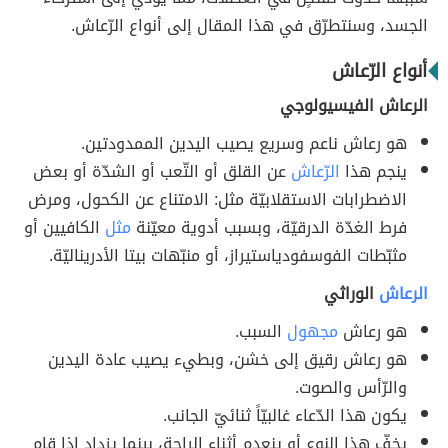
الجسد، وسنتطرّق في هذا المقال إلى أنواع الرّعاش.
أنواع الرّعاش
الرعاش الفيسيولوجي
هو رعاش ناعم وسريع يصيب اليدين الممدودتين.
ينجم هذا
الرّعاش
عن القلق أو التّعب أو الشدّة أو بعض
الاضطرابات الاستقلابيّة مثل: الامتناع عن الكحول، ومرض
فرط الغدّة الدرقيّة، وبسبب أدوية معيّنة
مثل
الكافيين أو
مثبّطات الفوسفودياستيراز، أو منبّهات بيتا الأدريناليّة.
الرعاش
الوراثي
هو رعاش
مجهول
السبب.
هو رعاش رقيق إلى خشن، وبطيء يصيب عادة اليدين
والرّأس والصوت.
يكون هذا الدّعاء غالبيّاً ثنائيّ الجانب.
يخفّ هذا النوع أو ينعدم أثناء الراحة، بينما يزداد إذا قام