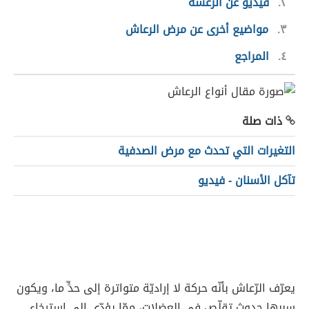
٢
فيديو عن الرعشة
٣
مواضيع أخرى عن مرض الرعاش
٤
المراجع
ذات صلة
التغيرات التي تحدث مع مرض الصدفية
تآكل الأسنان - فيديو
يعرّف الرّعاش بأنّه حركة لا إراديّة متواترة إلى حدٍّ ما، ويكون
سببها حدوث تقلّصٍ في العضلات، ممّا يؤدّي إلى استرخاء