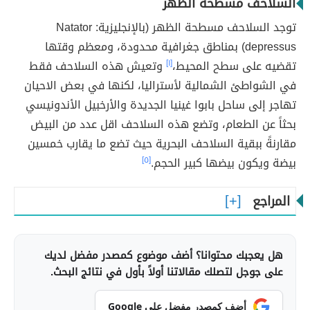
السلاحف مسطحة الظهر
توجد السلاحف مسطحة الظهر (بالإنجليزية: Natator
depressus) بمناطق جغرافية محدودة، ومعظم وقتها
تقضيه على سطح المحيط،
[١]
وتعيش هذه السلاحف فقط
في الشواطئ الشمالية لأستراليا، لكنها في بعض الاحيان
تهاجر إلى ساحل بابوا غينيا الجديدة والأرخبيل الأندونيسي
بحثاً عن الطعام، وتضع هذه السلاحف اقل عدد من البيض
مقارنةً ببقية السلاحف البحرية حيث تضع ما يقارب خمسين
بيضة ويكون بيضها كبير الحجم.
[٥]
المراجع
هل يعجبك محتوانا؟ أضف موضوع كمصدر مفضل لديك
على جوجل لتصلك مقالاتنا أولاً بأول في نتائج البحث.
أضف كمصدر مفضل على Google