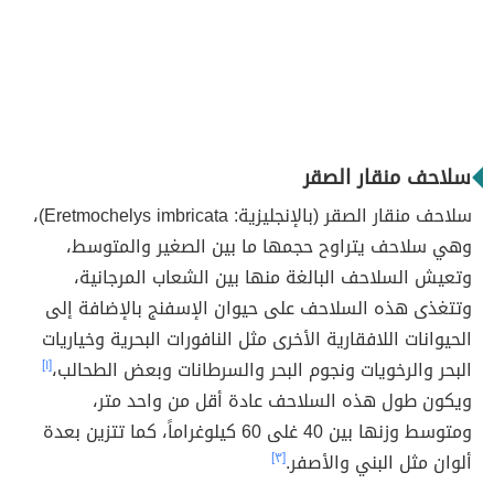
سلاحف منقار الصقر
سلاحف منقار الصقر (بالإنجليزية: Eretmochelys imbricata)،
وهي سلاحف يتراوح حجمها ما بين الصغير والمتوسط،
وتعيش السلاحف البالغة منها بين الشعاب المرجانية،
وتتغذى هذه السلاحف على حيوان الإسفنج بالإضافة إلى
الحيوانات اللافقارية الأخرى مثل النافورات البحرية وخياريات
البحر والرخويات ونجوم البحر والسرطانات وبعض الطحالب،
[١]
ويكون طول هذه السلاحف عادة أقل من واحد متر،
ومتوسط وزنها بين 40 غلى 60 كيلوغراماً، كما تتزين بعدة
ألوان مثل البني والأصفر.
[٣]