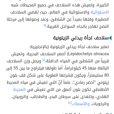
الكبيرة، وتعيش هذه السلاحف في جميع المحيطات شبه
الاستوائية
والاستوائية في العالم، حيث تقضي السلاحف
الصغيرة وقتها بعيداً عن الشاطئ، وعند وصولها إلى مرحلة
النضج تهاجر باتجاه السواحل القريبة.
[١]
سلاحف لجأة ريدلي الزيتونية
تعتبر سلاحف لجأة ريدلي الزيتونية (بالإنجليزية:
Lepidochelys olivacea) أصغر السلاحف البحرية، وتعيش
قريباً من الشاطئ في المياه الدافئة،
[١]
ويصل وزن السلاحف
البالغة منها 45 كيلوغراماً، أما طولها فيتراوح ما بين 55 إلى
80 سنتيمتراً، ويكون قشرتها العلوية على شكل قلب بلون
زيتوني "أخضر رمادي"، علماً أنّ التي تعيش في مياه المحيط
الأطلنطي تكون بلون أغمق من التي تعيش في
المحيط
الهادي، وتتغذى على سرطان البحر، والطحالب، والروبيان،
والرخويات،
والأسماك
.
[٤]