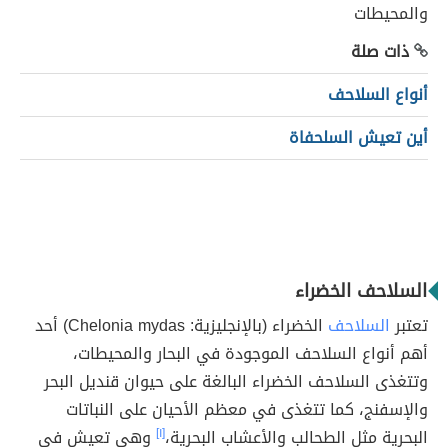
ذات صلة
أنواع السلاحف
أين تعيش السلحفاة
السلاحف الخضراء
تعتبر
السلاحف
الخضراء (بالإنجليزية: Chelonia mydas) أحد
أهم أنواع السلاحف الموجودة في البحار والمحيطات،
وتتغذى السلاحف الخضراء البالغة على حيوان قنديل البحر
والإسفنج، كما تتغذى في معظم الأحيان على النباتات
البحرية مثل الطحالب والأعشاب البحرية،
[١]
وهي تعيش في