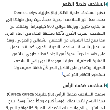
السلاحف جلدية الظهر
تعتبر السلاحف جلدية الظهر (بالإنجليزية: Dermochelys
coriacea) أكبر السلاحف البحرية حجماً، حيث يصل طولها إلى
ما يقارب مترين، ووزنها حوالي 900 كيلوغراماً، وتختلف عن
السلاحف البحرية الأخرى بأنّها يمكنها البقاء في الماء البارد،
مما يتيح لها الاقتراب من القطبين الشمالي والجنوبي، وهذا
مستحيل بالنسبة للسلاحف البحرية الأخرى، كما أنّها تحمل
على ظهرها درعاً سميكاً من الجلد كغطاء خارجي بدلاً من
القشرة العظمية الصلبة الموجودة لدى باقي السلاحف
البحرية، وتتغذى على قناديل البحر لأنّ فكها ضعيف ولا
تستطيع التهام الفرائس.
[١]
السلاحف ضخمة الرأس
سميت السلاحف ضخمة الرأس (بالإنجليزية: Caretta caretta)
بهذا الاسم لأنّها تملك رؤوساً كبيرة وفكاً قوياً، وهذا يتيح
لها افتراس الحيوانات ذات الأصداف الصلبة كالقواقع البحرية