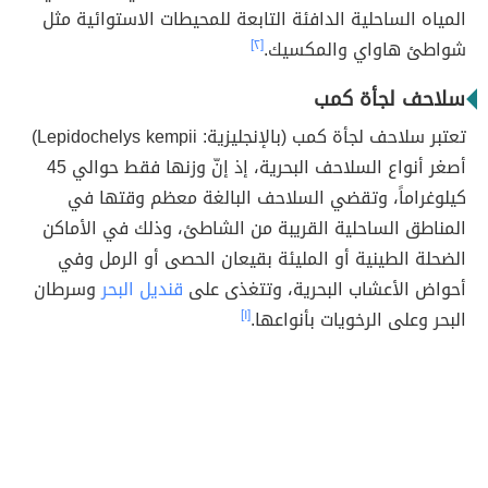
المياه الساحلية الدافئة التابعة للمحيطات الاستوائية مثل
شواطئ هاواي والمكسيك.
[٢]
سلاحف لجأة كمب
تعتبر سلاحف لجأة كمب (بالإنجليزية: Lepidochelys kempii)
أصغر أنواع السلاحف البحرية، إذ إنّ وزنها فقط حوالي 45
كيلوغراماً، وتقضي السلاحف البالغة معظم وقتها في
المناطق الساحلية القريبة من الشاطئ، وذلك في الأماكن
الضحلة الطينية أو المليئة بقيعان الحصى أو الرمل وفي
أحواض الأعشاب البحرية، وتتغذى على
قنديل البحر
وسرطان
البحر وعلى الرخويات بأنواعها.
[١]