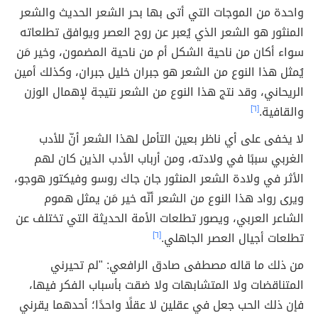
واحدة من الموجات التي أتى بها بحر الشعر الحديث والشعر
المنثور هو الشعر الذي يُعبر عن روح العصر ويوافق تطلعاته
سواء أكان من ناحية الشكل أم من ناحية المضمون، وخير مَن
يُمثل هذا النوع من الشعر هو جبران خليل جبران، وكذلك أمين
الريحاني، وقد نتج هذا النوع من الشعر نتيجة لإهمال الوزن
والقافية.
[٦]
لا يخفى على أي ناظر بعين التأمل لهذا الشعر أنّ للأدب
الغربي سببًا في ولادته، ومن أرباب الأدب الذين كان لهم
الأثر في ولادة الشعر المنثور جان جاك روسو وفيكتور هوجو،
ويرى رواد هذا النوع من الشعر أنّه خير مَن يمثل هموم
الشاعر العربي، ويصور تطلعات الأمة الحديثة التي تختلف عن
تطلعات أجيال العصر الجاهلي.
[٦]
من ذلك ما قاله مصطفى صادق الرافعي: "لم تحيرني
المتناقضات ولا المتشابهات ولا ضقت بأسباب الفكر فيها،
فإن ذلك الحب جعل في عقلين لا عقلًا واحدًا؛ أحدهما يقرني