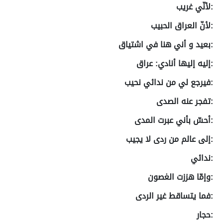
:لأنّي غريب
:لأنّ العراق الحبيب
:بعيد و أني هنا في اشتياق
:إليه إليها أنادي: عراق
:فيرجع لي من ندائي نحيب
:تفجر عنه الصدى
:أحسّ بأني عبرت المدى
:إلى عالم من ردى لا يجيب
:ندائي
:وإمّا هززت الغصون
:فما يتساقط غير الردى
:حجار