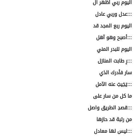
اليوم ربي أظهر ال
:::عدل وربي عادل
اليوم ربع المجد قد
:::أصبح وهو آهل
اليوم للبدر المني
:::رِ طابت المنازل
سار فأدرك الذي
:::يَخِيبُ عنه الآمل
ما كل من سار على
:::قصدِ الطريق واصل
من رتبة قد حازها
:::ليس لها معادل