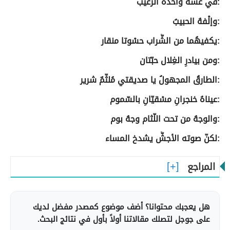
:في عشِّه واحدُه الزغيب
:وإلْفهُ الحبيبُ
:يكفيهُما من الشَّراب حسْوتا منقار
:ومن بيادرِ الغِلال حبّتان
:الطارقُ المجهولُ يا صديقتي مُلثّمٌ شرير
:عيناهُ خنجرانِ مسْقيّانِ بالسّموم
:والوجهُ من تحت اللّثام وجهُ بوم
:لكنّ صوته الأجشَّ يشدخ المساء
المراجع
هل يعجبك محتوانا؟ أضف موضوع كمصدر مفضل لديك
على جوجل لتصلك مقالاتنا أولاً بأول في نتائج البحث.