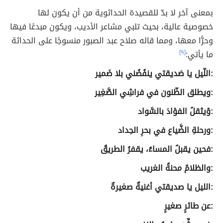
بمعنى آخر لا بدّ للقصيدة الحداثوية من أن يكون لها
خصوصية عالية، بحيث تلبي مشاعر الأديب، ويكون مبدعًا فيها
وحرًّا معها، ومما قاله صلاح عبد الصبور منسوجًا على الحداثة
ما يأتي:
[٩]
:اللّيل يا صَديقتي ينفُضُني بلا ضَمير
:ويطلق الظّنون في فراشِي الصَّغِير
:وُيثقلُ الفؤادَ بالسَّواد
:ورحلةِ الضَّياع في بحرِ الحِداد
:فحين يقبلُ المساءُ، يقفرُ الطريقُ
:والظلامُ محنةُ الغريب
:الليل يا صديقتي أغنيةٌ صغيرةٌ
:عن طائرٍ صغيرٍ