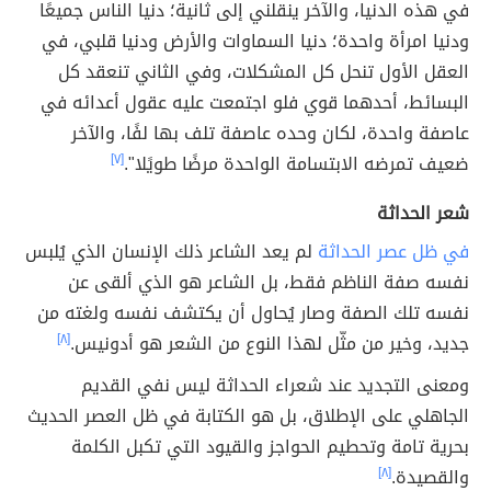
في هذه الدنيا، والآخر ينقلني إلى ثانية؛ دنيا الناس جميعًا
ودنيا امرأة واحدة؛ دنيا السماوات والأرض ودنيا قلبي، في
العقل الأول تنحل كل المشكلات، وفي الثاني تنعقد كل
البسائط، أحدهما قوي فلو اجتمعت عليه عقول أعدائه في
عاصفة واحدة، لكان وحده عاصفة تلف بها لفًا، والآخر
ضعيف تمرضه الابتسامة الواحدة مرضًا طويًلا".
[٧]
شعر الحداثة
في ظل عصر الحداثة
لم يعد الشاعر ذلك الإنسان الذي يُلبس
نفسه صفة الناظم فقط، بل الشاعر هو الذي ألقى عن
نفسه تلك الصفة وصار يُحاول أن يكتشف نفسه ولغته من
جديد، وخير من مثّل لهذا النوع من الشعر هو أدونيس.
[٨]
ومعنى التجديد عند شعراء الحداثة ليس نفي القديم
الجاهلي على الإطلاق، بل هو الكتابة في ظل العصر الحديث
بحرية تامة وتحطيم الحواجز والقيود التي تكبل الكلمة
والقصيدة.
[٨]