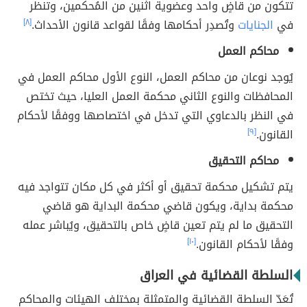
تتكون من قاضٍ واحد وعضوية اثنين من المُحكمين، وتنظر
في
الجنايات
وتُصدِر أحكامها وفقًا لقواعد قانون الأحداث.
[٨]
محاكم العمل
يُوجد نوعان من محاكم العمل، النوع الأول محاكم العمل في
المحافظات والنوع الثاني محكمة العمل العليا، حيث تختص
في النظر بالدعاوي التي تدخل في اختصاصها ووفقًا لأحكام
القانون.
[٩]
محاكم التحقيق
يتم تشكيل محكمة تحقيق أو أكثر في كل مكان تتواجد فيه
محكمة بداية، ويكون قاضي محكمة البداية هو قاضي
التحقيق ما لم يتم تعين قاضٍ خاص بالتحقيق، ويُباشر عمله
وفقًا لأحكام القانون.
[١٠]
السلطة القضائية في العراق
تُعَدّ السلطة القضائية والمتمثلة بمختلف الهيئات والمحاكم