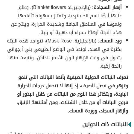
أزهار السجادة:
(بالإنجليزية:
Blanket flowers)، يُطلق
عليها أيضًا اسم الجايلارديا، وتمتاز بسهولة تأقلمها
ونموها في المناطق الجافة وشديدة الحرارة، وينتج عن
هذه النبتة أزهارًا حمراء أو ذهبية أو بنية.
ورد المسك:
(بالإنجليزية:
Musk Rose)، تتواجد هذه النبتة
بكثرة في الهند، لونها في الوضع الطبيعي بني أرجواني
يتحول في وقت الإزهار للون الأحمر الداكن، وتنبعث منها
رائحة زكية.
تعرف النباتات الحولية الصيفية بأنها النباتات التي تنمو
وتزهر في فصل الصيف، إذ إنها لا تتحمل درجات الحرارة
الباردة، ويتكاثر هذا النوع من النباتات من خلال البذور أو
فروع النباتات أو من خلال الشتلات، ومن أمثلتها؛ الزنبق،
وأزهار السجاد، ووردة المسك.
النباتات ذات الحولين