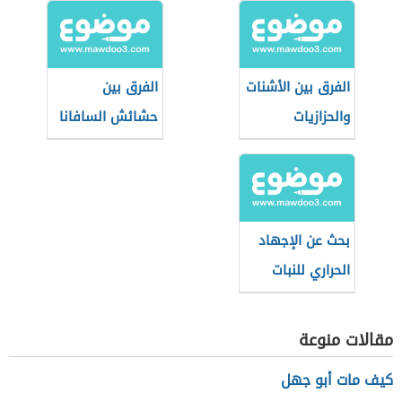
الفرق بين الأشنات
الفرق بين
والحزازيات
حشائش السافانا
والاستبس
بحث عن الإجهاد
الحراري للنبات
مقالات منوعة
كيف مات أبو جهل