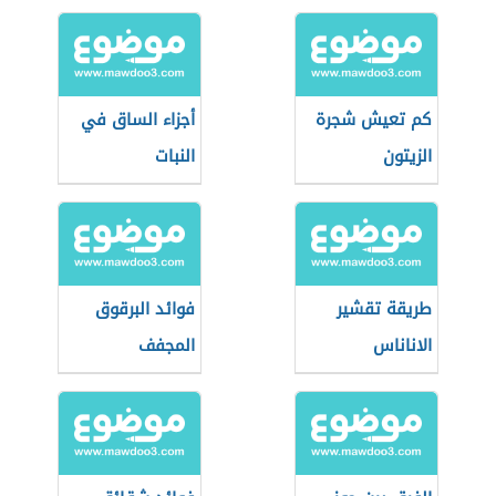
كم تعيش شجرة
أجزاء الساق في
الزيتون
النبات
طريقة تقشير
فوائد البرقوق
الاناناس
المجفف