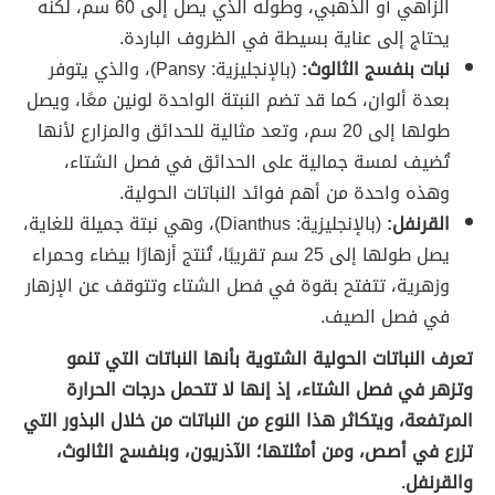
الزاهي أو الذهبي، وطوله الذي يصل إلى 60 سم، لكنه
يحتاج إلى عناية بسيطة في الظروف الباردة.
نبات بنفسج الثالوث:
(بالإنجليزية: Pansy)، والذي يتوفر
بعدة ألوان، كما قد تضم النبتة الواحدة لونين معًا، ويصل
طولها إلى 20 سم، وتعد مثالية للحدائق والمزارع لأنها
تُضيف لمسة جمالية على الحدائق في فصل الشتاء،
وهذه واحدة من أهم
فوائد النباتات الحولية.
القرنفل:
(بالإنجليزية:
Dianthus)، وهي نبتة جميلة للغاية،
يصل طولها إلى 25 سم تقريبًا، تُنتج أزهارًا بيضاء وحمراء
وزهرية، تتفتح بقوة في فصل الشتاء وتتوقف عن الإزهار
في فصل الصيف.
تعرف النباتات الحولية الشتوية بأنها النباتات التي تنمو
وتزهر في فصل الشتاء، إذ إنها لا تتحمل درجات الحرارة
المرتفعة، ويتكاثر هذا النوع من النباتات من خلال البذور التي
تزرع في أصص، ومن أمثلتها؛ الآذريون، وبنفسج الثالوث،
والقرنفل.