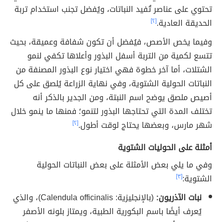
تحتوي على عناصر تُفيد النباتات، ويُفضل تجنب استخدام تربة
الحديقة العادية.
[٢]
وفيما يخص الأصص، فيُفضل أن تكون شفافة وعميقة، بحيث
تتسع لكمية من التربة أسفل البذور وأعلاها تكفي لنمو
الشتلات، أما آخر خطوة فهي اختيار نوع البذور المصنفة من
النباتات الحولية الشتوية، وفي نهاية الزراعة يُلصق على كل
أصيص ملصق يوضح اسم النبتة، ومن الجدير بالذكر أنه
تختلف المدة التي تحتاجها البذور لتنمو؛ فمنها ما ينمو خلال
شهر مارس، وبعضها يحتاج لوقت أطول.
[٢]
أمثلة على الحوليات الشتوية
وفي ما يلي بعض الأمثلة على بعض النباتات الحولية
الشتوية:
[٣]
نبات الآذريون:
(بالإنجليزية: Calendula officinalis)، والذي
يُعرف أيضًا باسم البكورية الطبية، ويمتاز بلونه الأصفر