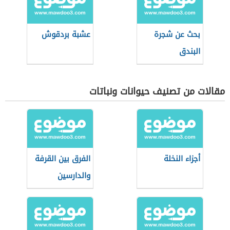
بحث عن شجرة
عشبة بردقوش
البندق
مقالات من تصنيف حيوانات ونباتات
أجزاء النخلة
الفرق بين القرفة
والدارسين