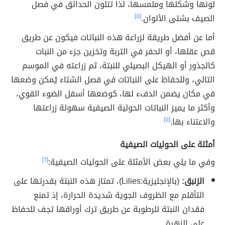
لونها وشكلها وملمسها، لذا تتلون الحدائق في فصل
الصيف بشتى الألوان.
[٥]
أما عن أفضل طريقة لزراعة هذه النباتات فيكون عن طريق
قص عقلها، أو الحفر في التربة وتخزين جزء من النبات
كالجذور أو الهيكل البصيلي للنبتة، ثم زراعته في الموسم
التالي، وللحفاظ على النباتات في فصل الشتاء يُمكن وضعها
في مكان يضمن الدفء لها، كوضعها أسفل الضوء القوي،
وأكثر ما يميز النباتات الحولية الصيفية سهولة زراعتها
والاعتناء بها.
[٥]
أمثلة على الحوليات الصيفية
وفي ما يلي بعض الأمثلة على الحوليات الصيفية:
[٦]
الزنبق:
(بالإنجليزية:Lilies)، تمتاز هذه النبتة بقدرتها على
التأقلم مع الظروف الجوية شديدة الحرارة، إذ تمنع
فقدان النبتة للرطوبة عن طريق ترك أوراقها تجف للحفاظ
على الزهرة.