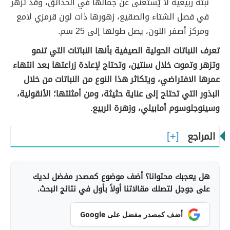
نبتة ربيعية لا يُستغنى عن جمالها في الحدائق، وقد تُزهر
في فصل الشتاء والصقيع، زهورها ذات لون قرمزي لامع
ومركز أصفر اللون، يصل طولها إلى 25 سم.
تعرف النباتات الحولية الصيفية بأنها النباتات التي تنمو
وتزهر وتموت خلال سنتين، وتحتاج لإعادة زراعتها بعد انتهاء
عمرها الافتراضي، ويتكاثر هذا النوع من النباتات من خلال
البذور التي تحتاج إلى عناية حثيثة، ومن أمثلتها؛ الأنقولية،
وسينوجلوسوم أمابيلي، وزهرة الربيع.
المراجع
هل يعجبك محتوانا؟ أضف موضوع كمصدر مفضل لديك
على جوجل لتصلك مقالاتنا أولاً بأول في نتائج البحث.
أضف كمصدر مفضل على Google