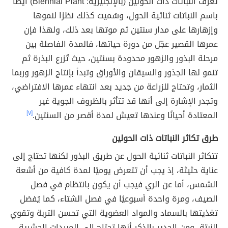
تعرف النباتات ذات الحولين (بالإنجليزية: Biennial Plant) أيضًا
باسم النباتات ثنائية الحول، وسُميت كذلك نظرًا لنموها
وإزهارها على مدار سنتين ثم موتها بعد ذلك، ولهذا فإن
عمرها القصير عجّل من دورة حياتها، فالمدة الفاصلة بين
مرحلة البذور والزهور محدودة بسنتين، حيث تُزرع البذرة ثم
تنمو لها الجذور والسيقان والأوراق وتبدأ بإنتاج الزهور وربما
الثمار، وتحتاج للزراعة من جديد بعد انتهاء عمرها الافتراضي،
وتجدر الإشارة إلى أنها قد تتأثر بالظروف الجوية غير
المعتادة أحيانًا وعندها تعيش لمدة أقصر من السنتين.
[٧]
طرق تكاثر النباتات ذات الحولين
تتكاثر النباتات ثنائية الحول عن طريق البذور لكنها تحتاج إلى
عناية حثيثة، إذ يجب أن تتعرض يوميًا لمدة كافية من أشعة
الشمس، أما عن الري فيجب أن يكون بانتظام في فصل
الصيف، ومرة واحدة أسبوعيًا في فصل الشتاء، كما يُفضل
تغذيتها بالسماد والمواد العضوية التي تحسن التربة وتقوي
النبتة، ومن الجدير بالذكر أنها تحتاج إلى المبيدات الحشرية