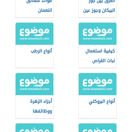
الفرق بين جوز
فوائد شقائق
البيكان وجوز عين
النعمان
الجمل
كيفية استعمال
أنواع الرطب
نبات القراص
أنواع البروكلي
أجزاء الزهرة
ووظائفها