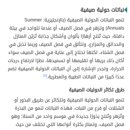
نباتات حولية صيفية
تنمو النباتات الحولية الصيفية (بالإنجليزية:
Summer
Annuals) وتزهر في فصل الصيف أو عندما تتواجد في بيئة
دافئة، حيث تُنتج أزهارًا بألوان وأشكال جذابة تُزيّن المنازل
والحدائق والمزارع، وتتألق في فصل الصيف وربما تذبل في
فصل الشتاء، لكنها تحتاج إلى عناية في فصل الصيف سواء
أكان ذلك بريها أو تقليمها أو تسميدها، نظرًا لارتفاع درجات
الحرارة، وتجدر الإشارة إلى أن النباتات الحولية الصيفية تضم
عددًا كبيرًا من النباتات الطبية والعطرية.
[٤]
طرق تكاثر الحوليات الصيفية
تنمو النباتات الحولية الصيفية وتتكاثر عن طريق البذور أو
الشتلات أو فرع من النبات، فهذه النباتات تنمو من البذرة
وتُزهر وتُنتج بذورًا جديدة في موسم واحد من السنة؛ وهو
فصل الصيف، وتمتاز بكثرة أنواعها التي تختلف من حيث