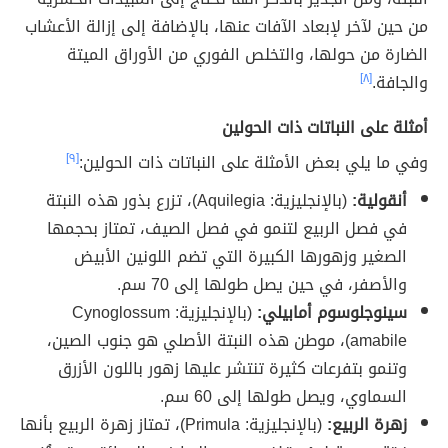
من حين لآخر لإبعاد الآفات عنها، بالإضافة إلى إزالة الأعشاب
الضارة من حولها، والتخلص الفوري من الأوراق الميتة
والجافة.
[٨]
أمثلة على النباتات ذات الحولين
وفي ما يلي بعض الأمثلة على النباتات ذات الحولين:
[٩]
أنقولية:
(بالإنجليزية:
Aquilegia)، تزرع بذور هذه النبتة
في فصل الربيع لتنمو في فصل الصيف، تمتاز بحجمها
الصغير وزهورها الكبيرة التي تضم اللونين الأبيض
والأصفر، في حين يصل طولها إلى 70 سم.
سينوجلوسوم أمابيلي:
(بالإنجليزية:
Cynoglossum
amabile)، موطن هذه النبتة الأصلي هو جنوب الصين،
وتنمو بتفرعات كثيرة تنتشر عليها زهور باللون الأزرق
السماوي، ويصل طولها إلى 60 سم.
زهرة الربيع:
(بالإنجليزية:
Primula)، تمتاز زهرة الربيع بأنها