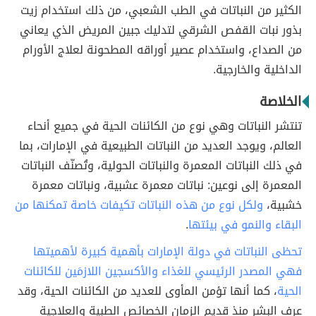
الكثير من النباتات في الطب الشعبي، من ذلك استخدام زيت
بذور نبات القفص الشرقي لتدليك جبين المريض الذي يعاني
من الصداع، واستخدام عصير أوراقه المطحونة لعلاج الأورام
الداخلية والخارجية.
الخلاصة
تنتشر النباتات وهي نوع من الكائنات الحية في جميع أنحاء
العالم، ويوجد العديد من النباتات الطبيعية في الإمارات، بما
في ذلك النباتات المعمرة والنباتات الحولية، وتُصنّف النباتات
المعمرة إلى نوعين: نباتات معمرة عشبية، ونباتات معمرة
خشبية،
ولكل نوع من هذه النباتات تكيفات خاصة تمكنها من
البقاء والنمو في بيئتها
.
تحظى النباتات في دولة الإمارات بأهمية كبيرة لأهميتها
فهي المصدر الرئيسي للغذاء والأكسجين اللازمَين للكائنات
الحية
، كما أنها تؤمن المأوى للعديد من الكائنات الحية، وقد
عرف البشر منذ قديم الزمان الخصائص الطبية والعلاجية