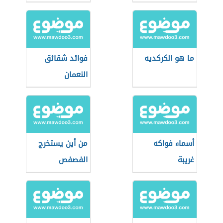
ما هو الكركديه
فوائد شقائق
النعمان
أسماء فواكه
من أين يستخرج
غريبة
الفصفص