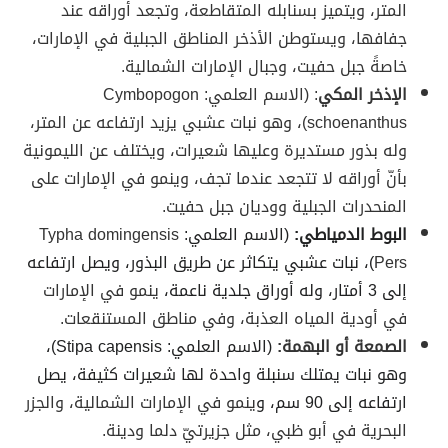
المتر، ويتميز بسنابله المتقاطعة، وتجعد أوراقه عند
جفافها، ويستوطن الأذخر المناطق الجبلية في الإمارات،
خاصةً جبل حفيت، وجبال الإمارات الشمالية.
الإذخر المكي
: (الاسم العلمي: Cymbopogon
schoenanthus)، وهو نبات عشبي يزيد ارتفاعه عن المتر،
وله بذور مستديرة وعليها شعيرات، ويختلف عن الليمونية
بأنّ أوراقه لا تتجعد عندما تجف، وينمو في الإمارات على
المنحدرات الجبلية ووديان جبل حفيت.
البوط الدمياطي:
(الاسم العلمي:
Typha domingensis
Pers
)، نبات عشبي يتكاثر عن طريق البذور، ويصل ارتفاعه
إلى 3 أمتار، وله أوراق جلدية ناعمة،
ينمو في الإمارات
في أودية المياه العذبة، وفي مناطق المستنقعات.
الصمعة أو البهمة:
(الاسم العلمي: Stipa capensis)،
وهو نبات يمتلك سنبلة واحدة لها شعيرات كثيفة، يصل
ارتفاعه إلى 90 سم، و
ينمو في الإمارات الشمالية، والجزر
البحرية في أبو ظبي، مثل جزيرتيّ دلما ودينة.