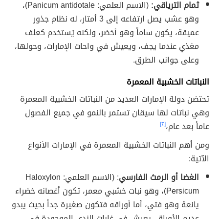
ثمام الترياقي:
(الاسم العلمي: Panicum antidotale)،
وهو عشب يصل ارتفاعه إلى 3 أمتار، له نظام جذور
عميقة، يكون ساماً وهو أخضر، ولكنه يُستخدم كعلف
مغذي عندما يجف، ويعيش في واحات الإمارات، وحولها،
وعلى جوانب الطرق.
النباتات الخشبية المعمرة
تحتضن دولة الإمارات العديد من النباتات الخشبية المعمرة
وهي نباتات لها سيقان تستمر بالنمو في جميع الفصول
عاماً بعد عام،
[٢]
ومن أهم النباتات الخشبية المعمرة في الإمارات الأنواع
الآتية:
الغضا أو الرمث الفارسي
: (الاسم العلمي: Haloxylon
Persicum)، وهو نبات خشبي معمر، تكون أغصانه خضراء
يانعة وهو فتي، أما أوراقه فتكون صغيرة جداً بحيث يبدو
عديم الأوراق، يعيش في غابات الندى الموجودة في