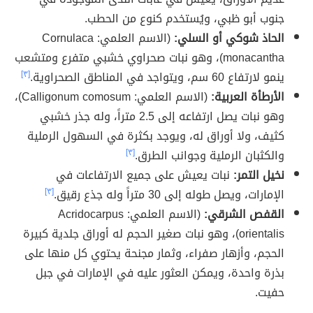
جنوب أبو ظبي، ويُستخدم كنوع من الحطب.
الحاذ شوكي أو السلي:
(الاسم العلمي: Cornulaca
monacantha)، وهو نبات صحراوي خشبي متفرع ومتشعب
ينمو لارتفاع 60 سم، ويتواجد في المناطق الصحراوية.
[٣]
الأرطأة العربية:
(الاسم العلمي: Calligonum comosum)،
وهو نبات يصل ارتفاعه إلى 2.5 متراً، وله جذر خشبي
كثيف، ولا أوراق له، ويوجد بكثرة في السهول الرملية
والكثبان الرملية وجوانب الطرق.
[٣]
نخيل التمر:
نبات يعيش على جميع الارتفاعات في
الإمارات، ويصل طوله إلى 30 متراً وله جذع رقيق.
[٣]
القفص الشرقي:
(الاسم العلمي: Acridocarpus
orientalis)، وهو نبات صغير الحجم له أوراق جلدية كبيرة
الحجم، وأزهار صفراء، وثمار مجنحة يحتوي كل منها على
بذرة واحدة، ويمكن العثور عليه في الإمارات في جبل
حفيت.