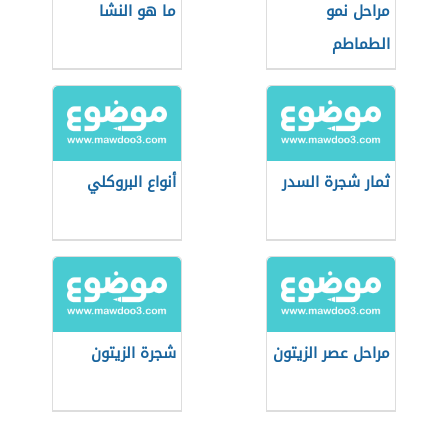
مراحل نمو
ما هو النشا
الطماطم
ثمار شجرة السدر
أنواع البروكلي
مراحل عصر الزيتون
شجرة الزيتون