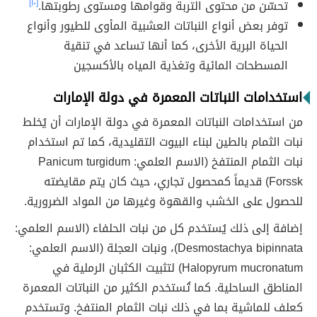
تحسّن من محتوى التربة وقوامها ومستوى رطوبتها.
[١٠]
توفر بعض أنواع النباتات العشبية المأوى للطيور وأنواع
الحياة البرية الأخرى، كما أنها تساعد في تنقية
المسطحات المائية وتغذية المياه بالأكسجين
استخدامات النباتات المعمرة في دولة الإمارات
من استخدامات النباتات المعمرة في دولة الإمارات أن يُخلط
نبات الثمام بالطين لبناء البيوت التقليدية، كما تم استخدام
نبات الثمام المنتفخ (الاسم العلمي: Panicum turgidum
Forssk) قديماً كمحصول تجاري، حيث كان يتم مقايضته
للحصول على الخشب والقهوة وغيرها من المواد الضرورية.
إضافة إلى ذلك يُستخدم كل من نبات الحلفاء (الاسم العلمي:
Desmostachya bipinnata)، ونبات العجلة (الاسم العلمي:
Halopyrum mucronatum) لتثبيت الكثبان الرملية في
المناطق الساحلية. كما تُستخدم الكثير من النباتات المعمرة
كعلف للماشية بما في ذلك نبات الثمام المنتفخ. وتستخدم