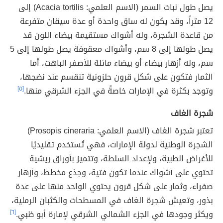
يصل طول نبات السمر (الاسم العلمي: Acacia tortilis) إلى
12 متراً، وقد يكون له ساق واحدة أو عدة سيقان متفرعة
من قاعدة الشجرة، وله أشواك مستقيمة بيضاء اللون قد
يصل طولها إلى 8 سم، وأشواك معقوفة يصل طولها إلى 5
سم، وله أزهار بيضاء أو بيضاء مائلة للأصفر الباهت، أما
الثمار فتكون على شكل قرون حلزونية تنقسم عند نضجها،
وتوجد بكثرة في الإمارات خاصةً في الجزء الشرقي منها.
[٥]
شجرة الغاف
تعتبر شجرة الغاف (الاسم العلمي: Prosopis cineraria)
الشجرة الوطنية لدولة الإمارات، فهي تُستخدم تقليديًا
للأغراض الطبية، ولإعداد السلطة، وتتميز بأوراق ريشية
تحتوي على أشواك عندما تكون فتية، وجذع مخطط، وأزهار
صفراء، وثمار على شكل قرون يحتوي الواحد منها على عدة
بذور، وتعيش شجرة الغاف في المسطحات والكثبان الرملية،
ويكثر وجودها في الجزء الشمالي الشرقي لإمارة أبو ظبي.
[٦]