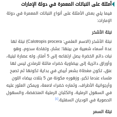
أمثلة على النباتات المعمرة في دولة الإمارات
فيما يلي بعض الأمثلة على أنواع النباتات المعمرة في دولة
الإمارات:
نبتة الأشخر
نبتة الأشخر (الاسم العلمي: Calotropis procera) نبتة لها
عدة أسماء شعبية من بينها؛ عشار، وتفاحة سدوم، وهو
نبات دائم الخضرة يصل ارتفاعه إلى 5 أمتار، وله عصارة لبنية،
وأوراق دائرية إلى بيضاوية خضراء مائلة للرمادي ليس لها
عنق، تكون مغطاة بشعر أبيض في بداية تكونها ثم تصبح
ملساء عندما تكبر، وزهوره مكونة من 5 بتلات بيضاء اللون
وأرجوانية الأطراف، وثماره خضراء لامعة، ويمكن العثور عليه
في السهول الرملية، والكثبان الرملية المنخفضة، والسهول
الحصوية في الوديان السفلية.
[٤]
نبتة السمر