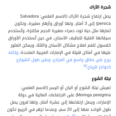
شجرة الآراك
يصل ارتفاع شجرة الأراك (الاسم العلمي: Salvadora
persica) إلى 3 أمتار، ولها أوراق وأزهار صغيرة، وتكون
ثمارها مثل حبة توت حمراء صغيرة الحجم مكتنزة، وتُستخدم
سيقانها الفتية لتنظيف الأسنان، في حين تُستخدم الأوراق
كغسول للفم لعلاج مشاكل الأسنان واللثة، ويمكن العثور
عليها في أماكن قليلة في الإمارات العربية المتحدة،
ولكنه
يزرع على نطاق واسع في المزارع، وعلى طول الشوارع
كحواجز للرياح
.
[٧]
نبتة الشوع
تعيش نبتة الشوع أو البان أو اليسر (الاسم العلمي:
Moringa peregrina) على الارتفاعات العالية في دولة
الإمارات، ويصل ارتفاعها إلى عشرة أمتار، ولها قرون يصل
طول الواحد منها إلى 20 سم، وعندما تزهر في الربيع تكون
[٨]