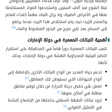
أزهارها وردية اللون،
وقد عرف قدماء المصريين والرومان
نبتة الشوع منذ آلاف السنين، واستخدموا المواد المستخلصة
منها في الأغراض الطبية، ولا يزال النبات مهماً كغذاء للماعز
وكمصدر للزيت حيث يتم استخلاص هذا الزيت عندما يرتفع
إلى السطح بعد غلي مزيج من البذور المطحونة والماء.
[٩]
أهمية النباتات المعمرة في دولة الإمارات
تلعب النباتات المعمرة دوراً هاماََ في المحافظة على استقرار
النظم البيئية الصحراوية الهشة في دولة الإمارات، وذلك
لأنها:
تدعم حياة العديد من أنواع النباتات الأخرى بالإضافة إلى
أنواع الحيوانات التي تستوطن تلك المناطق.
[١٠]
تعمل على خفض درجة الحرارة من خلال توفير مناطق
مظللة في أماكن نموها.
[١٠]
تزود نباتات الطبقة السفلى بحاجتها من الإشعاع النشط
في التمثيل الضوئي.
[١٠]