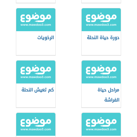
دورة حياة النحلة
الرخويات
مراحل حياة
كم تعيش النحلة
الفراشة