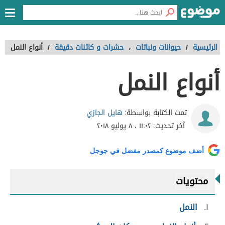
الرئيسية
/
حيوانات ونباتات
،
حشرات و كائنات دقيقة
/
أنواع النمل
أنواع النمل
هايل الجازي
تمت الكتابة بواسطة:
آخر تحديث:
١١:٠٢ ، ٨ يوليو ٢٠١٨
أضف موضوع كمصدر مفضل في جوجل
محتويات
١
النمل