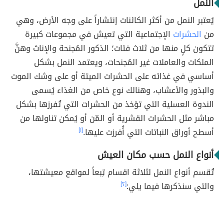
النمل
يُعتبر النمل من أكثر الكائنات إنتشاراً على وجه الأرض، وهي
من
الحشرات
الإجتماعية التي تعيش في مجموعات كبيرة
تتكون كلٍ منها من ثلاث فئات؛ الذكور المُجنحة والإناث وهنَّ
الملكات والعاملات غير المُجنحات، ويعتمد النمل بشكل
أساسي في غذائه على الحشرات الميتة أو على وشك الموت
والبذور والأعشاب، وهنالك نوع خاص من الغذاء يُسمى
الندوة العسلية التي تؤخذ من الحشرات التي تُفرزها بشكل
مباشر مثل الحشرات القشرية أو المّن أو يُمكن تناولها من
أسطح أوراق النباتات التي أُفرزت عليها.
[١]
أنواع النمل حسب مكان العيش
تُقسم أنواع النمل لثلاثة اقسام تِبعاً لمواقع معيشتها،
والتي سنذكرها فيما يلي:
[٢]