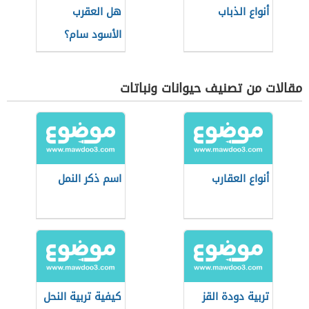
أنواع الذباب
هل العقرب
الأسود سام؟
مقالات من تصنيف حيوانات ونباتات
أنواع العقارب
اسم ذكر النمل
تربية دودة القز
كيفية تربية النحل