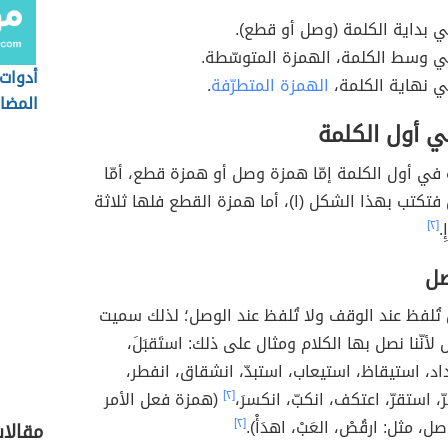
 بداية الكلمة (وصل أو قطع).
ي وسط الكلمة، الهمزة المتوسّطة.
أدوات
ي نهاية الكلمة،
الهمزة المتطرّفة
.
المضار
ي أول الكلمة
في أول الكلمة إمّا همزة وصل أو همزة قطع، أمّا
تكتب بهذا الشكل (ا)، أما همزة القطع فلها ثلاثة
.
[٢]
صل
ُلفظ عند الوقف ولا تُلفظ عند الوصل؛ لذلك سميت
أنّنا نصل بها الكلام ومثال على ذلك: استَقبَلَ،
عداد، استيقاظ، استيعاب، استبدّ، انشقاق، انفطر،
، استقرّ، اعتكف، انكبّ، انكسرَ،
[٢]
(همزة فعل الأمر
ل، مثل: ارقُصْ، العَبْ، اهدَأْ).
[٢]
مقالا