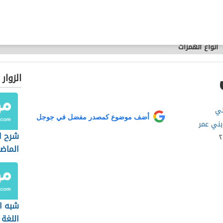
أنواع الهمزات
الزوار
لي
أضف موضوع كمصدر مفضل في جوجل
بني عمر
شرح ا
الماض
شبه ا
اللغة 