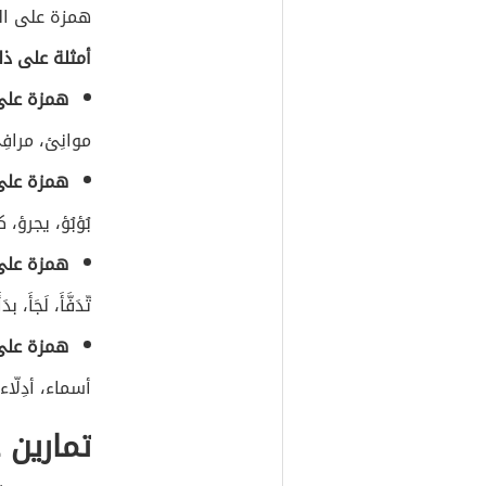
همزة على الس
أمثلة على ذل
همزة على
موانِئ، مرافِ
همزة على
بُؤبُؤ، يجرؤ، ك
همزة على
تّدَفَّأَ، لَجَأَ، بدَ
همزة على
أسماء، أدِلّاء
تمارين 