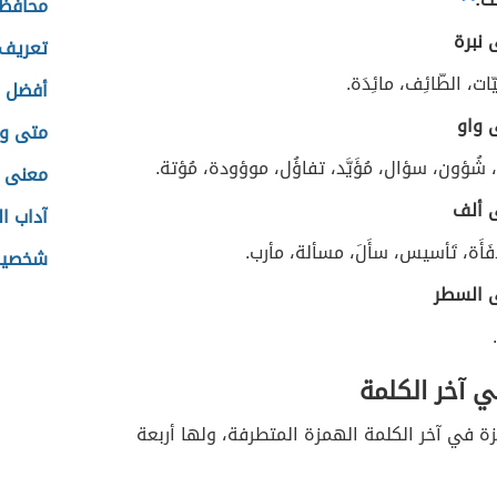
محافظة
نبرة
تعريف 
ئِيّات، الطّائِف، مائِدَة.
أفضل ز
 واو
متى ول
رِّق، شُؤون، سؤال، مُؤَيَّد، تفاؤُل، موؤودة، مُؤتة.
معنى ا
 ألف
آداب ا
، مدفَأَة، تَأسيس، سأَلَ، مسألة، مأرب.
شخصيا
 السطر
 آخر الكلمة
 في آخر الكلمة الهمزة المتطرفة، ولها أربعة