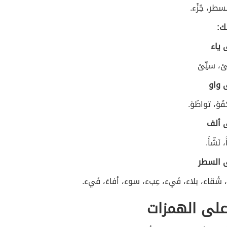
طر، جُزْء.
ك:
 ياء
ئ، سيِّئ
 واو
فُؤ، تواطُؤ.
 ألف
أَ، نَشّأَ.
 السطر
، شَقاء، بلاء، فَيء، عِبء، سوء، أفاءَ، فَيء.
على الهمزات