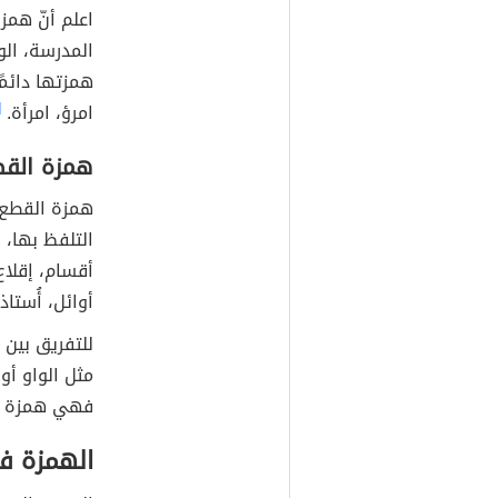
اعلم أنّ همز
المدرسة، الو
همزتها دائمً
امرؤ، امرأة.
]
همزة الق
همزة القطع 
التلفظ بها، وم
أقسام، إقلاع،
أوائل، أُستاذ،
للتفريق بين
مثل الواو أو
فهي همزة 
الهمزة ف