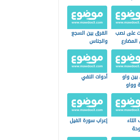
ات على نصب
الفرق بين السجع
 المضارع
والجناس
بين واو
أدوات النفي
ة وواو
ف
التاء
إعراب سورة الفيل
وحة