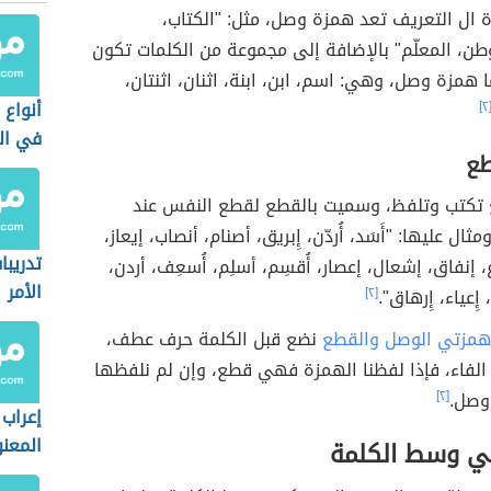
ة ال التعريف تعد همزة وصل، مثل: "الكتاب،
طن، المعلّم" بالإضافة إلى مجموعة من الكلمات تكون
ا همزة وصل، وهي: اسم، ابن، ابنة، اثنان، اثنتان،
أنواع 
[٢
في الل
طع
تكتب وتلفظ، وسميت بالقطع لقطع النفس عند
ثال عليها: "أَسَد، أُردّن، إِبريق، أصنام، أنصاب، إيعاز،
تدريب
 إنفاق، إشعال، إعصار، أُقسِم، أسلِم، أُسعِف، أردن،
الأمر
 إِعياء، إِرهاق".
[٢]
همزتي الوصل والقطع
نضع قبل الكلمة حرف عطف،
 الفاء، فإذا لفظنا الهمزة فهي قطع، وإن لم نلفظها
وصل.
[٢]
إعراب 
المعن
ي وسط الكلمة