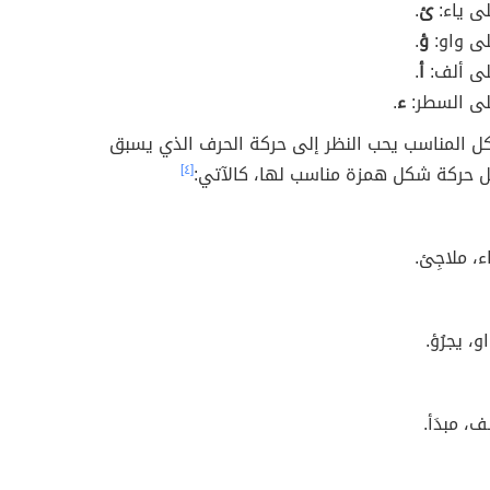
ى ياء:
ئ
.
لى واو:
ؤ
.
لى ألف:
أ
.
لى السطر:
ء
.
ل المناسب يحب النظر إلى حركة الحرف الذي يسبق
ل حركة شكل همزة مناسب لها، كالآتي:
[٤]
، ملاجِئ.
، يجرُؤ.
، مبدَأ.