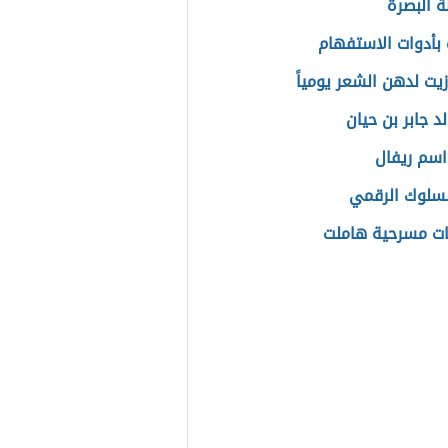
 البصرة
بأدوات الاستفهام
يت لدهن الشعر يومياً
د جابر بن حيان
سم ريفال
لسلوك الرقمي
ت مسرحية هاملت