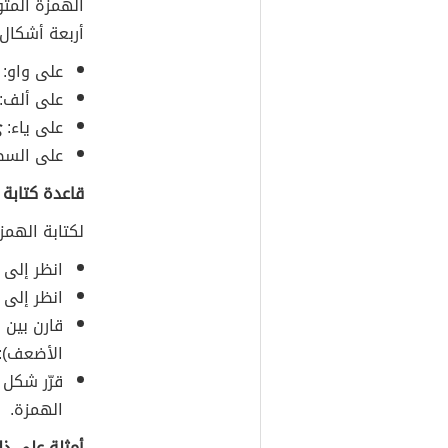
الهمزة المت
أربعة أشكال
على واو:
على ألف:
على ياء:
ئ
على السط
قاعدة كتابة 
لكتابة الهمز
انظر إلى 
انظر إلى 
قارن بين 
الأضعف): 
قرّر شكل 
الهمزة.
أمثلة على ذل