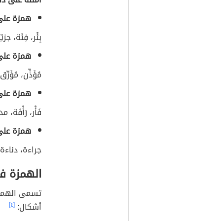
همزة على 
بِئْر، فِئَة، جز
همزة على
مُؤَذِّن، مُؤَ
همزة على
فَأْر، رَأْفَة
همزة على
جراءة، دناءة.
الهمزة في
تسمى الهمزة
أشكال:
[٤]