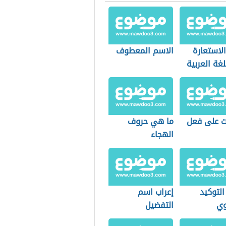
الاستعارة
الاسم المعطوف
غة العربية
ات على فعل
ما هي حروف
الهجاء
التوكيد
إعراب اسم
وي
التفضيل