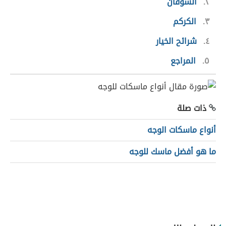
٢
الشوفان
٣
الكركم
٤
شرائح الخيار
٥
المراجع
ذات صلة
أنواع ماسكات الوجه
ما هو أفضل ماسك للوجه