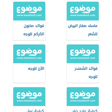
ماسك صفار البيض
فوائد صابون
للشعر
الكركم للوجه
فوائد الشمندر
الأرز للوجه
للوجه
كيفية علاج حفر
كيفية عمل