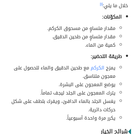
خلال ما يلي:
[١]
المكوّنات:
مقدار متساوٍ من مسحوق الكركم.
مقدار متساوٍ من طحين الدقيق.
كمية من الماء.
طريقة التحضير:
يمزج
الكركم
مع طحين الدقيق والماء للحصول على
معجون متناسق.
يوضع المعجون على البشرة.
يترك المعجون على الجلد ليجف تماماً.
يغسل الجلد بالماء الدافئ، ويفرك بلطف على شكل
حركات دائرية.
يكرر مرة واحدة أسبوعياً.
شرائح الخيار