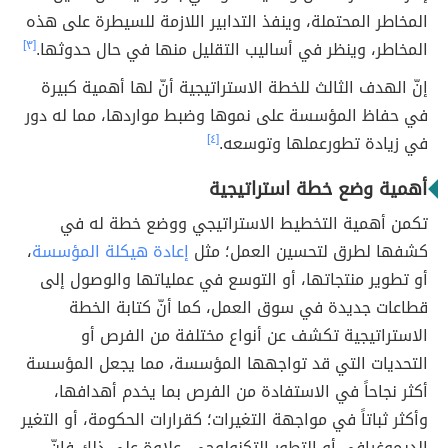
المخاطر المحتملة، وينفذ التدابير اللازمة للسيطرة على هذه
المخاطر، وينظر في أساليب التقليل منها في حال حدوثها.
[٣]
إنّ الهدف الثالث للخطة الاستراتيجية أنّ لها أهمية كبيرة
في حفاظ المؤسسة على نموها وضبط مواردها، مما له دور
في زيادة تطورعملها وتوسعه.
[٤]
أهمية وضع خطة استراتيجية
تكمن أهمية التخطيط الاستراتيجي ووضع خطة له في
كشفها لطرق لتحسين العمل؛ مثل
إعادة هيكلة المؤسسة
،
أو تطوير منتجاتها، أو التوسع في عملياتها والوصول إلى
قطاعات جديدة في سوق العمل، كما أنّ كتابة الخطة
الاستراتيجية تكشف عن أنواع مختلفة من الفرص أو
التحديات التي قد تواجهها المؤسسة، مما يجعل المؤسسة
أكثر نجاحاً في الاستفادة من الفرص بما يخدم أهدافها،
وأكثر ثباتاً في مواجهة التغيرات؛ كقرارات الحكومة، أو التغير
الديموغرافي أو التطور التكنولوجي، علاوة على ذلك فإنّ