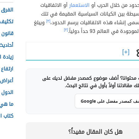
حدود من خلال الحرب أو
الاستعمار
أو الاتفاقيات
الفرق 
بسيطة بين الكيانات السياسية المقيمة في تلك
تكثيف 
سمى إنشاء هذه الاتفاقيات برسم الحدود،
[٣]
ويبلغ
دة في العالم 93 حداً دولياً.
[٣]
قانون 
أحاديث
زيادة 
ارتفاع 
محتوانا؟ أضف موضوع كمصدر مفضل لديك على
أعراض 
 مقالاتنا أولاً بأول في نتائج البحث.
الدول 
ف كمصدر مفضل على Google
ما هي 
كتاب ال
هل كان المقال مفيداً؟