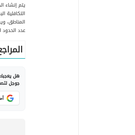
يتم إنشاء ال
التكافلية ال
المناطق، وي
عدد الحدود الموجو
المراجع
هل يعجبك 
جوجل لتصلك
أض