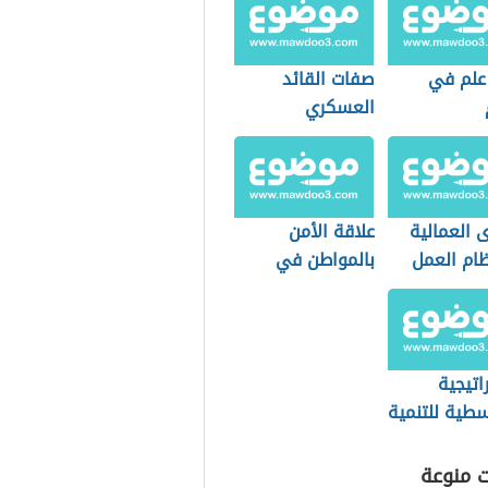
علم في
صفات القائد
العسكري
 العمالية
علاقة الأمن
ام العمل
بالمواطن في
دي
بعدها الاجتماعي
اتيجية
سطية للتنمية
دامة
ت منوعة