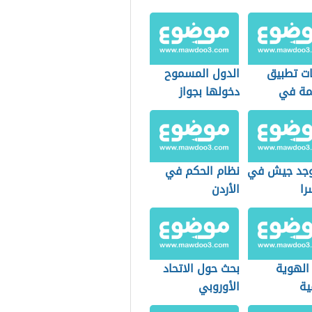
ت تطبيق
الدول المسموح
مة في
دخولها بجواز
 العام
دومينيكا
جد جيش في
نظام الحكم في
ا
الأردن
الهوية
بحث حول الاتحاد
ية
الأوروبي
ياتها