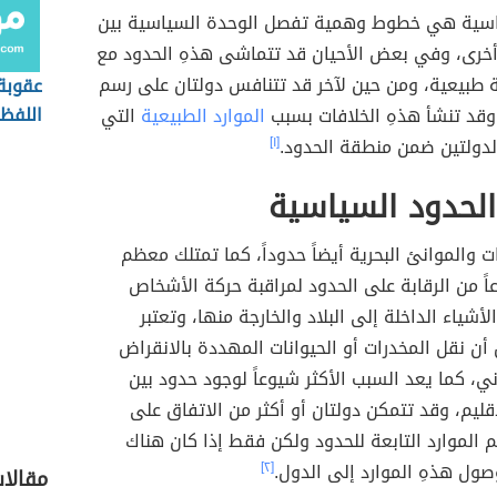
اسية هي خطوط وهمية تفصل الوحدة السياسية بين
أخرى، وفي بعض الأحيان قد تتماشى هذهِ الحدود مع
ة طبيعية، ومن حين لآخر قد تتنافس دولتان على رسم
عقوبة 
اللفظ
وقد تنشأ هذهِ الخلافات بسبب
الموارد الطبيعية
التي
السعو
الدولتين ضمن منطقة الحدود.
[١]
لحدود السياسية
ات والموانئ البحرية أيضاً حدوداً، كما تمتلك معظم
اً من الرقابة على الحدود لمراقبة حركة الأشخاص
لأشياء الداخلة إلى البلاد والخارجة منها، وتعتبر
ن نقل المخدرات أو الحيوانات المهددة بالانقراض
وني، كما يعد السبب الأكثر شيوعاً لوجود حدود بين
قليم، وقد تتمكن دولتان أو أكثر من الاتفاق على
الموارد التابعة للحدود ولكن فقط إذا كان هناك
ول هذهِ الموارد إلى الدول.
[٢]
مقالا