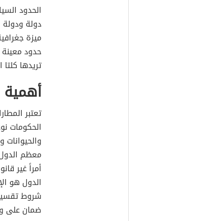
الحدود السي
دولة ودولة 
ميزة جغرافي
حدود معينة 
تريدها كلتا 
أهمية ا
تعتبر المطار
الحكومات نوع
والحيوانات وا
معظم الدول أ
أمراً غير قان
الدول هو الإ
شروط تقسيم 
ضمان على وص