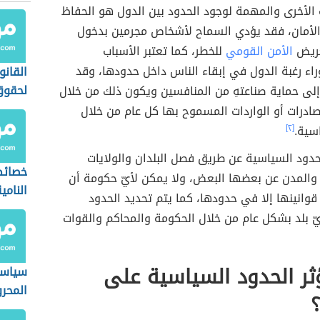
الأخرى والمهمة لوجود الحدود بين الدول هو الحفاظ
الأمان، فقد يؤدي السماح لأشخاص مجرمين بدخول
تعريض
الأمن القومي
للخطر، كما تعتبر الأسباب
راء رغبة الدول في إبقاء الناس داخل حدودها، وقد
القانو
لحقوق
 إلى حماية صناعتهِ من المنافسين ويكون ذلك من خلال
صادرات أو الواردات المسموح بها كل عام من خلال
سية.
[٢]
حدود السياسية عن طريق فصل البلدان والولايات
خصائص
والمدن عن بعضها البعض، ولا يمكن لأيّ حكومة أن
النامي
قوانينها إلا في حدودها، كما يتم تحديد الحدود
ّ بلد بشكل عام من خلال الحكومة والمحاكم والقوات
ر الحدود السياسية على
سياسة
المحر