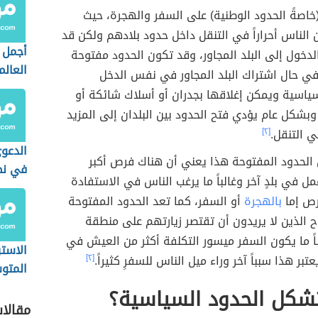
(خاصةً الحدود الوطنية) على السفر والهجرة، حيث
ن الناس أحراراً في التنقل داخل حدود بلادهم ولكن قد
أجمل 
لدخول إلى البلد المجاور، وقد تكون الحدود مفتوحة
العالم
في حال اشتراك البلد المجاور في نفس الدخل
سياسية ويمكن إغلاقها بجدران أو أسلاك شائكة أو
 وبشكل عام يؤدي فتح الحدود بين البلدان إلى المزيد
 التنقل.
[٢]
الدعوى
 الحدود المفتوحة هذا يعني أن هناك فرص أكبر
في نظ
مل في بلدٍ آخر وغالباً ما يرغب الناس في الاستفادة
السعو
رص إما
بالهجرة
أو السفر، كما تعد الحدود المفتوحة
 الذين لا يريدون أن تقتصر زيارتهم على منطقة
اً ما يكون السفر ميسور التكلفة أكثر من العيش في
الاستر
عتبر هذا سبباً آخر وراء ميل الناس للسفرِ كثيراً.
[٢]
المتو
المست
شكل الحدود السياسية؟
مقالا