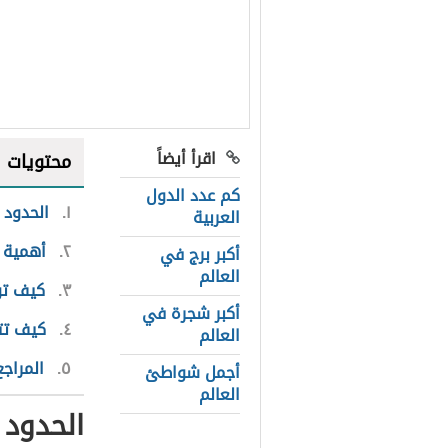
اقرأ أيضاً
محتويات
كم عدد الدول
١
الحدود 
العربية
٢
أهمية 
أكبر برج في
العالم
٣
كيف تؤ
أكبر شجرة في
٤
كيف تت
العالم
٥
المراجع
أجمل شواطئ
العالم
الحدود 