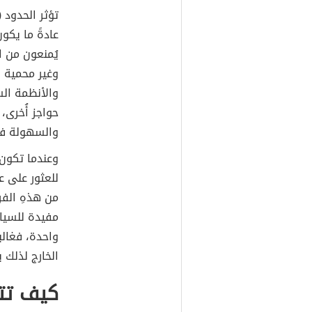
تؤثر الحدود 
عادةً ما يكو
يُمنعون من ا
وغير محمية 
والأنظمة ال
حواجز أُخرى،
والسهولة في
وعندما تكون
للعثور على ع
من هذهِ الف
مفيدة للسياح
واحدة، فغالب
الخارج لذلك ي
كيف تت