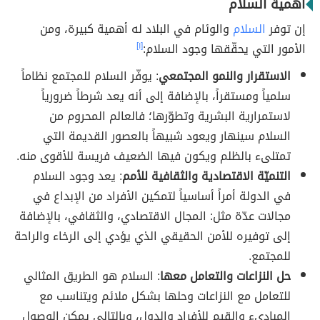
أهمية السلام
إن توفر
السلام
والوئام في البلاد له أهمية كبيرة، ومن
الأمور التي يحقّقها وجود السلام:
[١]
الاستقرار والنمو المجتمعي
: يوفّر السلام للمجتمع نظاماً
سلمياً ومستقراً، بالإضافة إلى أنه يعد شرطاً ضرورياً
لاستمرارية البشرية وتطوّرها؛ فالعالم المحروم من
السلام سينهار ويعود شبيهاً بالعصور القديمة التي
تمتلىء بالظلم ويكون فيها الضعيف فريسة للأقوى منه.
التنميّة الاقتصادية والثقافية للأمم
: يعد وجود السلام
في الدولة أمراً أساسياً لتمكين الأفراد من الإبداع في
مجالات عدّة مثل: المجال الاقتصادي، والثقافي، بالإضافة
إلى توفيره للأمن الحقيقي الذي يؤدي إلى الرخاء والراحة
للمجتمع.
حل النزاعات والتعامل معها
: السلام هو الطريق المثالي
للتعامل مع النزاعات وحلها بشكل ملائم ويتناسب مع
المبادىء والقيم للأفراد والدول، وبالتالي يمكن الوصول