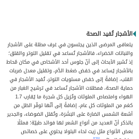
الأشجار تُفيد الصحة
يتعافى المرضى الذين يجلسون في غرف مطلة على الأشجار
والنباتات الخضراء، فالأشجار تُساعد في تقليل التوتر والقلق؛
إذ تُشير الأبحاث إلى أنّ جلوس أحد الأشخاص في مكان مُحاط
بالأشجار يُساعد في خفض ضغط الدَّم، وتقليل معدل ضربات
القلب، إضافةً إلى خفض مستويات التوتر، تُفيد الأشجار في
حماية الصحة، فمظلات الأشجار تُساعد في ترشيح الغبار من
الهواء وامتصاص الملوثات وتُزيل كل شجرة ما يُقارب 1.7
كغم من الملوثات كل عام، إضافةً إلى أنّها توفّر الظل من
أشعة الشمس الضارة على البَشَرَة، وتُقلل الضوضاء، والجدير
بالذكر أنّ العديد من أنواع الشعر لها فوائد طبيّة؛ فمثلًا
بعض الأنواع مثل زيت لحاء البتولا يحتوي على خصائص
[٢]
[١]