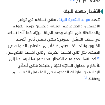
مضادة للجراثيم.
الأشجار مهمة للبيئة
تتعدد
فوائد الشجرة للبيئة
؛ فهي تُساهم في توفير
الأكسجين، والحفاظ على المياه، وتحسين جودة الهواء،
والمحافظة على التربة، ودعم الحياة البريّة، كما أنّها تُساعد
في عمليّة التمثيل الضوئي؛ فهي تمتص ثاني أكسيد
الكربون وتُنتج الأكسجين، إضافةً إلى امتصاص الملوثات غير
الصحيّة، مثل ثاني أكسيد الكبريت، وثاني أكسيد النيتروجين،
[٣]
كما أنّها تجمع مياه الأمطار بعد تصفيتها لإرسالها إلى
للأنهار والجداول المائيّة نقيّة ونظيفة؛ فهي تُصفّي
الرواسب والملوثات الموجودة في الماء قبل الذَّهاب إلى
وجهتها.
[٤]