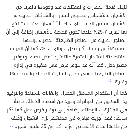
تزداد قيمة العقارات والممتلكات عند وجودها بالقرب من
الأشجار، فالأشخاص ينجذبون للمنازل والشركات القريبة من
الأشجار، ويكمن الدليل على ذلك بأنّ أسعار العقارات ترتفع
بما يُقارب 7-25% عندما تكون مُحاطة بالأشجار، إضافةً إلى أنّ
المتاجر القريبة من المناظر الطبيعيّة الخضراء يرتادها
المستهلكون بنسبة أكبر تصل لحوالي 13%، كما أنّ القيمة
الاقتصاديّة للأشجار المثمرة عاليّة؛ إذ يُمكن بيعها وتوفير
مصدر دخل، كما أنّه قد تتوفر فرص عمل صغيرة في إدارة
المناظر الطبيعيّة، وفي مجال النفايات الخضراء واستدامتها
وغيرها.
[٥]
كما أنّ استخدام المناطق الخضراء والغابات للسياحة والترفيه
يدر الملايين من الدولارات وتزيد من اقتصاد الدولة، خاصةً
في المنتزهات الوطنيّة، إضافةً إلى توفير فرص عمل كما ذُكر
سابقًا؛ فقد أُجريت مبادرة في مدغشقر لزرع الأشجار، وُظِّفَ
من خلالها مئات الأشخاص، وزُرِعَ أكثر من 25 مليون شجرة.
[٦]