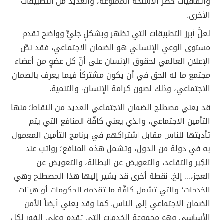
واتفاقيات حظر الأسلحة الممنوعة، والعديد من التطبيقات
الأخرى.
لعلَّ أبرز التطبيقات التي تظهر وبشكلٍ جليٍّ وواضح تقدم
مستوى الوعي الإنساني هو الضمان الاجتماعي، فقد نصّ
الإعلان العالمي لحقوق الإنسان على أنّ كل عضوٍ من أعضاء
مجتمع ما له الحق في أن يكون مشتركاً فيما يعرف بالضمان
الاجتماعي، وذلك لصون كرامة الإنسان، والتنمية.
قد يعني مصطلح الضمان الاجتماعي العديد من النقاط؛ منها
التأمين الاجتماعي، والذي يعني كافّة المنافع التي يتم
تأديتها للناس مقابل اشتراكهم في برنامج التأمين المعمول
به في دولة من الدول، وتشمل هذه المنافع؛ رواتب عند
الكِبر والتقاعد، والتعويض عن البطالة، والتعويض عن
العجز،... إلخ. نقطة أخرى قد يشير إليها هذا المصطلح وهي
الخدمات؛ والتي تشمل كافّة ما تقدمه الحكومات أو هيئات
الضمان الاجتماعي إلى الناس. كما وقد يعني أيضاً الأمن
الأساسي وهو مجموعة الخدمات التي تقدم وعلى الفور لكل