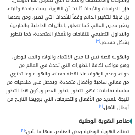
والحركات والانعطفات والأحداث التي تتعرض لها الأوطان؛
فإن الدراسات والأبحاث أثبتت أن الهوية ليست جامدة وثابتة،
بل قابلة للتغيير الدائم وفقاً للأحداث التي تصير، ومن بعدها
يتغير مجرى العالم، كما تتعلق بالتأثيرات الداخلية والخارجية
والتداول التعليمي للثقافات والأفكار المتعددة، كما تتطور
بشكل مستمر.
[٣]
والهوية قصة تبين لنا مدى الانتماء والولاء والحب للوطن،
وهو مواكب لكافة التطورات التي تحدث في العالم من
حوله، وعدم الوقوف عند نقطة معينة، والهوية وما تحتوي
من معاني سامية وأفعال متعددة، وتحصل على صلاحيات من
سلسة تفاعلات؛ فهي تتطور بتطور العصر ويكون هذا التطور
نتيجة للعديد من الأفعال والتصرفات، التي يرويها التاريخ من
أبطال الأهل
.
[٤]
عناصر الهوية الوطنية
تمتلك الهوية الوطنية بعض العناصر، منها ما يأتي:
[٢]