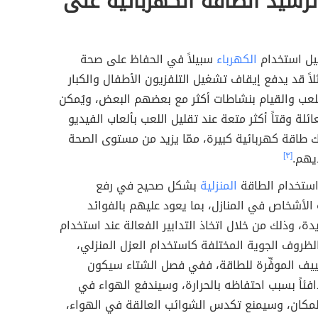
رشيد الطاقة الكهربائية على
يل استخدام
الكهرباء
سبيلاً في الحفاظ على صحة
لاً قد يدفع إيقاف تشغيل التلفزيون الأطفال والكبار
للعب والقيام بنشاطات أكثر مع بعضهم البعض، ويُمكن
ئلة وقتاً أكثر متعة عند تقليل اللعب بألعاب الفيديو
 طاقة كهربائية كبيرة، ممّا يزيد من مستوى الصحة
يهم.
[٣]
ستخدام الطاقة
المنزلية
بشكل صحيح في رفع
لأشخاص في المنازل، بما يعود عليهم بالفوائد
دة، وذلك من خلال اتخاذ التدابير الفعالة عند استخدام
ظروف الجوية المختلفة كاستخدام العزل المنزلي،
ييف الموفِّرة للطاقة، ففي فصل الشتاء سيكون
دافئاً بسبب احتفاظه بالحرارة، وسيندفع الهواء في
المكان، وسيمنع تكدس الشوائب العالقة في الهواء،