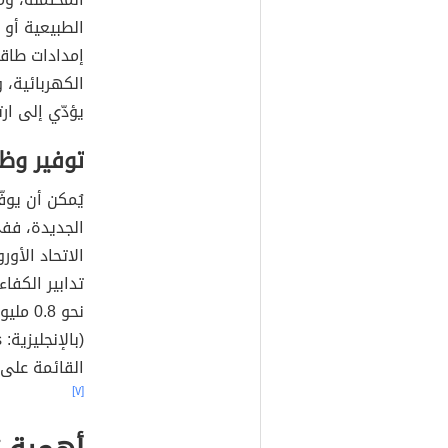
الطبيعية أو 
إمدادات طاق
الكهربائية، و
يؤدّي إلى ار
توفير وظ
يُمكن أن يوف
الجديدة، فف
الاتحاد الأو
تدابير الكفا
القائمة على
[٧]