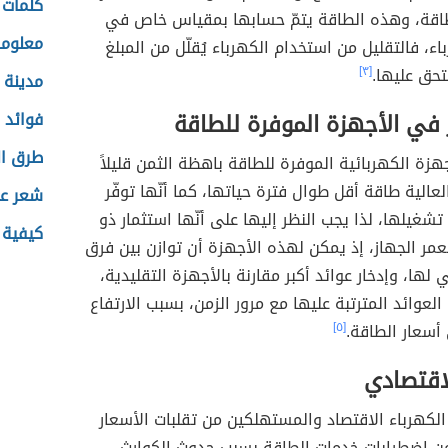
كلمات 
لطاقة، وهذه الطاقة يتمّ حسابها بمقياس خاص في
معلوما
اء، فالتقليل من استخدام الكهرباء يُقلّل من المبلغ
تحق عليها.
[٣]
مدينة 
 في الأجهزة الموفرة للطاقة
فوائد 
طرق ا
هزة الكهربائية الموفرة للطاقة باهظة الثمن قليلاً
لعالية طاقة أقل طوال فترة حياتها، كما أنّها توفّر
شعر عن
غيلها، لذا يجب النظر إليها على أنّها استثمار ذو
كيفية 
لعمر الجهاز، إذ يمكن لهذه الأجهزة أن توازن بين فرق
 لها، وإدخار عوائد أكبر مقارنة بالأجهزة التقليدية،
لعوائد المترتبة عليها مع مرور الزمن، بسبب الارتفاع
أسعار الطاقة.
[٥]
لاقتصادي
لكهرباء الاقتصاد والمستهلكين من تقلبات الأسعار
من اضطرابات خدمات الطاقة بسبب حدوث الكوارث