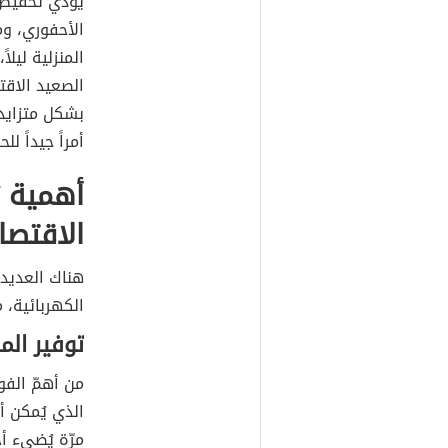
يؤدي تخفيض 
الأحفوري، وم
المنزلية ليلا
الصعيد الاقت
بشكل متزايد 
أمراً جيداً لل
أهمية ت
الاقتصا
هناك العديد 
الكهربائية، م
توفير الم
من أهمّ الفو
الذي يُمكن أ
مرّة يُضيء 