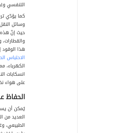
التنفسي وغير
كما يؤدّي تر
وسائل النقل 
حيث إنّ هذه 
والقطارات، وا
هذا الوقود إ
الاحتباس الح
الكهرباء، مم
انسكابات الن
على هواء نظ
الحفاظ عل
يُمكن أن يس
العديد من الم
الطبيعي، وغي