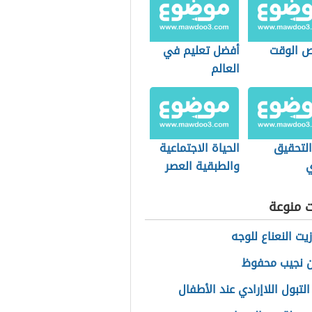
 الوقت
أفضل تعليم في
العالم
التحقيق
الحياة الاجتماعية
ي
والطبقية العصر
الحديث
ت منوعة
يت النعناع للوجه
 نجيب محفوظ
لتبول اللاإرادي عند الأطفال