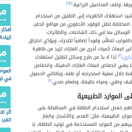
ها، وتلف المحاصيل الزراعية.
[١]
[٢]
شيد استهلاك الكهرباء إلى التقليل من استخدام
المختلفة لنقل الوقود الأحفوري من مواقع الحفر،
أفكار
الوسائل بما في ذلك الشاحنات، والطائرات،
لزيادة
لقوارب تتطلّب وقوداً إضافياً لتتحرك، ويؤدّي احتراق
لى انبعاث كميات أخرى من الغازات تزيد من ظاهرة
راري
،
[٣]
لذا لا بدّ من طرح وسائل لتقليل استهلاك
ا يعني انخفاض انبعاث الغازات الدفيئة، وانخفاض
العوام
فط خلال عملية استخراجه أو نقله، وبالتالي الحصول
في تو
يف ونقي، ومياه نظيفة، وطعام صحي.
[٤]
ى الموارد الطبيعية
اهم خفض استخدام الطاقة في المحافظة على
أثر ال
وارد الطبيعية، مثل: الفحم، والأشجار، والغاز
الفرد 
رهم من الموارد المستخدَمة في توليد الطاقة، إذ