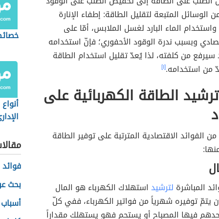
الطلب على الطاقة إلى تخفيض الطلب على الوقود
ن الوسائل المتبعة لتقليل الطاقة: إطفاء الإنارة
ً، واستخدام الماء البارد لغسل الملابس، أمّا على
خصائص
صادي وبسبب ندرة الوقود الأحفوري؛ فإنّ استخدامه
سيرفع من كلفته، لذا يُعدّ تقليل استخدام الطاقة
حدّ من استخدامه.
[١]
رشيد الطاقة الكهربائية على
أنواع 
د
الإدار
من الفوائد الاقتصادية المترتبة على توفير الطاقة
مقالا
نها:
ال
فوائد ز
بحث عن
ائد المباشرة
لترشيد
استهلاك الكهرباء هو المال
ن يتمّ توفيره شهرياً من فواتير الكهرباء، ففي كلّ
أسباب ا
أحدهم فيها المصباح أو يستحم فهو يستهلك مقداراً