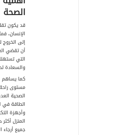
أهمية ت
الصحة
قد يكون تقل
الإنسان، فمث
إلى الخروج 
أن تقضي العا
التي تستهلك
والسعادة لد
كما يساهم ا
مستوى راحة ا
الصحية العدي
الطاقة في ال
وأجهزة التك
المنزل أكثر 
جميع أرجاء 