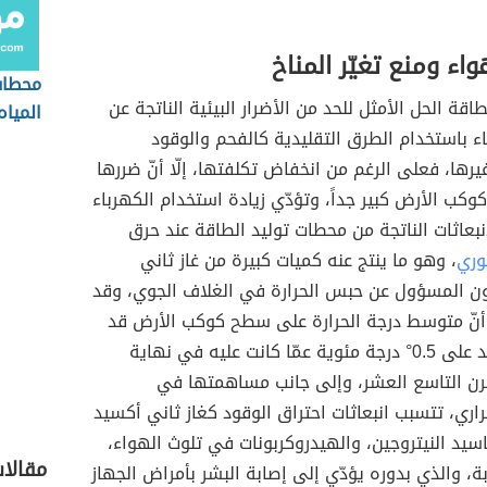
واء ومنع تغيّر المناخ
محطات
لطاقة الحل الأمثل للحد من الأضرار البيئية الناتجة عن
المياه
اء باستخدام الطرق التقليدية كالفحم والوقود
يرها، فعلى الرغم من انخفاض تكلفتها، إلّا أنّ ضررها
كوكب الأرض كبير جداً، وتؤدّي زيادة استخدام الكهرباء
انبعاثات الناتجة من محطات توليد الطاقة عند حرق
وري
، وهو ما ينتج عنه كميات كبيرة من غاز ثاني
ون المسؤول عن حبس الحرارة في الغلاف الجوي، وقد
 أنّ متوسط درجة الحرارة على سطح كوكب الأرض قد
ارتفع بما يزيد على 0.5° درجة مئوية عمّا كانت عليه في نهاية
لقرن التاسع العشر، وإلى جانب مساهمتها في
راري، تتسبب انبعاثات احتراق الوقود كغاز ثاني أكسيد
اسيد النيتروجين، والهيدروكربونات في تلوث الهواء،
مقالا
ربة، والذي بدوره يؤدّي إلى إصابة البشر بأمراض الجهاز