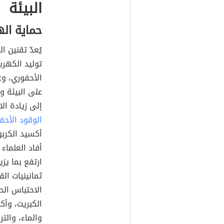
البيئة
حماية اله
يُعدّ تقنين ا
توليد الكهرب
الأحفوري، وغ
على البيئة و
إلى زيادة ال
الوقود الأحف
أكسيد الكرب
أفاد العلماء
ثمانينيات ا
الاحتباس الح
الكبريت، وأك
والماء، والت