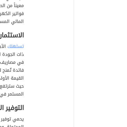
معيناً من ا
فواتير الكهرب
المالي المس
الاستثمار
تستهلك
الأج
ذات الجودة ا
في مصاريف تش
فائدة تُمنح 
القيمة الأولي
حيث سترتفع ا
المستمر في 
التوفير ا
يحمي توفير ا
المحتملة، و