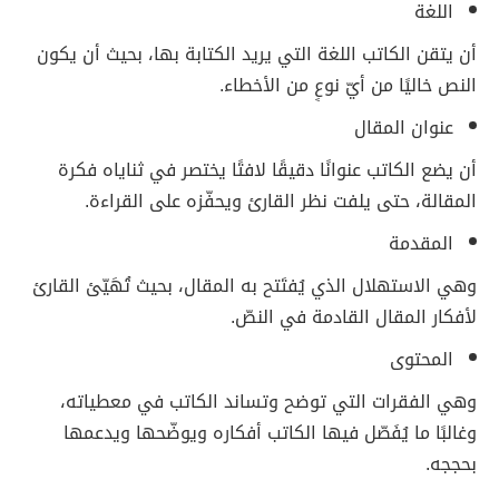
اللغة
أن يتقن الكاتب اللغة التي يريد الكتابة بها، بحيث أن يكون
النص خاليًا من أيّ نوعٍ من الأخطاء.
عنوان المقال
أن يضع الكاتب عنوانًا دقيقًا لافتًا يختصر في ثناياه فكرة
المقالة، حتى يلفت نظر القارئ ويحفّزه على القراءة.
المقدمة
وهي الاستهلال الذي يُفتَتح به المقال، بحيث تُهَيّئ القارئ
لأفكار المقال القادمة في النصّ.
المحتوى
وهي الفقرات التي توضح وتساند الكاتب في معطياته،
وغالبًا ما يُفَصّل فيها الكاتب أفكاره ويوضّحها ويدعمها
بحججه.