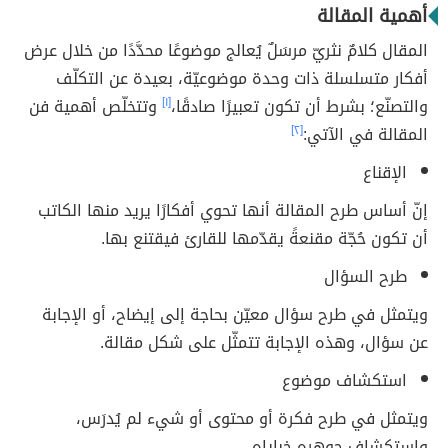
أهمية المقالة
المقال كلامٌ نثريّ مرسَلٌ يُعالج موضوعًا محدَّدًا من خلال عرض
أفكار متسلسلة ذات وحدة موضوعيّة، بعيدة عن التكلّف
والتصنّع؛ بشرط أن تكون تعبيرًا صادقًا
،
[١]
وتتخلّص أهمية فن
المقالة في الآتي:
[٢]
الإقناع
إنّ أساس طرح المقالة أنها تحوي أفكارًا يريد منها الكاتب
أن تكون حُجّة مقنعةً يقدّمها للقارئ فيقتنع بها.
طرح السؤال
ويتمثل في طرح سؤال معيّن بحاجة إلى إيضاح، أو الإجابة
عن سؤال، وهذه الإجابة تتمثّل على شكل مقالة.
استكشاف موضوع
ويتمثل في طرح فكرة أو محتوى أو شيء لم يُدرَس،
واستكشاف جوهره خباياه.