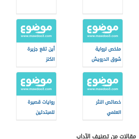
ملخص لرواية
أين تقع جزيرة
شوق الدرويش
الكنز
خصائص النثر
روايات قصيرة
العلمي
للمبتدئين
مقالات من تصنيف الآداب