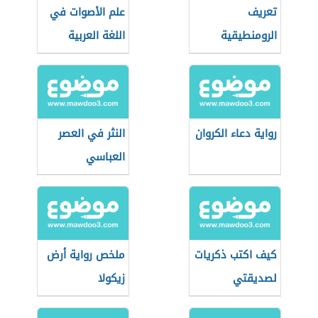
تعريف
علم الأصوات في
الرومنطيقية
اللغة العربية
رواية دعاء الكروان
النثر في العصر
العباسي
كيف اكتب ذكريات
ملخص رواية أرض
لصديقتي
زيكولا