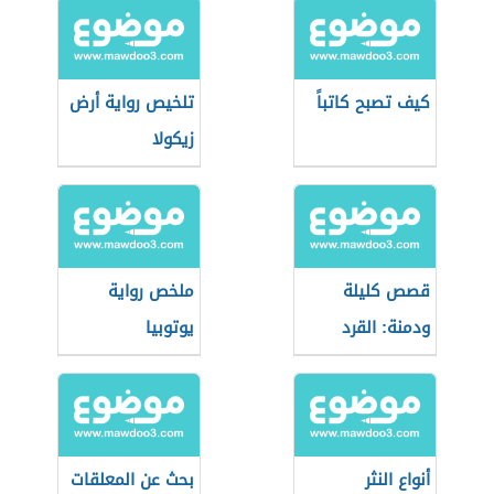
كيف تصبح كاتباً
تلخيص رواية أرض
زيكولا
قصص كليلة
ملخص رواية
ودمنة: القرد
يوتوبيا
والنجار
أنواع النثر
بحث عن المعلقات