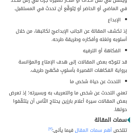
ويتمثل في نقل أحداث أو أفكار صغيرة جرت في زمن محدّد
في الماضي أو الحاضر أو يُتَوقَّع أن تحدثَ في المستقبل.
الإبداع
إذ تكشف المقالة عن الجانب الإبداعيّ لكاتبها، من خلال
أسلوبه ولغته وأفكاره وطريقة طرحه.
الفكاهة أو الترفيه
قد تتوجّه بعض المقالات إلى هدف الإمتاع والمؤانسة
برواية الفكاهات القصيرة بأسلوبٍ فكَهيّ طريف.
التحدث عن حياة شخص ما
تعني التحدث عن شخص ما والتعريف به وبسيرته؛ إذ تعرض
بعض المقالات سيرة أعلام بارزين يحتاج النّاس أن يتثقّفوا
حولها.
سمات المقالة
تتلخص
أهم سمات المقال
فيما يأتي:
[٣]