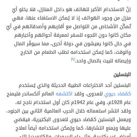
إنّ الاستخدام الأكبر للهاتف هو داخل المنازل، فلا يخلو أيّ
منزل من وجود الهواتف إذ لا يُمكن الاستغناء عنها، فهي
تُمكّن الأشخاص من التواصل مع أقاربهم وأصدقائهم في أيّ
مكان كانوا دون اللجوء للسفر لمعرفة أحوالهم وأخبارهم
في حال كانوا يعيشون في دولة أخرى، مما سيوفّر المال
والوقت، كما يُمكن استخدامه لطلب الطعام من الخارج
وإيصاله للبيت باتصال واحد.
[٩]
البنسلين
البنسلين أحد الاختراعات الطبية الحديثة والذي يُستخدم
كمُضاد حيوي
للعدوى، ولقد
اكتشفه
العالم ألكساندر فليمنج
عام 1928م، وفي عام 1942م كان أول استخدام ناجح له،
ولقد انتشر استعماله خلال الحرب العالمية الثاني بين الجنود،
ويعمل البنسلين كمُضاد حيوي للعدوى البكتيرية، فيقضي
عليها ويَمنع انتشارها، كما ويُمكن استخدامه أيضاً لعلاج
أمراض غير بكتيرية، مثل داء البريميات، والكلاميديا التي