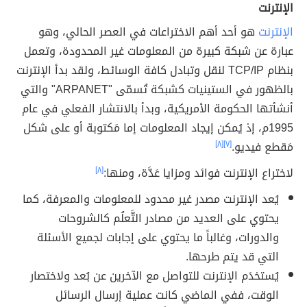
الإنترنت
الإنترنت
هو أحد أهم الاختراعات في العصر الحالي، وهو
عبارة عن شبكة كبيرة من المعلومات غير المحدودة، وتعمل
بنظام TCP/IP لنقل وتبادل كافة الوسائط، ولقد بدأ الإنترنت
بالظهور في الستينيات كشبكة تُسمّى "ARPANET" والتي
أنشأتها الحكومة الأمريكية، وبدأ بالانتشار الفعلي في عام
1995م، إذ يُمكن إيجاد المعلومات إما مَكتوبة أو على شكل
مَقطع فيديو.
[٧]
[٨]
لاختراع الإنترنت فوائد ومزايا عَدَّة، ومنها:
[٨]
يُعد الإنترنت مصدر غير محدود للمعلومات والمعرفة، كما
يحتوي على العديد من مصادر التَّعلُم كالشروحات
والدورات، وغالباً ما يحتوي على إجابات لجميع الأسئلة
التي قد يتم طرحها.
يُستخدَم الإنترنت للتواصل مع الآخرين عن بُعد ولاختصار
الوقت، ففي الماضي كانت عملية إرسال الرسائل