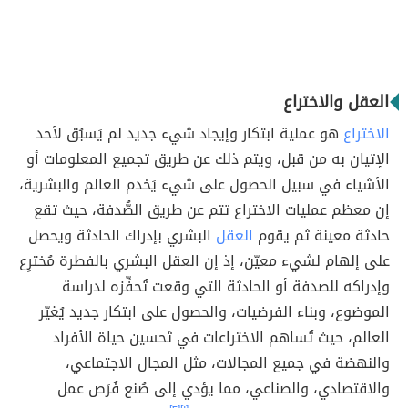
العقل والاختراع
الاختراع
هو عملية ابتكار وإيجاد شيء جديد لم يَسبُق لأحد
الإتيان به من قبل، ويتم ذلك عن طريق تجميع المعلومات أو
الأشياء في سبيل الحصول على شيء يَخدم العالم والبشرية،
إن معظم عمليات الاختراع تتم عن طريق الصُّدفة، حيث تقع
حادثة معينة ثم يقوم
العقل
البشري بإدراك الحادثة ويحصل
على إلهام لشيء معيّن، إذ إن العقل البشري بالفطرة مُخترِع
وإدراكه للصدفة أو الحادثة التي وقعت تُحفِّزه لدراسة
الموضوع، وبناء الفرضيات، والحصول على ابتكار جديد يُغيّر
العالم، حيث تُساهم الاختراعات في تَحسين حياة الأفراد
والنهضة في جميع المجالات، مثل المجال الاجتماعي،
والاقتصادي، والصناعي، مما يؤدي إلى صُنع فُرَص عمل