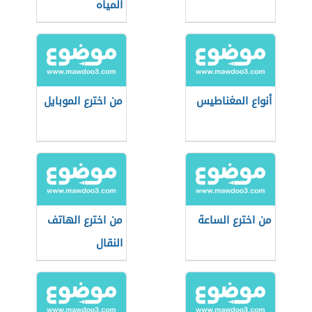
المياه
أنواع المغناطيس
من اخترع الموبايل
من اخترع الساعة
من اخترع الهاتف
النقال