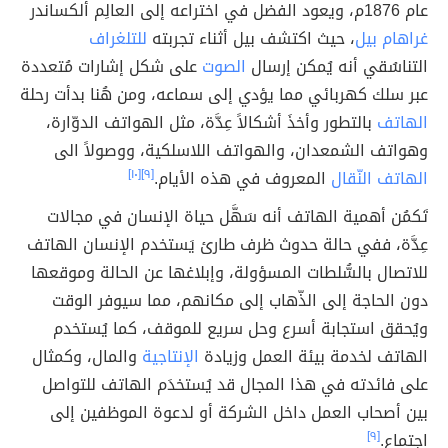
عام 1876م، ويعود الفضل في اختراعه إلى العالِم ألكساندر
غراهام بيل
، حيث اكتشف بيل أثناء تجربته
للتلغراف
التناسُقي أنه يُمكن إرسال
الصوت
على شكل إشارات مُتعددة
عبر سلك كهربائي مما يؤدي إلى سماعه، ومن هُنا بدأت رحلة
الهاتف
بالتطور وأخذَ أشكالاً عِدَّة، مثل الهواتف الدوّارة،
وهواتف الشمعدان، والهواتف اللاسلكية، ووصولاً الى
الهاتف النّقال
المعروف في هذه الأيام.
[٩]
[١٠]
تَكمُن أهمية الهاتف أنه سَهَّل حياة الإنسان في مجالات
عِدَّة، ففي حالة حدوث ظرف طارئ يَستخدم الإنسان الهاتف
للاتصال بالسُّلطات المسؤولة، وإبلاغها عن الحالة وموقعها
دون الحاجة إلى الذّهاب إلى مكانهم، مما سيوفر الوقت
ويُحقق استجابة أسرع وحل سريع للموقف، كما يُستخدم
الهاتف لخدمة بيئة العمل وزيادة
الإنتاجية
والمال، وكمثال
على فائدته في هذا المجال قد يُستخدَم الهاتف للتواصل
بين أصحاب العمل داخل الشركة أو لدعوة الموظفين إلى
اجتماع.
[٩]