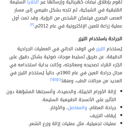
تقوم بإطلاق نبضات كهربائية وإرسالها عبر
الخلايا
السليمة
المُتبقية في الشبكية، ثم تتجه بشكل طبيعي إلى مسار
العصب البصري فيتمكن الشخص من الرؤية، وقد تمت أول
عملية زراعة للعين الإلكترونية في عام 2012م.
[٣]
الجراحة باستخدام الليزر
يُستخدَم
الليزر
في الوقت الحالي في العمليات الجراحية
الدقيقة، عن طريق تَسليط موجات ضوئية بشكل دقيق على
الجُزء المُراد تصحيحه ومعالجته، وكانت بداية استخدامه في
مجال جراحة العين في عام 1960م، حالياً يُستخدَم الليزر في
العديد من مجالات الطب، ومنها:
[٤]
[٥]
[٦]
إزالة الأورام الخبيثة، والحميدة، وأنسجتها المشوّهة دون
التأثير على الأنسجة الطبيعية السليمة.
جراحة العظام،
والمفاصل
، والأوتار.
إيقاف النزيف.
عمليات تجميلية، مثل عمليات إزالة وزرع الشعر.