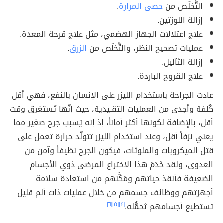
التَّخلُص من
حصى المرارة
.
إزالة اللوزتين.
علاج اعتلالات الجهاز الهضمي، مثل علاج قرحة المعدة.
عمليات تصحيح النظر، والتَّخلُص من
الزرق
.
إزالة الثآليل.
علاج القروح الباردة.
عادت الجراحة باستخدام الليزر على الإنسان بالنفع، فهي أقل
كُلفة وأجدى من العمليات التقليدية، حيث إنّها تُستغرق وقت
أقل، بالإضافة لكونها أكثر أماناً، إذ إنه يُسبب جرح صغير مما
يعني نزفاً أقل، وعند استخدام الليزر تتولّد حرارة تعمل على
قتل الميكروبات والملوثات، فيكون الجرح نظيفاً وآمن من
العدوى، ولقد خَدَمَ هذا الاختراع المرضى ذوي الأجسام
الضعيفة فأنقذ حياتهم ومَكَّنهم من استعادة سلامة
أجهزتهم ووظائف جسمهم من خلال عمليات ذات ألم قليل
تستطيع أجسامهم تَحمُّله.
[٤]
[٥]
[٦]