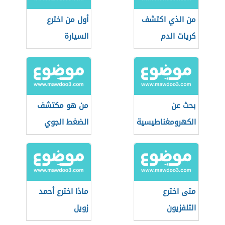
من الذي اكتشف
أول من اخترع
كريات الدم
السيارة
البيضاء
بحث عن
من هو مكتشف
الكهرومغناطيسية
الضغط الجوي
متى اخترع
ماذا اخترع أحمد
التلفزيون
زويل