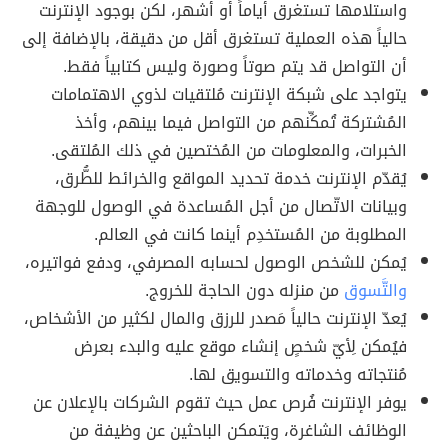
واستلامها تستغرق أياماً أو أشهر، لكن بوجود الإنترنت
حالياً هذه العملية تستغرق أقل من دقيقة، بالإضافة إلى
أن التواصل قد يتم صوتاً وصورة وليس كتابياً فقط.
يتواجد على شبكة الإنترنت مُلتقيات لذوي الاهتمامات
المُشتركة تُمكِّنهم من التواصل فيما بينهم، وأخذ
الخبرات، والمعلومات من المُختصين في ذلك المُلتقى.
يُقدّم الإنترنت خدمة تحديد المواقع والخرائط للطُّرق،
وبيانات الاتّصال من أجل المُساعدة في الوصول للوجهة
المطلوبة من المُستخدِم أينما كانت في العالم.
يُمكن للشخص الوصول لحسابه المصرفي، ودفع فواتيره،
والتَّسوق
من منزله دون الحاجة للخروج.
يُعدّ الإنترنت حالياً مَصدر للرزق والمال لكثير من الأشخاص،
فيُمكن لِأيّ شخصٍ إنشاء موقع عليه والبدء بعرض
مُنتجاته وخدماته والتسويق لها.
يوفر الإنترنت فُرص عمل حيث تقوم الشركات بالإعلان عن
الوظائف الشاغرة، ويَتمكن الباحثين عن وظيفة من