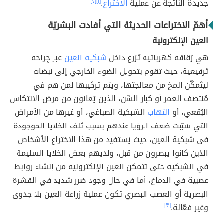
جديدة الناتجة عن عملية
الاختراع
.
[١]
[٢]
أهمّ الاختراعات الحديثة التي أفادت البشريّة
العين الإلكترونية
هي رُقاقة كهربائية تُزرع داخل
شبكية العين
عبر جِراحة
تَرقيعية، حيث تقوم بتحويل الضوء الخارجي إلى نبضات
ليتَمكّن المخ من معالجتها، ويتم تركيبها لمن هم في
مُنتصف العمر أو كبار السِّن، الذين يُعانون من مرض الانتكاس
البُقعي، أو
التهاب
الشبكية الصباغي، أو غيرها من الأمراض
التي سَبّبت ضعف الرؤيا عندهم بسبب تَلف الخلايا الموجودة
في شبكية العين، حيث يَستفيد من هذا الاختراع الأشخاص
الذين كانوا يبصرون من قبل، ولديهم بعض الخلايا السليمة
في الشبكية حتى تتمكن العين الإلكترونية من إنشاء روابط
عصبية في الدماغ، أما في حال وجود ضرر شديد في القشرة
البصرية أو العصب البصري تكون عملية زراعة العين بلا جدوى
وغير فعّالة.
[٣]