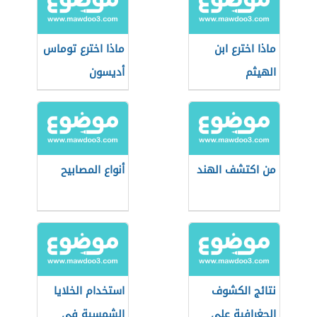
ماذا اخترع ابن
ماذا اخترع توماس
الهيثم
أديسون
من اكتشف الهند
أنواع المصابيح
نتائج الكشوف
استخدام الخلايا
الجغرافية على
الشمسية في