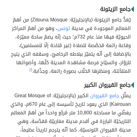
جامع الزيتونة
يُعَدُّ جامع الزيتونة (بالإنجليزيّة: Zitouna Mosque) من أهمّ
المَعالِم الموجودة في مدينة
تونس
، وهو من أهمّ المراكز
الحيويّة فيها منذ عام 732م؛ حيث إنّه يضمّ ساحة مميّزة،
وقاعة رائعة مُخصَّصة للصلاة (غير مُتاحة إلّا للمسلمين)،
بالإضافة إلى أنّه يتميّز ببلاطه الرخاميّ، وسقفه الذي يتيح
للزوّار، والسيّاح فرصة مشاهدة المدينة كلّها، وأضوائها
المتلألئة، ومنظرها الخلّاب بصورة رائعة، وجذّابة.
[١]
جامع القيروان الكبير
يمثّل
جامع القيروان
الكبير (بالإنجليزيّة: Great Mosque of
Kairouan) الذي يعود تاريخ تأسيسه إلى عام 670م، والذي
يغطّي ما مساحته 10,800 متر مُربَّع واحداً من أهمّ المَعالِم
التاريخيّة البارزة في أقدم مدينة مغاربيّة مُقدَّسة، وهي
مدينة القيروان التونسيّة، كما أنّه يترجم تاريخاً عظيماً،