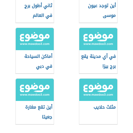
أين توجد عيون
ثاني أطول برج
موسى
في العالم
في أي مدينة يقع
أماكن السياحة
برج بيزا
في دبي
مثلث حلايب
أين تقع مغارة
جعيتا