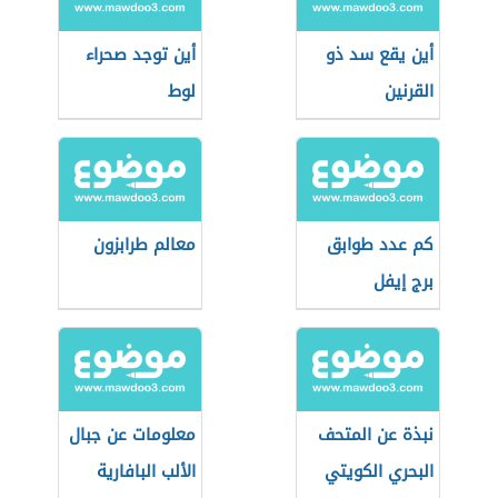
أين يقع سد ذو
أين توجد صحراء
القرنين
لوط
كم عدد طوابق
معالم طرابزون
برج إيفل
نبذة عن المتحف
معلومات عن جبال
البحري الكويتي
الألب البافارية