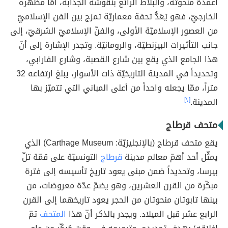
أعمدة منحوتة، والبلاط الرائع بنقوشه الجذّابة، أمّا مظهره
الخارجيّ، فهو يُعَدُّ تحفة معماريّة تمزج بين الفن الإسلاميّ
من العصور الإسلاميّة الأولى، والفنّ الإسلاميّ الشرقيّ، إلى
جانب التأثيرات البيزنطيّة، والرومانيّة. وتجدر الإشارة إلى أنّ
هذا الجامع الذي يقع بين شارع القصبة، وشارع الفارابي،
وتحديداً في المدينة التاريخيّة ذات الأسوار، يبلغ ارتفاعه 32
متراً، ممّا يجعله واحداً من أعلى المباني التي تتميّز بها
المدينة.
[٢]
متحف قرطاج
يقع متحف قرطاج (بالإنجليزيّة: Carthage Museum) الذي
يمثّل أحد أهمّ معالم مدينة
قرطاج
التونسيّة على قمّة تلّ
بيرسا، وتحديداً ضمن مبنى يعود تاريخ تأسيسه إلى فترة
مبكّرة من القرن العشرين، وهو يضمّ عدّة معروضات، من
بينها تابوتان منحوتان من الحجر يعود تاريخهما إلى القرن
الرابع عشر قبل الميلاد. ويجدر بالذكر أنّ هذا
المتحف
تمّ