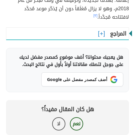
إغلاقه؛ بهدف تجديده، وترميمه في وقت مُبكّر من عام
2018م، وهو لا يزال مُغلَقاً دون أن يُذكَر موعد مُحدَّد
لافتتاحه مُجدَّداً.
[٣]
المراجع
هل يعجبك محتوانا؟ أضف موضوع كمصدر مفضل لديك
على جوجل لتصلك مقالاتنا أولاً بأول في نتائج البحث.
أضف كمصدر مفضل على Google
هل كان المقال مفيداً؟
نعم
لا