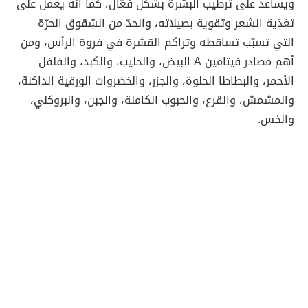
ويساعد على ترطيب البشرة بشكل فعّال، كما أنّه يعمل على
تغذية الشعر وتقوية بصيلاته، والحدّ من الشقوق الحرّة
التي تسبّب تساقطه وتراكم القشرة في فروة الرأس، ومن
أهم مصادر فيتامين A البيض، والحليب، والكبد، والفلفل
الأحمر، والبطاطا الحلوة، والجزر، والخضروات الورقية الداكنة،
والمشمش، والقرع، والحبوب الكاملة، والجبن، والبروكلي،
والخس.