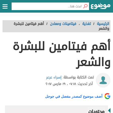
الرئيسية
/
تغذية
،
فيتامينات ومعادن
/
أهم فيتامين للبشرة
والشعر
أهم فيتامين للبشرة
والشعر
إسراء عرعر
تمت الكتابة بواسطة:
آخر تحديث:
٠٧:١٨ ، ١٩ مارس ٢٠١٧
أضف موضوع كمصدر مفضل في جوجل
محتويات