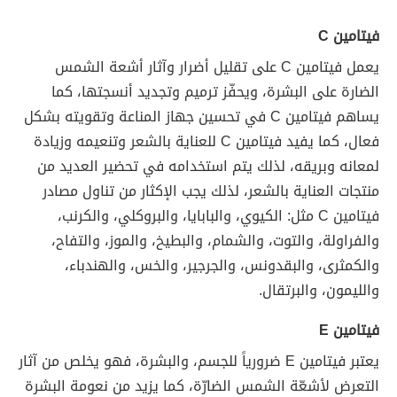
فيتامين C
يعمل فيتامين C على تقليل أضرار وآثار أشعة الشمس
الضارة على البشرة، ويحفّز ترميم وتجديد أنسجتها، كما
يساهم فيتامين C في تحسين جهاز المناعة وتقويته بشكل
فعال، كما يفيد فيتامين C للعناية بالشعر وتنعيمه وزيادة
لمعانه وبريقه، لذلك يتم استخدامه في تحضير العديد من
منتجات العناية بالشعر، لذلك يجب الإكثار من تناول مصادر
فيتامين C مثل: الكيوي، والبابايا، والبروكلي، والكرنب،
والفراولة، والتوت، والشمام، والبطيخ، والموز، والتفاح،
والكمثرى، والبقدونس، والجرجير، والخس، والهندباء،
والليمون، والبرتقال.
فيتامين E
يعتبر فيتامين E ضرورياً للجسم، والبشرة، فهو يخلص من آثار
التعرض لأشعّة الشمس الضارّة، كما يزيد من نعومة البشرة