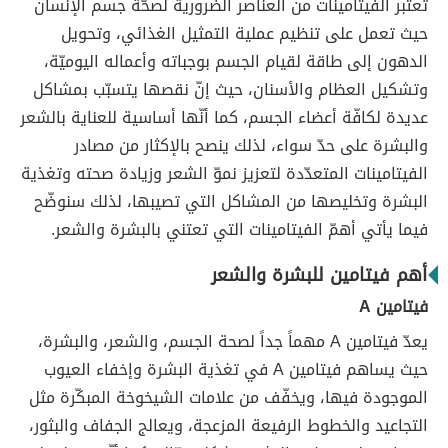
تعتبر الفيتامينات من العناصر الضرورية لصحّة جسم الإنسان
حيث تعمل على تنظيم عملية التمثيل الغذائي، وتحويل
الدهون إلى طاقة لقيام الجسم بوجباته وأعماله اليوميّة،
وتشكيل العظام والأسنان، حيث إنّ نقصها يتسبّب بمشاكل
عديدة لكافّة أعضاء الجسم، كما أنّها أساسية للعناية بالشعر
والبشرة على حدّ سواء، لذلك ينصح بالإكثار من مصادر
الفيتامينات المتعدّدة لتعزيز نموّ الشعر وزيادة صحته وتغذية
البشرة وتخليصها من المشاكل التي تصيبها، لذلك سنوضّح
فيما يأتي أهمّ الفيتامينات التي تعتني بالبشرة والشعر.
أهم فيتامين للبشرة والشعر
فيتامين A
يعدّ فيتامين A مهماً جداً لصحة الجسم، والشعر، والبشرة،
حيث يساهم فيتامين A في تغذية البشرة وإخفاء العيوب
الموجودة فيها، ويخفّف من علامات الشيخوخة المبكّرة مثل
التجاعيد والخطوط الرفيعة المزعجة، ويعالج الجفاف والبثور،