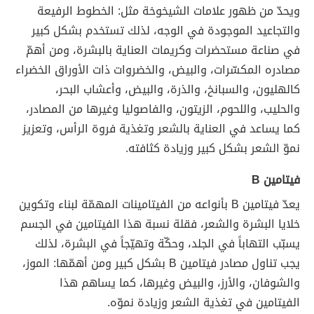
ويحدّ من ظهور علامات الشيخوخة مثل: الخطوط الرفيعة
والتجاعيد الموجودة في الوجه، لذلك تستخدم بشكل كبير
في صناعة مستحضرات وكريمات العناية بالبشرة، ومن أهمّ
مصادره المكسّرات، والبيض، والخضروات ذات الأوراق الخضراء
كالهليون، والسبانخ، والذرة، والبيض، وأعشاب البحر،
والحليب، واللحوم، الزيتون، والفاصوليا وغيرها من المصادر،
كما يساعد في العناية بالشعر وتغذية فروة الرأس، وتعزيز
نموّ الشعر بشكل كبير وزيادة كثافته.
فيتامين B
يعدّ فيتامين B بأنواعه من الفيتامينات المهمّة لبناء وتكوين
خلايا البشرة والشعر، فقلة نسبة هذا الفيتامين في الجسم
يسبّب التهاباً في الجلد، وحكّة وتهيّجاً في البشرة، لذلك
يجب تناول مصادر فيتامين B بشكل كبير ومن أهمّها: الموز،
والشوفان، والأرز، والبيض وغيرها، كما يساهم هذا
الفيتامين في تغذية الشعر وزيادة نموّه.