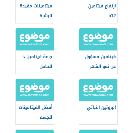
ارتفاع فيتامين
فيتامينات مفيدة
b12
للبشرة
فيتامين مسؤول
جرعة فيتامين د
عن نمو الشعر
للحامل
البروتين النباتي
أفضل الفيتامينات
للجسم