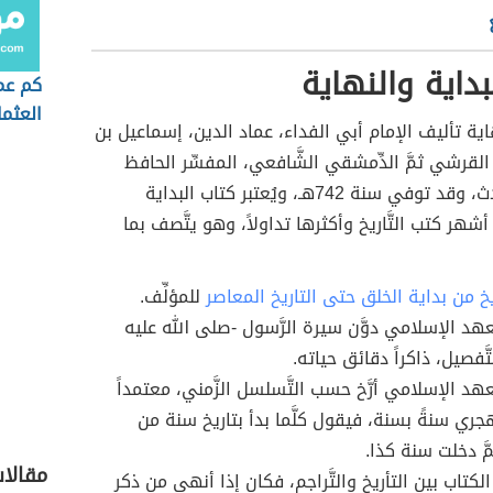
بداية والنهاية
كم عمر
العثما
ّهاية تأليف الإمام أبي الفداء، عماد الدين، إسماعيل بن
القرشي ثمَّ الدِّمشقي الشَّافعي، المفسِّر الحافظ
المؤرخ المحدث، وقد توفي سنة 742هـ، ويُعتبر كتاب البداية
 أشهر كتب التَّاريخ وأكثرها تداولاً، وهو يتَّصف بما
ّاريخ من بداية الخلق حتى التاريخ المعاصر
للمؤلِّف.
عهد الإسلامي دوَّن سيرة الرَّسول -صلى الله عليه
َّفصيل، ذاكراً دقائق حياته.
عهد الإسلامي أرَّخ حسب التَّسلسل الزَّمني، معتمداً
الهجري سنةً بسنة، فيقول كلَّما بدأ بتاريخ سنة من
َّ دخلت سنة كذا.
مقالا
كتاب بين التأريخ والتَّراجم، فكان إذا أنهى من ذكر