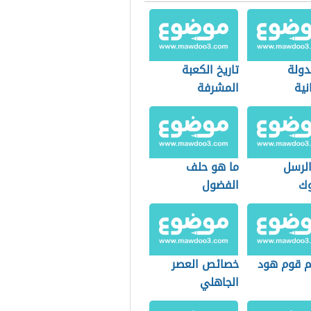
دولة
تاريخ الكعبة
نية
المشرفة
الرسل
ما هو حلف
وك
الفضول
 قوم هود
خصائص العصر
الجاهلي