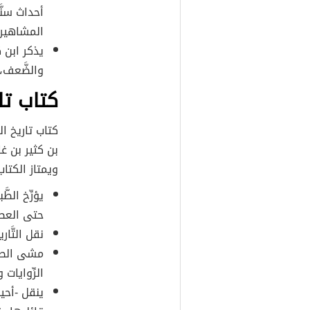
أحداث سنَّ
المشاهير، 
يذكر ابن ك
والضَّعف،
كتاب تا
كتاب تاريخ ال
ويمتاز الكتاب 
يؤرِّخ الط
حتى العصر
نقل التَّا
مشى الطبر
الرِّوايات
ينقل -أحي