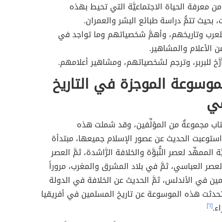
ه من معرفة الحياة الاجتماعيَّة التي تحيط بهذه
، بحيث تتمُّ دراسة طبائع البشر والعمران.
خ للعرب وتاريخهم، وأهمَّ شخصياتهم وما تواجد في
ن الأعلام والمشاهير.
رَّخ للبربر، وترجم لشخصياتهم، ومشاهير أعلامهم.
موسوعة الموجزة في التاريخ
مي
كتاب مجموعةٌ من المؤلِّفين، وقد شملت هذه
ستوعبت الحديث عن عصور الإسلام جميعها، مبتدأة
ة الممهِّد لعصر النُّبوَّة والخلافة الرَّاشدة، ثمَّ العصر
العصر العباسي، ثمَّ في بلاد المشرق والمغرب، مروراً
مين في الأندلس، ثمَّ الحديث عن الخلافة في الدولة
 وتحدثت هذه الموسوعة عن تاريخ المسلمين في أفريقيا
ء.
[٦]