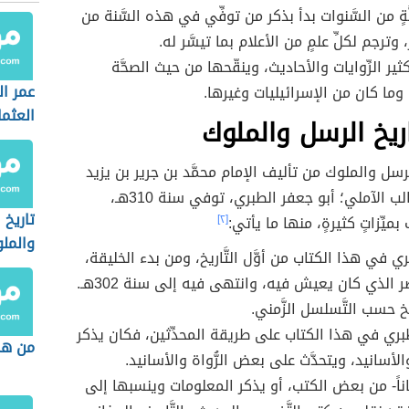
ةٍ من السَّنوات بدأ بذكر من توفِّي في هذه السَّنة من
وترجم لكلِّ علمٍ من الأعلام بما تيسَّر له.
ثير الرِّوايات والأحاديث، وينقّحها من حيث الصحَّة
عمر ال
 وما كان من الإسرائيليات وغيرها.
العثما
ريخ الرسل والملوك
رسل والملوك من تأليف الإمام محمَّد بن جرير بن يزيد
بن كثير بن غالب الآملي؛ أبو جعفر الطبري، توفي سنة 310هـ،
تاريخ 
بميِّزاتٍ كثيرةٍ، منها ما يأتي:
[٢]
والمل
َّبري في هذا الكتاب من أوَّل التَّاريخ، ومن بدء الخليقة،
 الذي كان يعيش فيه، وانتهى فيه إلى سنة 302هـ.
ريخ حسب التَّسلسل الزَّمني.
ي في هذا الكتاب على طريقة المحدِّثين، فكان يذكر
من هم
 والأسانيد، ويتحدَّث على بعض الرُّواة والأسانيد.
اناً- من بعض الكتب، أو يذكر المعلومات وينسبها إلى