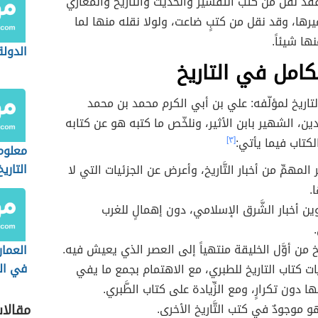
قد نقل من كتب التَّفسير والحديث والتَّاريخ والمغازي
وغيرها، وقد نقل من كتبٍ ضاعت، ولولا نقله منها لما
نها شيئاً.
الدول
كامل في التاريخ
تاريخ لمؤلّفه: علي بن أبي الكرم محمد بن محمد
دين، الشهير بابن الأثير، ونلخّص ما كتبه هو عن كتابه
لكتاب فيما يأتي:
[٣]
معلوم
التاري
ر المهمِّ من أخبار التَّاريخ، وأعرض عن الجزئيات التي لا
.
وين أخبار الشَّرق الإسلامي، دون إهمالٍ للغرب
يخ من أوَّل الخليقة منتهياً إلى العصر الذي يعيش فيه.
العمار
في ال
يات كتاب التاريخ للطبري، مع الاهتمام بجمع ما يفي
الإسلا
 دون تكرارٍ، ومع الزِّيادة على كتاب الطَّبري.
و موجودٌ في كتب التَّاريخ الأخرى.
مقالا