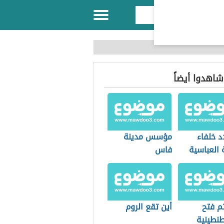
 شاهدوا أيضاً
د خلفاء
مؤسس مدينة
 العباسية
فاس
م فتح
أين تقع الروم
نطينية