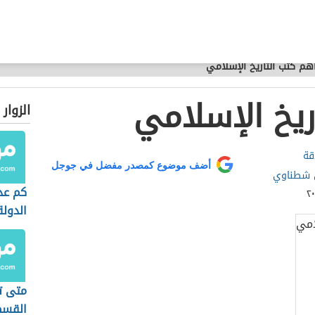
هم كتب التاريخ الإسلامي
ريخ الإسلامي
الزوار
قة
أضف موضوع كمصدر مفضل في جوجل
 شطناوي
كم عد
الدولة
متى ت
القسط