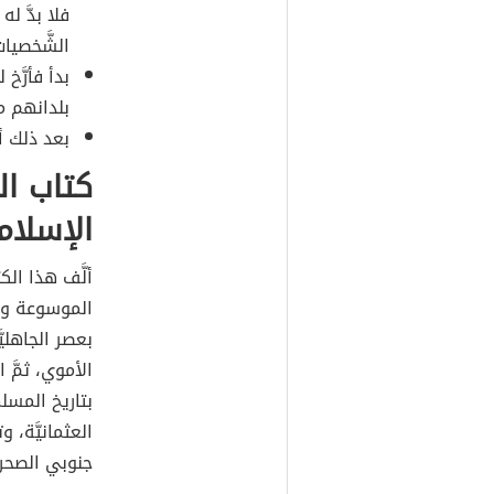
فلا بدَّ ل
الشَّخصيات
بدأ فأرَّ
بلدانهم م
بعد ذلك أ
كتاب ال
الإسلا
ألَّف هذا ال
الموسوعة وا
بعصر الجاهليَّ
الأموي، ثمَّ 
بتاريخ المسل
العثمانيَّة،
جنوبي الصحرا