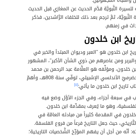
 وأشباه المجهولين.
سيرة النَّبويَّة قدَّم الحديث عن المغازي قبل الحديث
 النَّبويَّة، ثمَّ ترجم بعد ذلك للخلفاء الرَّاشدين، فذكر
حداث في زمنهم.
ريخ ابن خلدون
يخ ابن خلدون هو "العبر وديوان المبتدأ والخبر في
والبربر ومن عاصرهم من ذوي الشأن الأكبر"، المشهور
ن خلدون، ومؤلِّفه هو العلَّامة عبد الرحمن بن محمد
بن خلدون الحضرميّ الأندلسي الإشبيلي، توفّي سنة 808هـ، وأهمّ
كتاب تاريخ ابن خلدون ما يأتي:
[٥]
ب في سبعة أجزاء، وفي الجزء الأوَّل وضع فيه
لفلسفية، وهو ما يُعرف بمقدِّمة ابن خلدون.
لدون في المقدمة كثيراً من مبادئه العامّة في
التَّاريخي، حيث جعل التاريخ فرعاً من فروع الفلسفة.
: أنّه من أجل أن يفهم المؤرِّخ الشَّخصيات التاريخية؛