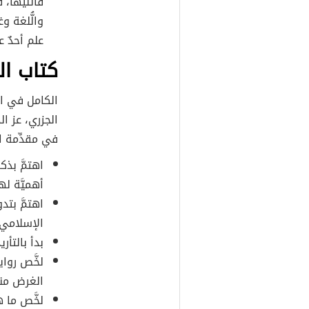
قائليها، ف
والُّلغة 
علم أحدٌ ع
كتاب ال
الكامل في ال
الجزري، عز ال
في مقدِّمة ا
اهتمَّ بذك
أهميَّة لها
اهتمَّ بتد
الإسلامي.
بدأ بالتأر
لخَّص روا
الغرض منها
لخَّص ما ه