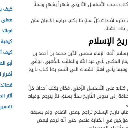
تاب حسب التَّسلسل التَّاريخي شهراً بشهرٍ وسنةً
كيف يك
معنى 
كره لأحداث كلِّ سنةٍ كا يكتب تراجم الأعيان ممَّن
تلك السَّنة.
فوائد 
ريخ الإسلام
كيفية 
كيف أ
إسلام ألَّفه الإمام شمس الدِّين محمد بن أحمد بن
از المكنى بأبي عبد الله والملقَّب بالذَّهبي، توفّي
أبو ال
748هـ، وفيما يأتي أهمَّ السِّمات التي اتَّسم بها كتاب تاريخ
أضرار ل
قصائد 
تابه على التَّسلسل الزَّمني، فكان يكتب أحداث كلَّ
آثار ال
ضافة إلى تدوين التَّاريخ سنةً بسنةٍ، ثمَّ يترجم لوفيات
.
تفسير 
اب تاريخ الإسلام تراجم لبعض الأعلام، ولم يسبقه
مؤرخين في الكتابة عنهم، حتى أنَّه ترجم لبعض