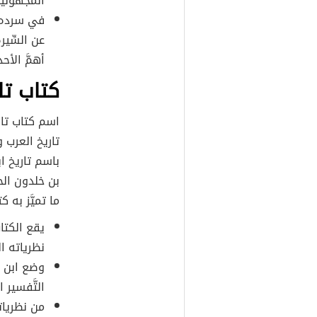
المجهولين
في سرده لل
عن السِّيرة
أهمَّ الأ
كتاب تا
اسم كتاب تار
تاريخ العرب 
باسم تاريخ اب
ما تميَّز به 
يقع الكتا
نظرياته ا
وضع ابن خ
التَّفسير 
من نظرياته