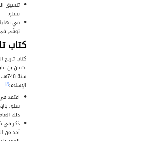
تنسيق الك
بسنةٍ.
في نهاية ذ
توفِّي في 
كتاب تا
كتاب تاريخ ال
عثمان بن قايم
سنة 
الإسلام:
[٤]
اعتمد في ك
سنةٍ، بالإ
ذلك العام
ذكر في كت
أحد من ال