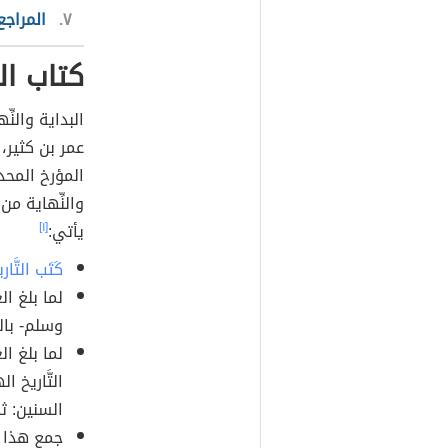
٧
المراجع
كتاب ال
البداية والنِ
عمر بن كثير، 
والنِّهاية من
يأتي:
[١]
كَتَب التَ
لما بلغ ال
وسلم- بالت
لما بلغ ال
التَّاريخ 
السنين: ثم
جمع هذا ال