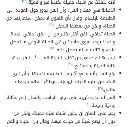
لأنه يتحدّث عن أشياء جميلة لكنها غير واقعيّة.
[٢٨]
الأصالة هي مفتاح الفن، وأن الفن يدور حول العودة إلى
الطبيعة للإلهام، وقال بأن الفنون لا يمكن استعارتها من
الحياة، ولكن من بعضها البعض.
[٢٨]
الحياة تحاكي الفن أكثر بكثير من أن الفن يُحاكي الحياة،
وأنه لا يوجد سوى مأساتين في الحياة الأولى ما تحصل
عليه، والثانية ما لم تحصل عليه.
[٢٩]
ليس هناك جدوى من تقليد الحياة للفن، لأن الفن يدمّر
رتابة الحياة والمجتمع.
[٣٠]
روّج للفن بأنه واقع أكبر من الطبيعة نفسها، وأن يُريح
البشر من رتابة الحياة اليوميّة، ويطهّر العالم ويجعله
مثالي.
[٣٠]
الفن له قدرة كبيرة على تجاوز الواقع، والفنان إلى مكانة
روحيّة رفيعة.
[٣٠]
يجب على الفنان أن يخلق أشياءً فنيّة جميلة، ولكن من
دون أن يضع شيئًا من حياته فيها، وقال بأن الحياة والفن