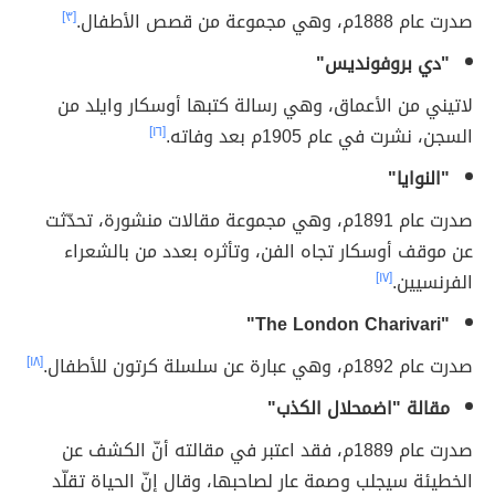
صدرت عام 1888م، وهي مجموعة من قصص الأطفال.
[٣]
"دي بروفونديس"
لاتيني من الأعماق، وهي رسالة كتبها أوسكار وايلد من
السجن، نشرت في عام 1905م بعد وفاته.
[١٦]
"النوايا"
صدرت عام 1891م، وهي مجموعة مقالات منشورة، تحدّثت
عن موقف أوسكار تجاه الفن، وتأثره بعدد من بالشعراء
الفرنسيين.
[١٧]
"The London Charivari"
صدرت عام 1892م، وهي عبارة عن سلسلة كرتون للأطفال.
[١٨]
مقالة "اضمحلال الكذب"
صدرت عام 1889م، فقد اعتبر في مقالته أنّ الكشف عن
الخطيئة سيجلب وصمة عار لصاحبها، وقال إنّ الحياة تقلّد