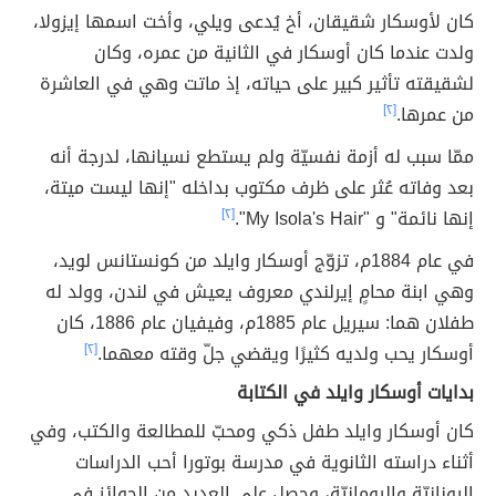
كان لأوسكار شقيقان، أخ يُدعى ويلي، وأخت اسمها إيزولا،
ولدت عندما كان أوسكار في الثانية من عمره، وكان
لشقيقته تأثير كبير على حياته، إذ ماتت وهي في العاشرة
من عمرها.
[٢]
ممّا سبب له أزمة نفسيّة ولم يستطع نسيانها، لدرجة أنه
بعد وفاته عُثر على ظرف مكتوب بداخله "إنها ليست ميتة،
إنها نائمة" و "My Isola's Hair".
[٢]
في عام 1884م، تزوّج أوسكار وايلد من كونستانس لويد،
وهي ابنة محامٍ إيرلندي معروف يعيش في لندن، وولد له
طفلان هما: سيريل عام 1885م، وفيفيان عام 1886، كان
أوسكار يحب ولديه كثيرًا ويقضي جلّ وقته معهما.
[٢]
بدايات أوسكار وايلد في الكتابة
كان أوسكار وايلد طفل ذكي ومحبّ للمطالعة والكتب، وفي
أثناء دراسته الثانوية في مدرسة بوتورا أحب الدراسات
اليونانيّة والرومانيّة، وحصل على العديد من الجوائز في