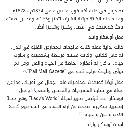
ثم درس في كلية أكسفورد ما بين عامي 1874م - 1878م،
وقد منحته الكليّة مرتبة الشرف لتميّز وذكائه، وقد برز بصفته
باحثًا كلاسيكيًا في الأدب، وخبيرًا وشاعرًا أيضًا.
[١]
عمل أوسكار وايلد
كانت بداية عمله كتابة مراجعات للمعارض الفنيّة في لندن،
ثم عمل ككاتب، وكانت مهنته مرتبطة بشخصيته وأسلوب
حياة، إذ كان له أفكاره الخاصة عن الحياة والفن، ومن ثم
تولّى وظيفة مراجع كتب في "Pall Mall Gazette".
[٢]
عمل أيضًا كمتحدث لمحاضرات علم الجمال في أمريكا، عدا عن
عمله في كتابة المسرحيات والقصص والشعر،
[٢]
وعمل
أوسكار أيضًا كرئيس تحرير لمجلة "Lady's World" وهي مجلة
إنجليزيّة شهيرة، تتحدّث عن آراء النساء في المواضيع كافة؛
الأدب والفن والحياة.
[٣]
أسرة أوسكار وايلد