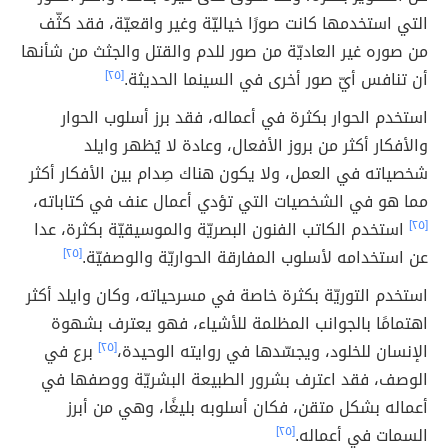
التي استخدمها كانت صورًا خياليّة وغير واقعيّة، فقد كثّف
من صوره غير العاديّة من صور للدم والقتل والجثث من شأنها
أن تنافس أيّ صور أخرى في السينما الحديثة.
[٢٥]
استخدم الحوار بكثرة في أعماله، فقد برز أسلوب الحوار
والأفكار أكثر من بروز الأفعال، وعادة لا يُظهر وايلد
شخصياته في العمل، ولا يكون هناك صِدام بين الأفكار أكثر
مما هو في الشخصيات التي تؤدي أعمال عنف في كتاباته،
[٢٥]
استخدم الكاتب الفنون البصريّة والموسيقيّة بكثرة، عدا
عن استخدامه لأسلوب المفارقة الحواريّة والوصفيّة.
[٢٥]
استخدم التوريّة بكثرة خاصة في مسرحياته، وكان وايلد أكثر
اهتمامًا بالجوانب المظلمة للأشياء، فهو يعترف بشهوة
الإنسان للخلود، ويجسّدها في روايته الوحيدة،
[٢٥]
برع في
الوصف، فقد اعترف بشرور الطبيعة البشريّة ووصفها في
أعماله بشكل متقن، فكان أسلوبه بليغًا، وهي من أبرز
السمات في أعماله.
[٢٥]