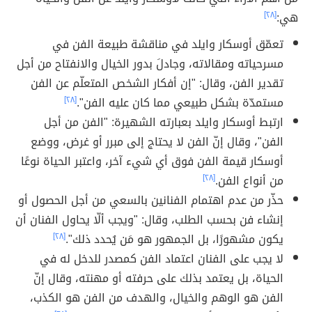
هي:
[٢٨]
تعمّق أوسكار وايلد في مناقشة طبيعة الفن في
مسرحياته ومقالاته، وجادلَ بدور الخيال والانفتاح من أجل
تقدير الفن، وقال: "إن أفكار الشخص المتعلّم عن الفن
مستمدّة بشكل طبيعي مما كان عليه الفن".
[٢٨]
ارتبط أوسكار وايلد بعبارته الشهيرة: "الفن من أجل
الفن"، وقال إنّ الفن لا يحتاج إلى مبرر أو غرض، ووضع
أوسكار قيمة الفن فوق أي شيء آخر، واعتبر الحياة نوعًا
من أنواع الفن.
[٢٨]
حذّر من عدم اهتمام الفنانين بالسعي من أجل الحصول أو
إنشاء فن بحسب الطلب، وقال: "ويجب ألّا يحاول الفنان أن
يكون مشهورًا، بل الجمهور هو مَن يُحدد ذلك".
[٢٨]
لا يجب على الفنان اعتماد الفن كمصدر للدخل له في
الحياة، بل يعتمد بذلك على حرفته أو مهنته، وقال إنّ
الفن هو الوهم والخيال، والهدف من الفن هو الكذب،