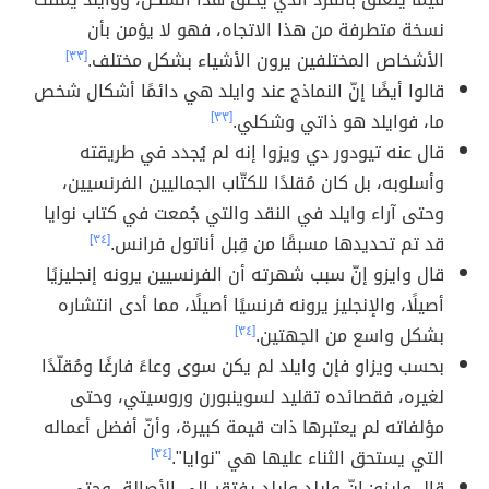
نسخة متطرفة من هذا الاتجاه، فهو لا يؤمن بأن
الأشخاص المختلفين يرون الأشياء بشكل مختلف.
[٣٣]
قالوا أيضًا إنّ النماذج عند وايلد هي دائمًا أشكال شخص
ما، فوايلد هو ذاتي وشكلي.
[٣٣]
قال عنه تيودور دي ويزوا إنه لم يُجدد في طريقته
وأسلوبه، بل كان مُقلدًا للكتّاب الجماليين الفرنسيين،
وحتى آراء وايلد في النقد والتي جُمعت في كتاب نوايا
قد تم تحديدها مسبقًا من قِبل أناتول فرانس.
[٣٤]
قال وايزو إنّ سبب شهرته أن الفرنسيين يرونه إنجليزيًا
أصيلًا، والإنجليز يرونه فرنسيًا أصيلًا، مما أدى انتشاره
بشكل واسع من الجهتين.
[٣٤]
بحسب ويزاو فإن وايلد لم يكن سوى وعاءً فارغًا ومُقلّدًا
لغيره، فقصائده تقليد لسوينبورن وروسيتي، وحتى
مؤلفاته لم يعتبرها ذات قيمة كبيرة، وأنّ أفضل أعماله
التي يستحق الثناء عليها هي "نوايا".
[٣٤]
قال وايزو: إنّ وايلد وايلد يفتقر إلى الأصالة، وحتى