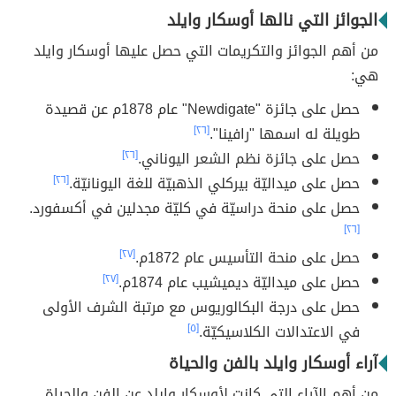
الجوائز التي نالها أوسكار وايلد
من أهم الجوائز والتكريمات التي حصل عليها أوسكار وايلد
هي:
حصل على جائزة "Newdigate" عام 1878م عن قصيدة
طويلة له اسمها "رافينا".
[٢٦]
حصل على جائزة نظم الشعر اليوناني.
[٢٦]
حصل على ميداليّة بيركلي الذهبيّة للغة اليونانيّة.
[٢٦]
حصل على منحة دراسيّة في كليّة مجدلين في أكسفورد.
[٢٦]
حصل على منحة التأسيس عام 1872م.
[٢٧]
حصل على ميداليّة ديميشيب عام 1874م.
[٢٧]
حصل على درجة البكالوريوس مع مرتبة الشرف الأولى
في الاعتدالات الكلاسيكيّة.
[٥]
آراء أوسكار وايلد بالفن والحياة
من أهم الآراء التي كانت لأوسكار وايلد عن الفن والحياة