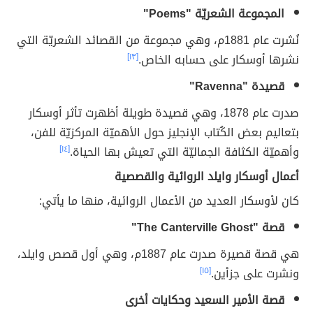
المجموعة الشعريّة "Poems"
نُشرت عام 1881م، وهي مجموعة من القصائد الشعريّة التي
نشرها أوسكار على حسابه الخاص.
[١٣]
قصيدة "Ravenna"
صدرت عام 1878، وهي قصيدة طويلة أظهرت تأثر أوسكار
بتعاليم بعض الكُتاب الإنجليز حول الأهميّة المركزيّة للفن،
وأهميّة الكثافة الجماليّة التي تعيش بها الحياة.
[١٤]
أعمال أوسكار وايلد الروائية والقصصية
كان لأوسكار العديد من الأعمال الروائية، منها ما يأتي:
قصة "The Canterville Ghost"
هي قصة قصيرة صدرت عام 1887م، وهي أول قصص وايلد،
ونشرت على جزأين.
[١٥]
قصة الأمير السعيد وحكايات أخرى