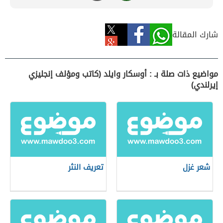
شارك المقالة
مواضيع ذات صلة بـ : أوسكار وايلد (كاتب ومؤلف إنجليزي
إيرلندي)
شعر غزل
تعريف النثر