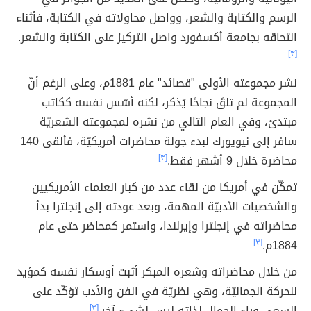
الرسم والكتابة والشعر، وواصل محاولاته في الكتابة، فأثناء
التحاقه بجامعة أكسفورد واصل التركيز على الكتابة والشعر.
[٣]
نشر مجموعته الأولى "قصائد" عام 1881م، وعلى الرغم أنّ
المجموعة لم تلقَ نجاحًا يُذكر، لكنه أسّس نفسه ككاتب
مبتدئ، وفي العام التالي من نشره لمجموعته الشعريّة
سافر إلى نيويورك لبدء جولة محاضرات أمريكيّة، فألقى 140
محاضرة خلال 9 أشهر فقط.
[٣]
تمكّن في أمريكا من لقاء عدد من كبار العلماء الأمريكيين
والشخصيات الأدبيّة المهمة، وبعد عودته إلى إنجلترا بدأ
محاضراته في إنجلترا وإيرلندا، واستمر كمحاضر حتى عام
1884م.
[٣]
من خلال محاضراته وشعره المبكر أثبت أوسكار نفسه كمؤيد
للحركة الجماليّة، وهي نظريّة في الفن والأدب تؤكّد على
السعي وراء الجمال لذاته ليس لشيء آخر.
[٣]