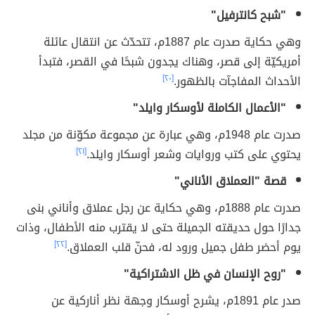
"شبح كانترفيل"
وهي حكاية صدرت عام 1887م، تتحدّث عن انتقال عائلة
أمريكيّة إلى قصر، وهناك يجدون شبحًا في القصر، فتبدأ
الأحداث المفاجآت بالظهور.
[٢٠]
"الأعمال الكاملة لأوسكار وايلد"
صدرت عام 1948م، وهي عبارة عن مجموعة مكوّنة من مجلد
يحتوي على كتب وروايات وشعر أوسكار وايلد.
[٢١]
قصة "العملاق الأناني"
صدرت عام 1888م، وهي حكاية عن رجل عملاق وأناني بنى
جدارًا حول حديقته الجميلة حتى لا يقترب منه الأطفال، وذات
يوم أحضر طفل جميل ورود له، فحنّ قلب العملاق.
[٢٢]
"روح الإنسان في ظل الاشتراكية"
صدر عام 1891م، يشرح أوسكار وجهة نظر أناركية عن