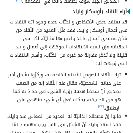
"الصديق الجيد سوف يطعنك دائمًا في المقدمة".
آراء النقاد بأوسكار وايلد
قد يعتقد بعض الأشخاص والكتّاب بعدم وجود أيّة انتقادات
على أعمال أوسكار وايلد، فقد قلّل العديد من النّقاد من
شأن منتقدي أعمال وايلد واعتبروها مثاليّة، لكن في
الحقيقة فإن نسبة الانتقادات الموجّهة إلى أعمال وايلد
قليلة ولا تُذكَر مقارنة مع غيره من الكُتّاب، وأهم الانتقادات
التي وُجهت له:
ترك النّقاد النصوص الأدبيّة الخاصة به، وركزّوا بشكل أكبر
على حياته الشخصيّة، فقال عنه النّقاد إنه من الصعب
تصديق أنّ شخصًا هدفه رؤية الشيء في حد ذاته كما
هو في الحقيقة، يمكنه فعل أي شيء منهجي على
الإطلاق.
[٣٣]
قالوا إنّ مصطلح الذاتيّة له العديد من المعاني عند وايلد،
فقد اعتقد وايلد أنّ الشكل في الفن يجب فهمه دائمًا
فيما يتعلّق بالفرد الذي يخلق هذا الشكل، ووايلد يمتلك