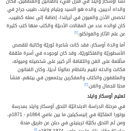
نشأ أوسكار وايلد في منزل مليء بالفنانين والمثقفين، فكان
والداه أديبين، والده هو السيد ويليام وايلد، طبيب جراح في
تخصص الأذن والعيون في أيرلندا، إضافة إلى عمله كطبيب،
كان لوالده عدد من المقالات الأدبيّة والكتب منها كتب كثيرة
عن علم الآثار والفولكلو.
[٢]
أما والدة أوسكار، فقد كانت شاعرة ثوريّة وكاتبة للقصص
الأسطوريّة والفلكلوريّة، وقد كان لوجوده في أسرة مثقفة
مطّلعة على الفن والثقافة أثر كبير على شخصيته وميوله،
فكانت والدته تقيم بانتظام صالونًا أدبيًا، وكان الفنانون
والمثقفون والكتاب والمفكرين يجتمعون في بيتهم، فنشأ
محبًا للجمال والفن.
[٢]
تعليم أوسكار وايلد
في مرحلة الدراسة الابتدائيّة التحق أوسكار وايلد بمدرسة
بوتورا الملكيّة في إنيسكيلين ما بين عامي 1864م - 1871م،
ومن ثم التحق بكليّة ترينيتي في دبلن عن طريق منحة
دراسيّة وكان ذلك ما بين عامي 1874-1878م.
[١]