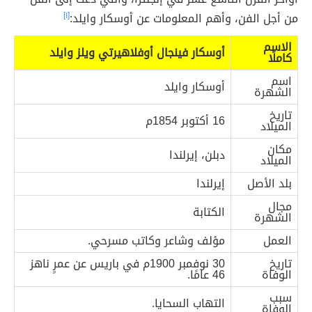
من أجل الفن، وأهم المعلومات عن أوسكار وايلد:
[١]
الاسم
أوسكار فينجال أوفلاهيرتي ويلز وايلد
كاملًا
اسم
أوسكار وايلد
الشهرة
تاريخ
16 أكتوبر 1854م
الميلاد
مكان
دبلن، إيرلندا
الميلاد
بلد الأصل
إيرلندا
مجال
الكتابة
الشهرة
العمل
مؤلف وشاعر وكاتب مسرحي.
تاريخ
30 نوفمبر 1900م في باريس عن عمرٍ ناهز
الوفاة
46 عامًا.
سبب
التهاب السحايا.
الوفاة