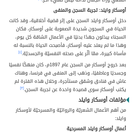
أوسكار وايلد: تجربة السجن والمنفى
دخل أوسكار وايلد السجن على إثر قضية أخلاقية، وقد كانت
الحياة في السجون شديدة الصعوبة على أوسكار، فكان
السجناء يبذلون جهدًا بدنيًا في الأعمال الشاقة كل يوم،
وهذا ما لم يعتد عليه أوسكار، فأصبحت الحياة بالنسبة له
مأساة كبيرة، ممّا أثّر على صحته النفسيّة والجسديّة.
[٤]
بعد خروج أوسكار من السجن عام 1897م، كان منهكًا نفسيًا
وجسديًا وعاطفيًا، وذهب إلى المنفى في فرنسا، وهناك
عاش في فنادق وشقق مستأجرة، وخلال هذه الفترة لم
يكتب أوسكار سوى قصيدة واحدة عن تجربة السجن.
[٣]
مؤلفات أوسكار وايلد
من أهم الأعمال الشعريّة والروائيّة والمسرحيّة لأوسكار
وايلد:
أعمال أوسكار وايلد المسرحية