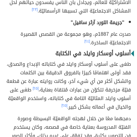
الاشتراكيّة للعالم، ويجادل بأن الناس يفسدون حياتهم لحل
المشاكل الاجتماعيّة التي تسببها الرأسماليّة.
[٢٣]
"جريمة اللورد آرثر سافيل"
صدرت عام 1887م، وهو مجموعة من القصص القصيرة
الاجتماعيّة الساخرة.
[٢٤]
أسلوب أوسكار وايلد في الكتابة
طغى على أسلوب أوسكار وايلد في كتاباته الإبداع والصدق،
فقد أولى اهتمامًا كبيرًا بالفروق الدقيقة بين الكلمات
والشكل أكثر من أي شيء آخر، وكانت روايته عبارة عن قطعة
فنيّة مزخرفة تتكوّن من عبارات مُنتقاة بعناية،
[٢٥]
طغى على
أسلوب وايلد المثاليّة التامة في كتاباته، واستخدم الواقعيّة
والخيال في أعماله بشكل كبير.
[٢٥]
دمجهما معًا من خلال لهجته الواقعيّة البسيطة وصورة
الفنيّة المدروسة بعناية خاصة في قصصه، وكان يستخدم
فن التصوير بكثرة، وقد تفوّق على غيره بذلك، وأكثر الصور