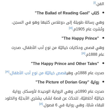
الفن.
[١]
كتاب "The Ballad of Reading Gaol"
وهي رسالة طويلة إلى دوغلاس كتبها وهو في السجن،
ونُشرت عام 1905م.
[١٨]
"The Happy Prince"
وهي قصص وحكايات خياليّة من نوع أدب الأطفال، صدرت
عام 1888م.
[١٨]
"The Happy Prince and Other Tales"
صدرت عام 1888م، وهي
قصص خياليّة من نوع أدب الأطفال
.
[١٩]
رواية "The Picture of Dorian Gray"
صدرت عام 1890م، وهي الرواية الوحيدة لأوسكار، رواية
خياليّة أخلاقيّة، تتحدّث عن قصة لشاب يشتري الأبديّة والخلود
للبقاء شابًا، وهي رواية في 6 فصول.
[١٨]