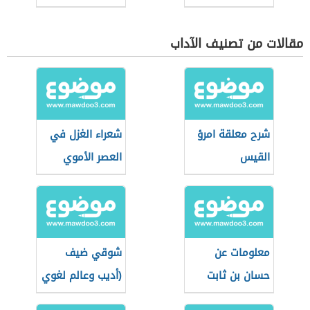
مقالات من تصنيف الآداب
شرح معلقة امرؤ
شعراء الغزل في
القيس
العصر الأموي
معلومات عن
شوقي ضيف
حسان بن ثابت
(أديب وعالم لغوي
مصري)