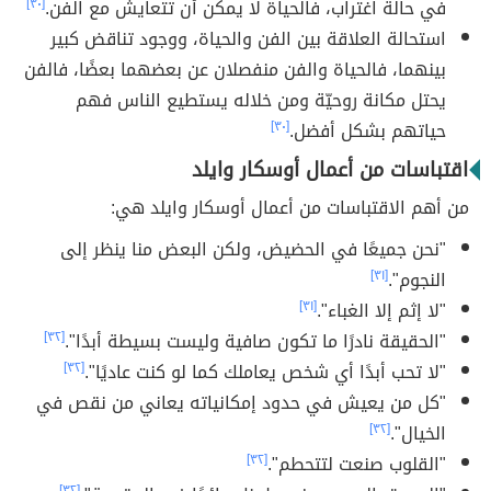
في حالة اغتراب، فالحياة لا يمكن أن تتعايش مع الفن.
[٣٠]
استحالة العلاقة بين الفن والحياة، ووجود تناقض كبير
بينهما، فالحياة والفن منفصلان عن بعضهما بعضًا، فالفن
يحتل مكانة روحيّة ومن خلاله يستطيع الناس فهم
حياتهم بشكل أفضل.
[٣٠]
اقتباسات من أعمال أوسكار وايلد
من أهم الاقتباسات من أعمال أوسكار وايلد هي:
"نحن جميعًا في الحضيض، ولكن البعض منا ينظر إلى
النجوم".
[٣١]
"لا إثم إلا الغباء".
[٣١]
"الحقيقة نادرًا ما تكون صافية وليست بسيطة أبدًا".
[٣٢]
"لا تحب أبدًا أي شخص يعاملك كما لو كنت عاديًا".
[٣٢]
"كل من يعيش في حدود إمكانياته يعاني من نقص في
الخيال".
[٣٢]
"القلوب صنعت لتتحطم".
[٣٢]
[٣٢]