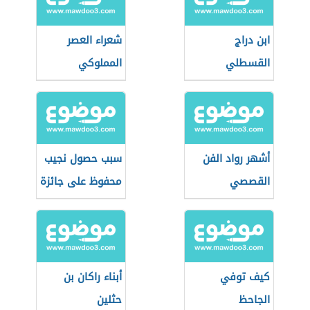
ابن دراج
شعراء العصر
القسطلي
المملوكي
أشهر رواد الفن
سبب حصول نجيب
القصصي
محفوظ على جائزة
نوبل
كيف توفي
أبناء راكان بن
الجاحظ
حثلين