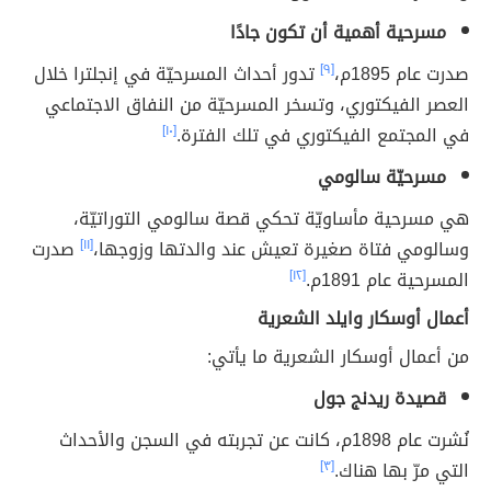
مسرحية أهمية أن تكون جادًا
صدرت عام 1895م،
[٩]
تدور أحداث المسرحيّة في إنجلترا خلال
العصر الفيكتوري، وتسخر المسرحيّة من النفاق الاجتماعي
في المجتمع الفيكتوري في تلك الفترة.
[١٠]
مسرحيّة سالومي
هي مسرحية مأساويّة تحكي قصة سالومي التوراتيّة،
وسالومي فتاة صغيرة تعيش عند والدتها وزوجها،
[١١]
صدرت
المسرحية عام 1891م.
[١٢]
أعمال أوسكار وايلد الشعرية
من أعمال أوسكار الشعرية ما يأتي:
قصيدة ريدنج جول
نُشرت عام 1898م، كانت عن تجربته في السجن والأحداث
التي مرّ بها هناك.
[٣]