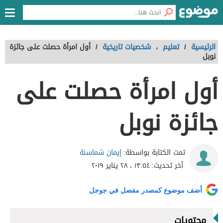
الرئيسية
/
تعليم
،
شخصيات تاريخية
/
أول امرأة حصلت على جائزة
نوبل
أول امرأة حصلت على
جائزة نوبل
إيمان شماسنة
تمت الكتابة بواسطة:
آخر تحديث:
١٣:٥٤ ، ٢٨ يناير ٢٠١٩
أضف موضوع كمصدر مفضل في جوجل
محتويات