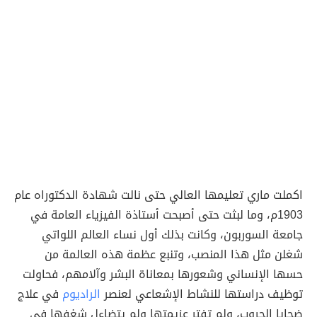
اكملت ماري تعليمها العالي حتى نالت شهادة الدكتوراه عام
1903م، وما لبثت حتى أصبحت أستاذة الفيزياء العامة في
جامعة السوربون، وكانت بذلك أول نساء العالم اللواتي
شغلن مثل هذا المنصب، وتنبع عظمة هذه العالمة من
حسها الإنساني وشعورها بمعاناة البشر وآلامهم، فحاولت
توظيف دراستها للنشاط الإشعاعي لعنصر
الراديوم
في علاج
ضحايا الحروب، ولم تفتر عزيمتها ولم يتضاءل شغفها في