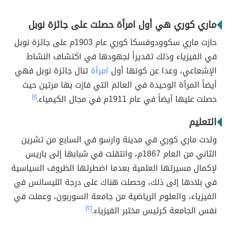
ماري كوري هي أول امرأة حصلت على جائزة نوبل
حازت ماري سكوودوفسكا كوري عام 1903م على جائزة نوبل
في الفيزياء وذلك تقديراً لجهودها في اكتشاف النشاط
الإشعاعي، وعدا عن كونها أول
امرأة
تنال جائزة نوبل فهي
أيضاً المرأة الوحيدة في العالم التي فازت بها مرتين حيث
حصلت عليها أيضاً في عام 1911م في مجال الكيمياء.
[١]
التعليم
ولدت ماري كوري في مدينة وارسو في السابع من تشرين
الثاني من العام 1867م، وانتقلت في شبابها إلى باريس
لإكمال مسيرتها العلمية بعدما اضطرتها الظروف السياسية
في بلادها إلى ذلك، وحصلت هناك على درجة الليسانس في
الفيزياء، والعلوم الرياضية من جامعة السوربون، وعملت في
نفس الجامعة كرئيس مختبر الفيزياء.
[٢]