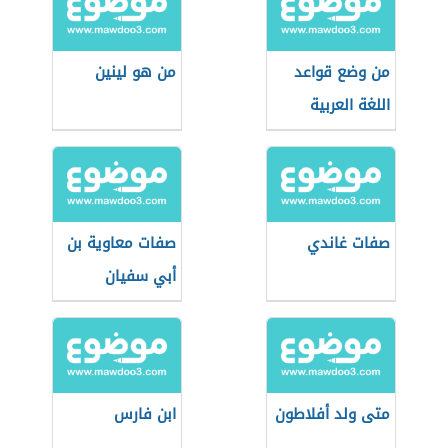
من وضع قواعد
من هو لينين
اللغة العربية
صفات غاندي
صفات معاوية بن
أبي سفيان
متى ولد أفلاطون
ابن فارس