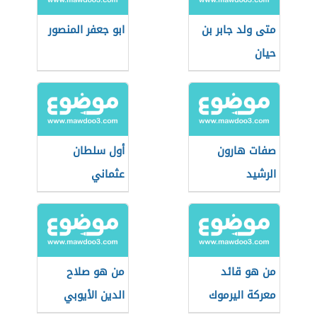
متى ولد جابر بن
ابو جعفر المنصور
حيان
صفات هارون
أول سلطان
الرشيد
عثماني
من هو قائد
من هو صلاح
معركة اليرموك
الدين الأيوبي