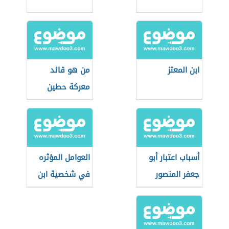
ابن المعتز
من هو قائد
معركة حطين
أسباب اعتبار أبو
العوامل المؤثره
جعفر المنصور
في شخصية ابن
المؤسس
الرومي
الحقيقي للدولة
العباسية