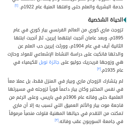
خدمة البشرية والعلم حتى وافتها المنية عام 1922م.
[٢]
الحياة الشخصية
تزوجت ماري كوري من العالم الفرنسي بيار كوري في عام
1895م، وبعد عامان أنجبت ابنتهما إيرين، ثمّ أنجبت ابنتها
الثانية أيف في عام 1904م، وورثت إيرين حب العلم عن
والدتها فانكبت على دراسة النشاط الإشعاعي للمواد وحازت
هي وزوجها فريدريك جوليو على
جائزة نوبل
للكيمياء في
عام 1935م.
[٣]
لم يتشارك الزوجان ماري وبيار في المنزل فقط، بل عملا معاً
في نفس المختبر وكان بيار داعماً قوياً لزوجته في مسيرتها
العلمية حتى وفاته عام 1906م في باريس، وعلى الرغم من
فاجعة موت بيار والألم العميق التي تسبب به إلا أن ماري
تمكنت من التقدم في حياتها المهنية فتولت منصباً مرموقاً
في جامعة السوربون عقب وفاته.
[٣]