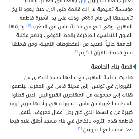
تعتبر جامعة القرويين
أول
جامعة في العالم، وأقدم
مؤسسة تعليمية لا زالت قائمة حتى الآن، حيث يعود تاريخ
تأسيسها إلى عام 859م، وذلك على يد الأميرة فاطمة
الفهري، وهي تقع في مدينة فاس في المغرب،
[١]
[٢]
وتزيّنها
الفنون الأندلسية المزخرفة بالخط الكوفي، وتضم مكتبة
الجامعة حالياً العديد من المخطوطات الثمينة، ومن ضمنها
نسخ قديمة للقرآن الكريم.
[٣]
قصة بناء الجامعة
هاجرت فاطمة الفهري مع والدها محمد الفهري من
القيروان في تونس، إلى مدينة فاس في المغرب، لينضموا
هناك إلى مجموعة من المهاجرين القيروانيين الذين قطنوا
المنطقة الغربية من فاس، ثم ورثت هي وأختها مريم ثروة
كبيرة عن والدهما الذي كان رجل أعمال معروف، لتُنفق
فاطمة هذه الثروة بالكامل في بناء مسجد أُطلق عليه فيما
بعد اسم جامع القرويين.
[٢]