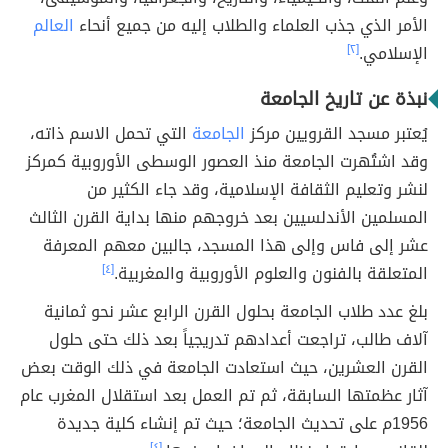
الأمر الذي جذب العلماء والطلاب إليه من جميع أنحاء
العالم
الإسلامي.
[٢]
نبذة عن تاريخ الجامعة
يُعتبر مسجد القرويين مركز
الجامعة
التي تحمل الاسم ذاته،
وقد اشتُهرت الجامعة منذ العصور الوسطى الأوروبية كمركز
لنشر وتعليم الثقافة الإسلامية، وقد جاء الكثير من
المسلمين الأندلسيين بعد خروجهم منها بداية القرن الثالث
عشر إلى فاس وإلى هذا المسجد، جالبين معهم المعرفة
المتعلقة بالفنون والعلوم الأوروبية والمغربية.
[٤]
بلغ عدد طلاب الجامعة بحلول القرن الرابع عشر نحو ثمانية
آلاف طالب، تراجعت أعدادهم تدريجياً بعد ذلك حتى حلول
القرن العشرين، حيث استعادت الجامعة في ذلك الوقت بعض
آثار عظمتها السابقة، ثم تم العمل بعد استقلال المغرب عام
1956م على تحديث الجامعة؛ حيث تم إنشاء كلية جديدة
[٤]