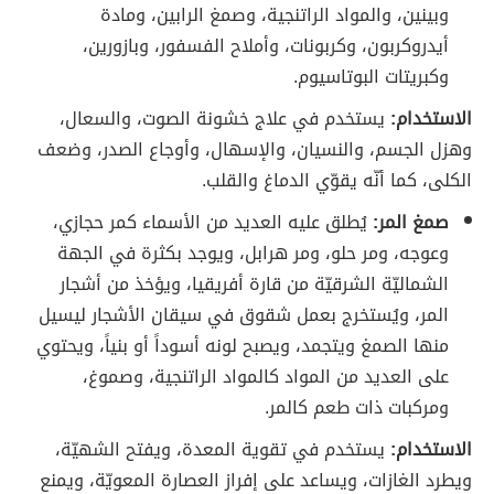
وبينين، والمواد الراتنجية، وصمغ الرابين، ومادة
أيدروكربون، وكربونات، وأملاح الفسفور، وبازورين،
وكبريتات البوتاسيوم.
الاستخدام:
يستخدم في علاج خشونة الصوت، والسعال،
وهزل الجسم، والنسيان، والإسهال، وأوجاع الصدر، وضعف
الكلى، كما أنّه يقوّي الدماغ والقلب.
صمغ المر:
يُطلق عليه العديد من الأسماء كمر حجازي،
وعوجه، ومر حلو، ومر هرابل، ويوجد بكثرة في الجهة
الشماليّة الشرقيّة من قارة أفريقيا، ويؤخذ من أشجار
المر، ويُستخرج بعمل شقوق في سيقان الأشجار ليسيل
منها الصمغ ويتجمد، ويصبح لونه أسوداً أو بنياً، ويحتوي
على العديد من المواد كالمواد الراتنجية، وصموغ،
ومركبات ذات طعم كالمر.
الاستخدام:
يستخدم في تقوية المعدة، ويفتح الشهيّة،
ويطرد الغازات، ويساعد على إفراز العصارة المعويّة، ويمنع