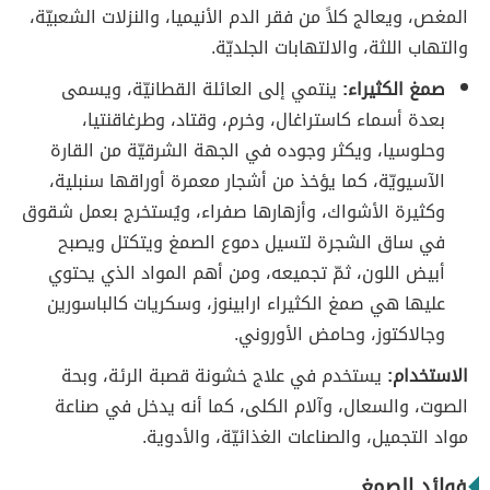
المغص، ويعالج كلاً من فقر الدم الأنيميا، والنزلات الشعبيّة،
والتهاب اللثة، والالتهابات الجلديّة.
صمغ الكثيراء:
ينتمي إلى العائلة القطانيّة، ويسمى
بعدة أسماء كاستراغال، وخرم، وقتاد، وطرغاقنتيا،
وحلوسيا، ويكثر وجوده في الجهة الشرقيّة من القارة
الآسيويّة، كما يؤخذ من أشجار معمرة أوراقها سنبلية،
وكثيرة الأشواك، وأزهارها صفراء، ويُستخرج بعمل شقوق
في ساق الشجرة لتسيل دموع الصمغ ويتكتل ويصبح
أبيض اللون، ثمّ تجميعه، ومن أهم المواد الذي يحتوي
عليها هي صمغ الكثيراء ارابينوز، وسكريات كالباسورين
وجالاكتوز، وحامض الأوروني.
الاستخدام:
يستخدم في علاج خشونة قصبة الرئة، وبحة
الصوت، والسعال، وآلام الكلى، كما أنه يدخل في صناعة
مواد التجميل، والصناعات الغذائيّة، والأدوية.
فوائد الصمغ