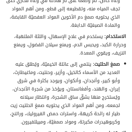
وعاء خاص، ثمّ وضعه على نار هادئة في وعاء فخاري حتى
تجف المياه منه، وتقطيعه إلى قطع، ومن أهم المواد
الذي يحتويه صمغ دم الأخوين المواد العفصيّة القابضة،
والمادة الصبغيّة الدابغة.
الاستخدام:
يستخدم في علاج الإسهال، واللثة الملتهبة،
وحرارة الكبد، ويحبس الدم، ويمنع سيلان الفضول، ويمنع
النزيف، ويقوي المعدة.
صمغ الحلتيت:
ينتمي إلى عائلة الخيميّة، ويُطلق عليه
العديد من الأسماء كالخيل، وأزير، وحنتيت، وماغيطارث،
وأبو كبير، وأنجدان، وأنكوان، ويوجد بكثرة في شرق
إيران، والهند، وأفغانستان، ويؤخذ من شجرة الأنجدان،
ويُستخرج منها بشقّ ساق الشجرة، وانتظار سيلانه
لجمعه، ومن أهم المواد الذي يحتويه صمغ الحلتيت زيت
طيار له رائحة كريهة، واسترات حمض الفيروليك، وراتنج،
وكربوهيدرات مكبرتة، ومواد صمغيّة، ومبيللفيرون.