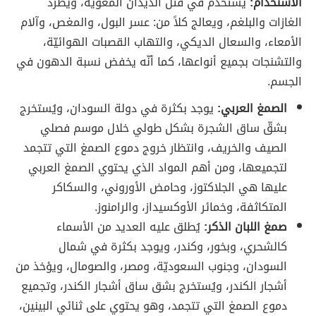
الاستخدام:
يستخدم في قتل الديدان المعوية، ويطرد
الغازات والبلغم، ويعالج كلاً من: عسر البول، والمغص، وآلام
الأمعاء، والسعال الديكي، والتهاب القصبات الهوائيّة،
والتشنجات بجميع أنواعها، كما أنّه يخفض نسبة الدهون في
الجسم.
الصمغ العربي:
يوجد بكثرة في دولة السودان، ويُستخرج
بشقّ ساق الشجرة بشكل طولي خلال موسم فصلي
الصيف والخريف، وانتظار خروج دموع الصمغ التي تتجمد
لتجميعها، ومن أهم المواد الذي يحتوي الصمغ العربي
عليها هي الجلاكتوز، وحامض الأوروني، والسكاكر
المتكاثفة، وخمائر الأوكسيداز، والرامنوز.
صمغ اللبان الذكر:
يُطلق عليه العديد من الأسماء
كالشحري، وبخور، وكندر، ويوجد بكثرة في شمال
السودان، وجنوب السعوديّة، ومصر، والصومال، ويؤخذ من
أشجار الكندر، ويُستخرج بشق ساق أشجار الكندر، وتجميع
دموع الصمغ التي تتجمد، وهو يحتوي على ثنائي البينين،