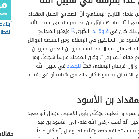
 عدا بفرسه في سبيل الله
 علماء التاريخ الإسلاميّ أنّ الصحابيّ الجليل المقداد
ضي الله عنه- هو أوّل من عدا بفرسه في سبيل الله،
أبناء 
ّ ذلك كان في
غزوة بدر
الكُبرى،
[١]
ويُعتبر الصحابيّ
الخطا
لأسود من السابقين في الإسلام ومن السبعة الأوائل
 ذلك، قال عنه [[بماذا لقب عمرو بن العاص|عمرو بن
م مقام ألف رجلٍ"، وكان المقداد فارساً شجاعاً، ومن
وأوّل فرسان الإسلام، مُحبّاً
للجهاد
في سبيل الله
 الالتحاق به سواءً كان ذلك في شبابه أو في شيبه.
قداد بن الأسود
َمرو بن ثعلبة، ويُكنّى بأبي الأسود، ويُقال أبو مَعبد
حين إنّه نُسب -رضي الله عنه- إلى الأسود بن عبد
بسبب تحالفه معه وتبنّيه له، وقيل إنّه كان عبداً
مقالا