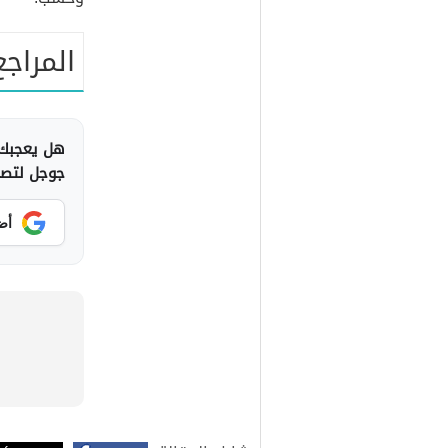
المراجع
هل يعجبك 
جوجل لتصلك
أض