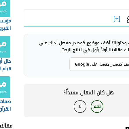
مؤسس
القيرو
محتوانا؟ أضف موضوع كمصدر مفضل لديك على
 مقالاتنا أولاً بأول في نتائج البحث.
حال أب
ف كمصدر مفضل على Google
قيام ا
رمضان
هل كان المقال مفيداً؟
صفات 
نعم
لا
القرآن
مقالا