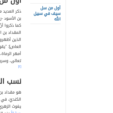
أول من
أول من سل
ذكر العديد من
سيف في سبيل
بن الأسود -ر
الله
كما ذكروا أن
المقداد بن ا
الذين أظهروا
العاص]: "يقو
أمهر الرماة، 
تعالى، وسريع
[٢]
نسب الم
هو مقداد بن ع
الكنديّ، في 
يغوث الزهريّ 