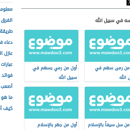
معلوما
الفرق 
سه في سبيل الله
طريقة 
دعاء ف
عازل ا
عبارات
 من رمى سهم في
أول من رمي بسهم في
فوائد 
 الله
سبيل الله
أصعب ل
ما هو تح
كيف أف
من سل سيفاً بالإسلام
أول من جهر بالإسلام