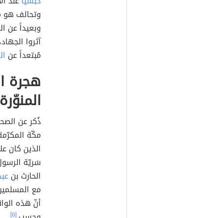
حبشيّاً
عند الأ
وتحالف هو مع 
وبعيداً عن ا
آثروا الجهاد،
مُبتعداً عن
ال
هجرة ال
المنوّرة
ذُكر عن الصحا
مكّة المكرّم
الذين كان ع
سَريّة الرسول
الحارث بن
عبد
مع المسلمين 
أنّ هذه الوا
وحسب.
[٥]