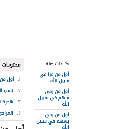
ذات صلة
محتويات
أول من غزا في
١
أول من 
سبيل الله
٢
نسب ال
أول من رمى
سهم في سبيل
٣
هجرة ال
الله
٤
المراجع
أول من رمي
بسهم في سبيل
الله