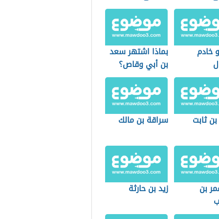
 خادم
بماذا اشتهر سعد
ل
بن أبي وقاص؟
بن ثابت
سراقة بن مالك
مر بن
زيد بن حارثة
ب