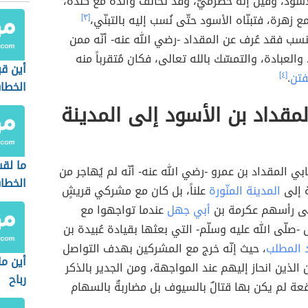
سود، وقيل إنّه حضرميٌّ، وقد تحالف والده مع كندة،
زهرة، فتبنّاه الأسود حتّى نُسب إليه بالتبنّي،
[٣]
لنسب فقد عُرف عن المقداد -رضي الله عنه- أنّه ممن
 والعبادة، والتمسّك بالله تعالى، فكان مُتقرباً منه
أين قب
فتن
.
[٤]
الخطا
مقداد بن الأسود إلى المدينة
ما لقب
بي المقداد بن عمرو -رضي الله عنه- أنّه لم يُهاجر من
الخطا
ة إلى
المدينة المنّورة
علناً، بل كان مع مشركي قريشٍ
لى رأسهم عكرمة بن
أبي جهل
عندما تواجهوا مع
 -صلّى الله عليه وسلّم- التي بعثها بقيادة عُبيدة بن
 المطلب
، حيث إنّه خرج مع المشركين بهدف التواصل
أين ما
الذين انحاز إليهم عند المواجهة، ومن الجدير بالذكر
رباح
قعة لم يكن بها قتالٌ بالسيوف بل مضاربةٌ بالسهام