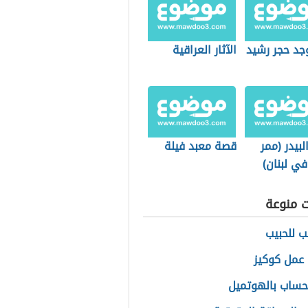
جد حجر رشيد
الآثار العراقية
بيدر (ممر
قصة معبد فيلة
ي لبنان)
ت منوعة
ب للحبيب
عمل كوكيز
حساب بالهوتميل