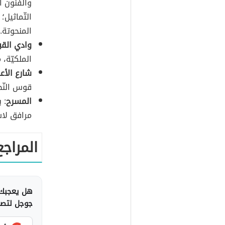
والفنون 
التّماثيل؛ 
المنحوتة.
وادي القب
الملكيّة، 
شارع الأع
قوس النّص
المسرح
: 
مرافق لاس
المراجع
هل يعجبك 
جوجل لتصلك