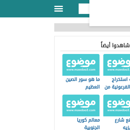
 شاهدوا أيضاً
 استخراج
ما هو سور الصين
 الفرعونية من
العظيم
الأرض
قع شارع
معالم كوريا
زيه
الجنوبية