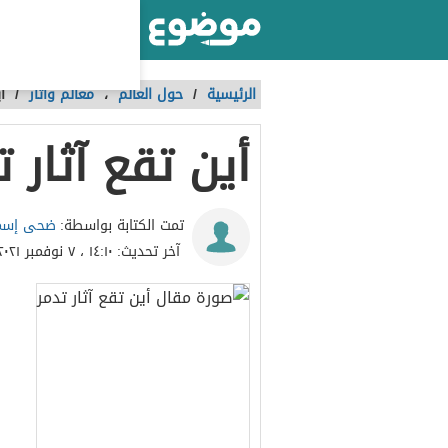
أكبر موقع عربي بالعالم
الرئيسية
/
حول العالم
،
معالم وآثار
/
أ
أين تقع آثار ت
ضحى إسم
تمت الكتابة بواسطة:
آخر تحديث:
١٤:١٠ ، ٧ نوفمبر ٢٠٢١