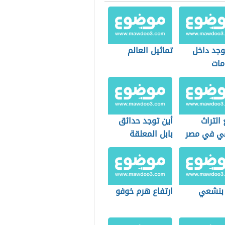
وجد داخل
تماثيل العالم
مات
التراث
أين توجد حدائق
مي في مصر
بابل المعلقة
 بنشعي
ارتفاع هرم خوفو