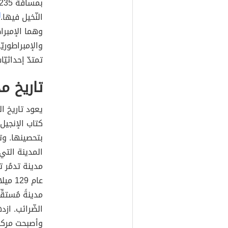
بمسافة 235كم.
النّخيل فيها.
]
وهما الإمبراط
والإمبراطوريّ
تمتدّ إحداثيّات المدينة بين ″5
تاريخ م
يعود تاريخ ا
كتاب الإنجيل،
بتحصينها. و
المدينة التي
مدينة تدمُر 
عام 9
مدينةً مُستقِ
الضّرائب. ازد
وأصبحت مركزاً