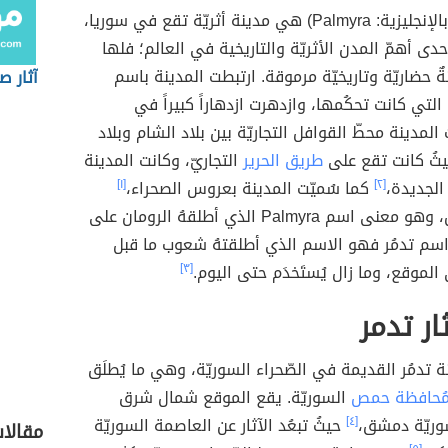
(بالإنجليزية: Palmyra) هي مدينة أثريّة تقع في سوريا،
إحدى أهمّ المدن الأثريّة والتاريخية في العالم؛ فلها
ٌ حضاريّة وتاريخيّة مرموقة. ارتبطت المدينة باسم
آثار ص
 التي كانت تحكُمها، وازدهرت ازدهاراً كبيراً في
لمدينة محطّ القوافل التجاريّة بين بلاد الشام وبلاد
ثُ كانت تقع على
طريق الحرير
التجاريّ، وكانت المدينة
 الجديدة،
[٢]
كما سُميّت المدينة بعروس الصحراء،
[١]
وواحة النّخيل، وهو معنى اسم Palmyra الذي أطلقهُ الرومان على
ا اسم تدمُر فهو الاسم الذي أطلقتهُ شعوب ما قبل
لموقع، وما زال يُستَخدَم حتى اليوم.
[٣]
ار تدمر
ة تدمُر القديمة في الصّحراء السوريّة، وهي ما يُطلَق
ُحافظة حمص
السوريّة. يقع الموقع شمال شرق
وريّة دمشق،
[٤]
حيثُ تبعُد الآثار عن العاصمة السوريّة
مقالا