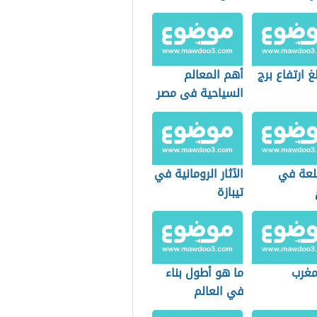
غ ارتفاع برج
أهم المعالم
السياحية فى مصر
قلعة في
الآثار الرومانية في
تيبازة
لمغرب
ما هو أطول بناء
في العالم