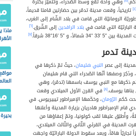
[٥]
وهي واحة تقع وسط الصّحراء، وتتميّز بكثرة
[٤
تاريخياً، وقعت مدينة تدمُر بين حضارتين قامتا قديماً،
وريّة الرومانيّة التي قامت في بلاد الشّام إلى الغرب،
ة البارثيّة التي قامت في
بلاد الرافدين
إلى الشّرق.
[٦]
ماذا ي
 ′33 °34 شمالاً، و ″5 ′16°38 شرقاً.
[٧]
الأهرا
دينة تدمر
لمدينة إلى عصر
النبي سُليمان
، حيثُ تمّ ذكرها في
مواقع 
 وذَكِرَ وصفها أنّها الصّحراء التي قام سُليمان
العال
تم ذكرها مع النبي يوسف باسمها (تدمُر)، وهي
 بناها يوسف.
[٨]
في القرن الأول الميلادي وقعت
تحت حُكم
الرّومان
، وحَكَمها الإمبراطور تيبيريوس. في
12 ميلادي قام الإمبراطور هادريان بزيارة المدينة وأعلنها
بحيرة
ّلةً، وأُطلِق عليها لقب كولونيا، وتمّ إعفاؤها من
هرت المدينة في القرنَي الثّاني والثّالث الميلادي،
 تجاريّاً هامّاً، وبعد سقوط الدولة الباراثيّة واجهت