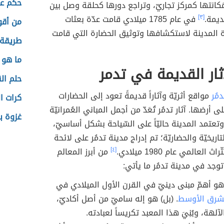
حكم عن
َكانتها كمركز تجاريّ، وتراجع دورها كحلقة وصل بين
ديمة.
[٣]
في عام 1785 ميلادي قامت عدّة بعثات
من أقو
ارة المدينة لاستكشافها وتوثيق الحضارة التي قامت
طريقة 
ما هو 
ثار القديمة في تدمر
حلم ال
دمُر
مواقع أثريّة وآثاراً قديمةً تعود إلى الحضارات
كرات ا
 أرضها. آثار تدمُر تُعَدّ من أجمل المباني العُمرانيّة
غزوة ب
عتمد المدينة حاليّاً على السّياحة بشكل أساسيّ،
تاريخيّة والحضاريّة؛ تم إدراج مدينة تدمُر على لائحة
 العالمي عام 1980 ميلادي.
[٤]
من أبرز المعالم
 توجد في مدينة تدمُر ما يأتي:
شرق الأوسط
. (بل) هو إله ساميّ من أصل أكاديّ،
آلهة، وبُنِيَ هذا المعبد تكريساً لعبادته.