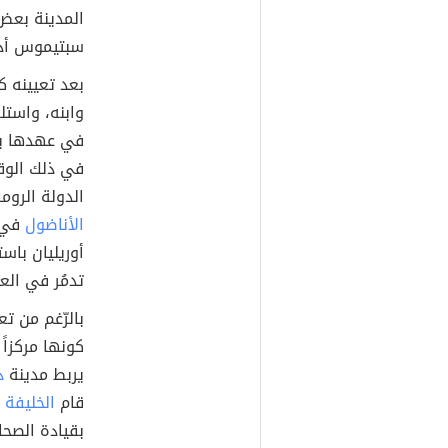
المدينة بعض 
سبتيموس أذين
بعد تعيينه ك
وابنه، واستل
في عهدها بشكل
في ذلك الوقت
الدولة الروم
الأناضول
تدمُر في العا
بالرّغم من تع
كونها مركزاً
يربط مدينة
د
قام
الخليفة أ
بقيادة الصحا