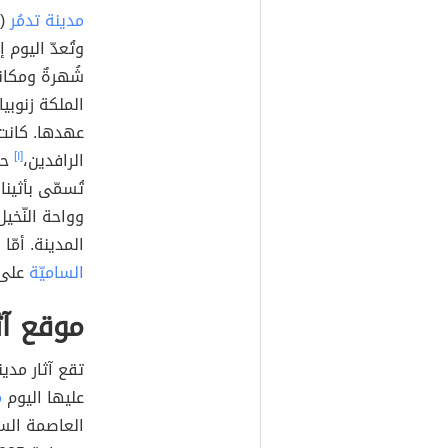
مدينة تدمُر
وتُعدّ اليوم 
شُهرةٌ ومكانة
الملكة زنوبيا
عهدها. كانت ا
الرافدين،
[١]
حي
تُسمّى بأثينا
المدينة. أمّ
الساميّة
على ا
موقع آث
تقع آثار مدين
عليها اليوم
م
العاصمة الس