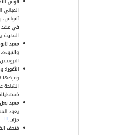
قوس النص
المباني ال
أقواس، وه
في عهد ا
المدينة بين عاميّ
معبد نابو
:
والنبوءة. 
البروبيلين. يبلُغ ط
الأغورا
السّاحة ع
مُستطيلة ا
معبد بعل
يعود المعب
مرّات.
[١١]
مَتحف الف