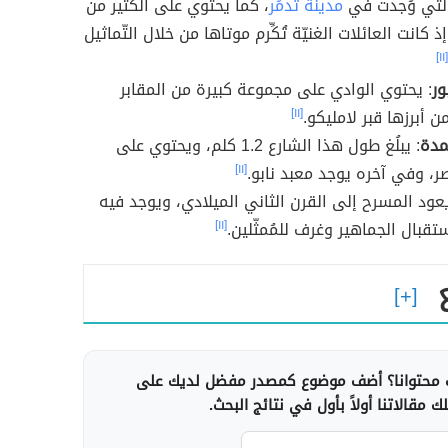
التي وُجدت في
مدينة تدمُر
، كما يحتوي على الكثير من
إذ كانت العائلات الغنيّة تُكِّرم موتاها من خلال التّماثيل
[١١]
ور
: يحتوي الوادي على مجموعة كبيرة من المقابر
من أبرزها قبر لامليكو.
[١١]
مدة
: يبلُغ طول هذا الشارع 1.2 كلم، ويحتوي على
ر، وفي آخره يوجد معبد نابو.
[١١]
يعود المسرح إلى القرن الثاني الميلادي، ويوجد فيه
تقبال الجماهير وغرف للمُمثّلين.
[١١]
محتوانا؟ أضف موضوع كمصدر مفضل لديك على
 مقالاتنا أولاً بأول في نتائج البحث.