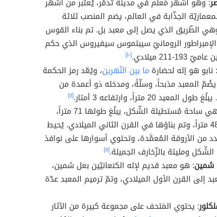
ر
: وهو أشهر مَعلم في مدينة تدمُر، يُعتبر من أشهر
معماريّة الجذّابة في العالم، يضم المنصب ثلاثة
ي الطّريق الذي يصل إلى معبد بل. تم بناء القوس
لإمبراطور الرومانيّ سيبتموس سيفيروس الذي حكم
 193-211 ميلادي.
[١٠]
 نابو هو إله لحضارة
ما بين النّهرين
، ويُعّد رمز الحكمة
يضُمّ المعبد مذبحاً، وسلّةً، ومدخله ذو أعمدة من
ول المعبد 20 متراً، وارتفاعه 3 أمتار.
[١١]
: وهي ساحة مُستطيلة الشّكل، يبلُغ طولها 71 متراً،
وعرضها 48 متراً، وتم بناؤها في القرن الثاني الميلادي. يُحيط
دد من الأروقة المُعمَّدة، وتحتوي أسوارها على نوافذ
لشّكل ومليئة بالزّخارف الجميلة.
[١١]
 شمين
: هو معبد قديم لإله الكنعانيّين بعل شمين،
د إلى القرن الأول الميلادي، وتمّ ترميم المعبد عدّة
لكلور
: يحتوي المَتحف على مجموعة كبيرة من الآثار