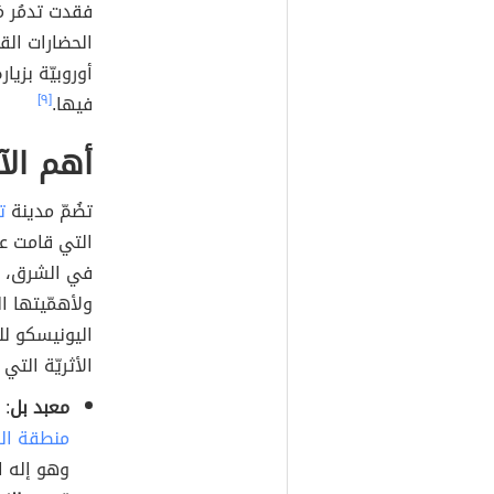
فقدت تدمُر م
الحضارات الق
أوروبيّة بزي
فيها.
[٩]
أهم الآ
تضُمّ مدينة
ت
التي قامت على
في الشرق، وت
ولأهمّيتها ال
اليونيسكو للتّراث
الأثريّة التي
معبد بل
منطقة ال
وهو إله ال