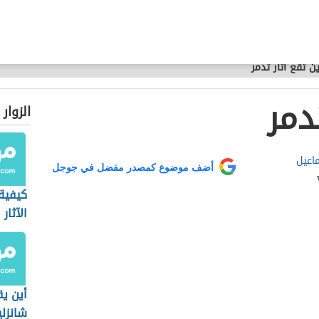
ين تقع آثار تدمر
دمر
الزوار
اعيل
أضف موضوع كمصدر مفضل في جوجل
كيفية
الآثار
باطن 
أين ي
شانزلي