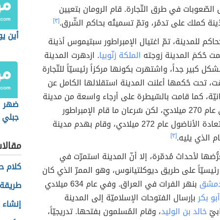
الصّعوبات في طرق التّجارة. قام الرومان بتعيين
ة كملك على تدمُر، وتمّ تسميتُه بحاكم الشّرق.
[٣]
أين يو
حاكم للمدينة، تمّ اغتيال الإمبراطور سبتيموس أذينة
مت حُكمَ المدينة زوجته
الملكة زنّوبيا
. ازدهرت المدينة
 كبير جداً، واشتهرت بكونها مركزاً رئيسيّاً للتّجارة
، تحت حُكمها أعلنت المدينة استقلالها الكامل عن
انيّة، كما قامت بالسّيطرة على أرجاء واسعة من مدينة
ضهر ال
في عام 270 ميلاديّ، لكن سُرعان ما قام الإمبراطور
جبلي ف
أوريليان باستعادة الأناضول عام 272 ميلادي، وقام بهدم مدينة
م الذي يليه.
[٣]
مقالا
رُّضها لأحداث مُدمّرة، إلا أنّ المدينة استمرّت في
كلام ح
 رئيسيّاً على طريق ديوكلتيانوس، وهو الممرّ الذي كان
مشق
بنهر الفرات في العراق. وفي عام 634 ميلادي
طريقة 
بو بكر
بإرسال الفتوحات الإسلاميّة إلى المدينة
إنشاء 
بيّ
خالد بن الوليد
، وقام المُسلمون بفتحها. تدريجيّاً،