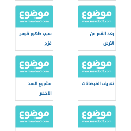
بعد القمر عن
سبب ظهور قوس
الأرض
قزح
تعريف الفيضانات
مشروع السد
الأخضر