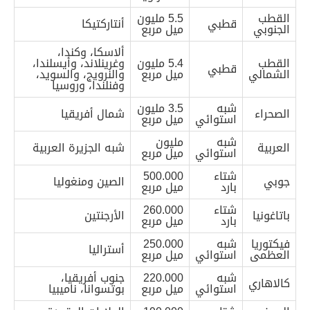
القطب
5.5 مليون
قطبي
أنتاركتيكا
الجنوبي
ميل مربع
ألاسكا، وكندا،
القطب
5.4 مليون
وغرينلاند، وأيسلندا،
قطبي
الشمالي
ميل مربع
والنرويج، والسويد،
وفنلندا، وروسيا
شبه
3.5 مليون
الصحراء
شمال أفريقيا
استوائي
ميل مربع
شبه
مليون
العربية
شبه الجزيرة العربية
استوائي
ميل مربع
شتاء
500.000
جوبي
الصين ومنغوليا
بارد
ميل مربع
شتاء
260.000
باتاغونيا
الأرجنتين
بارد
ميل مربع
فيكتوريا
شبه
250.000
أستراليا
العظمى
استوائي
ميل مربع
شبه
220.000
جنوب أفريقيا،
كالاهاري
استوائي
ميل مربع
بوتسوانا، ناميبيا