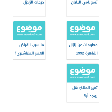
تسونامي اليابان
درجات الزلازل
معلومات عن زلزال
ما سبب انقراض
القاهرة 1992
العصر الطباشيري؟
تغير المناخ: هل
يوجد أية
إيجابيات؟