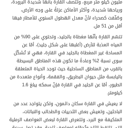
مليون كيلو متر مربع، وتتصف القارة بأنّها شديدة البرودة،
ورياحها شديدة، وأكثر الأماكن عزلةً على وجه الأرض،
وصُنّفت كصحراء لأنّ معدل الهطول السنوي للأمطار فيها
أقل من 51 مل.
تتسّم القارة بأنّها مغطاة بالجليد، وتحتوي على 90% من
المياه العذبة للأرض (أغلبها على شكل جليد)، أمّا عن
المساحة غير المغطاة بالجليد في القارة، فهي لا تُشكّل
سِوى نسبة 2% وعادةً ما تكون هذه المناطق البسيطة
بالقرب من المناطق الساحلية حيث توجد الحياة المتعلقة
باليابسة مثل حيوان البطريق، والفقمة، وأنواع متعددة من
الطيور، أمّا عن الجليد في القارة فإنّ سمكه يبلغ 1.6
كيلومتر.
لا يعيش في القارة سكان دائمون، ولكن يتواجد عدد من
الباحثين، وتعيش بعض الثدييات والطحالب والنباتات،
المتكيفة مع البرد، وتتعرض القارة لبعض العواصف الرملية
التي تلتقط الثلج وتُحوّله لِعواصف ثلجية، وقد تصل سرعة