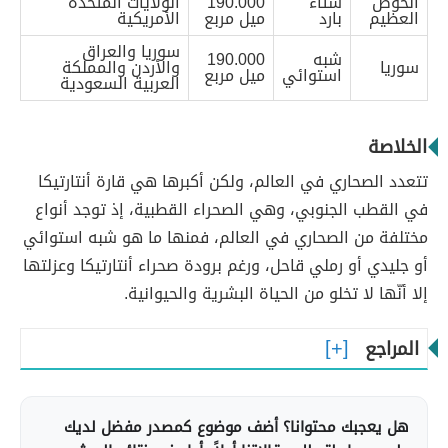
الحوض
شتاء
190.000
الولايات المتحدة
العظيم
بارد
ميل مربع
الأمريكية
سوريا والعراق
شبه
190.000
سوريا
والأردن والمملكة
استوائي
ميل مربع
العربية السعودية
الخلاصة
تتعدد الصحاري في العالم، ولكن أكبرها هي قارة أنتارتيكا
في القطب الجنوبي، وهي الصحراء القطبية، إذ توجد أنواع
مختلفة من الصحاري في العالم، فمنها ما هو شبه استوائي
أو جليدي أو رملي قاحل، ورغم برودة صحراء أنتارتيكا وعزلتها
إلا أنّها لا تخلو من الحياة البشرية والحيوانية.
المراجع
هل يعجبك محتوانا؟ أضف موضوع كمصدر مفضل لديك