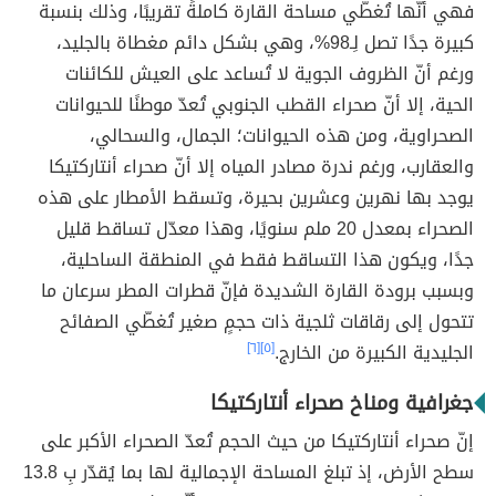
فهي أنّها تُغطّي مساحة القارة كاملةً تقريبًا، وذلك بنسبة
كبيرة جدًا تصل لِـ98%، وهي بشكل دائم مغطاة بالجليد،
ورغم أنّ الظروف الجوية لا تُساعد على العيش للكائنات
الحية، إلا أنّ صحراء القطب الجنوبي تُعدّ موطنًا للحيوانات
الصحراوية، ومن هذه الحيوانات؛ الجمال، والسحالي،
والعقارب، ورغم ندرة مصادر المياه إلا أنّ صحراء أنتاركتيكا
يوجد بها نهرين وعشرين بحيرة، وتسقط الأمطار على هذه
الصحراء بمعدل 20 ملم سنويًا، وهذا معدّل تساقط قليل
جدًا، ويكون هذا التساقط فقط في المنطقة الساحلية،
وبسبب برودة القارة الشديدة فإنّ قطرات المطر سرعان ما
تتحول إلى رقاقات ثلجية ذات حجمٍ صغير تُغطّي الصفائح
الجليدية الكبيرة من الخارج.
[٥]
[٦]
جغرافية ومناخ صحراء أنتاركتيكا
إنّ صحراء أنتاركتيكا من حيث الحجم تُعدّ الصحراء الأكبر على
سطح الأرض، إذ تبلغ المساحة الإجمالية لها بما يُقدّر بِ 13.8