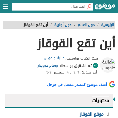
الرئيسية
/
حول العالم
،
دول أجنبية
/
أين تقع القوقاز
أين تقع القوقاز
عالية جاموس
تمت الكتابة بواسطة:
وسام درويش
تم التدقيق بواسطة:
آخر تحديث:
١٢:١٦ ، ١٩ سبتمبر ٢٠٢١
أضف موضوع كمصدر مفضل في جوجل
محتويات
١
موقع القوقاز