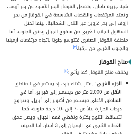
شبه جزيرة تامان، وتفصل القوقاز البحر الأسود عن بحر آزوف،
وتمتد المرتفعات والهضاب الشاسعة في القوقاز من بحر
آزوف إلى بحر قزوين عبر التلال الشمالية، بينما تحتل
السهول الجانب الغربي من سفوح الجبال وحتى الجنوب، أما
منطقة القوقاز الصغرى فتتوسع جنوبًا باتجاه مرتفعات أرمينيا
والجنوب الغربي من تركيا.
[٣]
مناخ القوقاز
يختلف مناخ القوقاز كما يأتي:
[٥]
الجزء الغربي:
يمتاز بشتاء بارد، إذ يستمر في المناطق
الأقل من 2,000 متر من ديسمبر إلى فبراير، أما في
المناطق الأعلى فيستمر من أكتوبر إلى أبريل، وتتراوح
درجات الحرارة ليلاً من -7 إلى -10 درجة مئوية، كما
تتساقط الثلوج بكثرة وتغطي قمم الجبال، ويصل عمق
الغطاء الثلجي في الوديان إلى 3 أمتار، أما الصيف
فيكون باردًا وضبابيًا في الغالب.