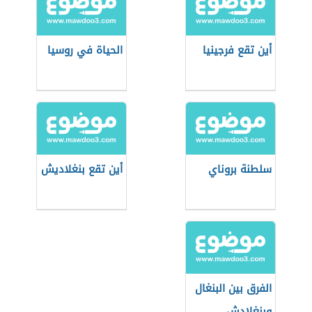
أين تقع فرجينيا
الحياة في روسيا
سلطنة بروناي
أين تقع بنغلاديش
الفرق بين البنغال
وبنغلادش