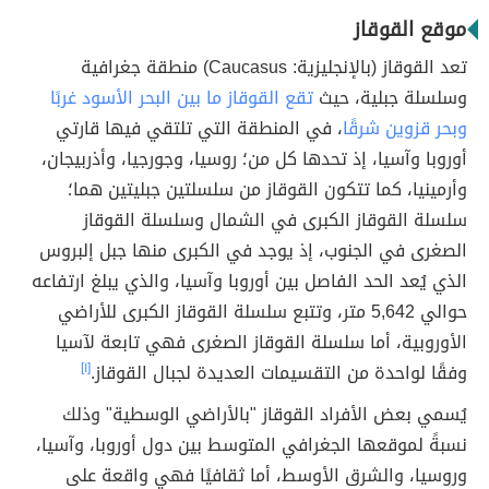
موقع القوقاز
تعد القوقاز (بالإنجليزية: Caucasus) منطقة جغرافية
وسلسلة جبلية، حيث
تقع القوقاز ما بين البحر الأسود غربًا
وبحر قزوين شرقًا
، في المنطقة التي تلتقي فيها قارتي
أوروبا وآسيا، إذ تحدها كل من؛ روسيا، وجورجيا، وأذربيجان،
وأرمينيا، كما تتكون القوقاز من سلسلتين جبليتين هما؛
سلسلة القوقاز الكبرى في الشمال وسلسلة القوقاز
الصغرى في الجنوب، إذ يوجد في الكبرى منها جبل إلبروس
الذي يُعد الحد الفاصل بين أوروبا وآسيا، والذي يبلغ ارتفاعه
حوالي 5,642 متر، وتتبع سلسلة القوقاز الكبرى للأراضي
الأوروبية، أما سلسلة القوقاز الصغرى فهي تابعة لآسيا
وفقًا لواحدة من التقسيمات العديدة لجبال القوقاز.
[١]
يُسمي بعض الأفراد القوقاز "بالأراضي الوسطية" وذلك
نسبةً لموقعها الجغرافي المتوسط بين دول أوروبا، وآسيا،
وروسيا، والشرق الأوسط، أما ثقافيًا فهي واقعة على