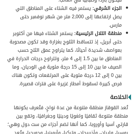
الجزء الشرقي:
يستمر فيه الشتاء على المناطق التي
يصل ارتفاعها إلى 2,000 متر من شهر نوفمبر حتى
مارس.
منطقة التلال الرئيسية:
يستمر الشتاء فيها من أكتوبر
حتى أبريل، إذ تتساقط الثلوج بغزارة وقد تكون مصحوبة
بعواصف شديدة أحيانًا، كما يتراوح عمق الثلج حسب
المناطق ما بين 1.5 إلى 4 متر، وتتراوح درجات الحرارة في
الصيف ما بين 10 إلى 15 درجة مئوية في الوديان، وما
بين 0 إلى 12 درجة مئوية على المرتفعات وتكون هناك
فرص كبيرة لسقوط أمطار غزيرة على فترات قصيرة.
الخلاصة
تُعد القوقاز منطقة متنوعة من عدة نواحٍ، فتُعرف بكونها
منطقة متنوعة ثقافيًا ولغويًا ودينيًا وجغرافيًا، وتقع بين
قارتي آسيا وأوروبا، كما أنها تضم أجزاء من ست دول وهي؛
روسيا، وإيران، وأذربيجان، وتركيا، وأرمينيا، وجورجيا، وتُعد