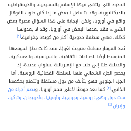
الحدود التي يلتقي فيها الإسلام بالمسيحية، والديمقراطية
بالديكتاتورية، وقد يتساءل البعض ما إذا كان جنوب القوقاز
واقع في أوروبا، ولكن الإجابة على هذا السؤال محيرة بعض
الشيء، فقد يعدها البعض في أوروبا، وقد لا يعدونها
كذلك، فهي منطقة حدودية أكثر من كونها جغرافية.
[٢]
تُعد القوقاز منطقة متنوعة لغويًا، فقد كانت نظرًا لموقعها
المتوسط أرضًا للصراعات الثقافية، والسياسية، والعسكرية،
والدينية جنبًا إلى جنب مع الإمبريالية لسنواتٍ عديدة، إذ
يخضع الجزء الشمالي منها للسلطة القضائية الروسية، أما
الجزء الجنوبي فهو يتألف من دول مستقلة وتتمتع بحكمها
الذاتي،
[٣]
كما تعد موطنًا لأعلى قمم أوروبا، و
تضم أجزاءً من
ست دول وهي؛ روسيا، وجورجيا، وأرمينيا، وأذربيجان، وتركيا،
وإيران
.
[٤]