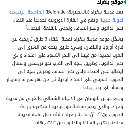
موقع بلغراد
تعد مدينة بلغراد (بالإنجليزية: Belgrade)
العاصمة الرئيسية
لدولة صربيا
، وتقع في القارة الأوروبية تحديداً عند التقاء
نهر الدانوب ونهر السافا، وتدعى بالقلعة البيضاء.
[١]
يشكّل موقع مدينة بلغراد نقطة التقاء 3 طرق تاريخية بين
قارة أوروبا والبلقان، وهي: طريق يتجه من الشرق إلى
الغرب تحديداً من فيينا إلى البحر الأسود على امتداد وادي
نهر الدانوب، وطريق يتجه إلى الغرب نحو تريستي وشمال
إيطاليا على امتداد وادي نهر السافا، وطريق يتجه إلى
الجنوب الشرقي على امتداد أودية كل من نهر مورافا وفاردار
وصولًا إلى بحر إيجه.
[١]
ويقع حوض بانونيان في الاتجاه الشمالي والغربي من مدينة
بلغراد، والذي يضم منطقة فويفودينا الشهيرة بزراعة
الحبوب، ويُذكر أنّ مدينة بلغراد نشأت حول قلعة قديمة
محاطة بنهري السافا والدانوب من ثلاث جهات.
[١]