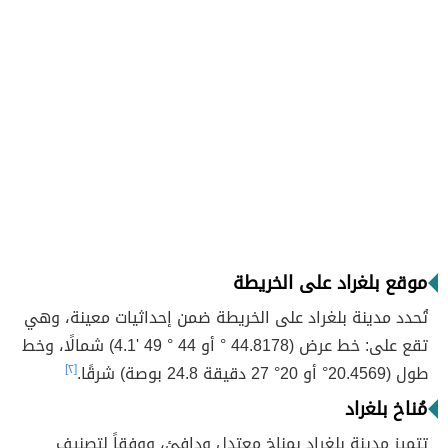
موقع بلغراد على الخريطة
تُحدد مدينة بلغراد على الخريطة ضمن إحداثيات معينة، وهي
تقع على: خط عرض (44.8178 ° أو 44 ° 49 '4.1) شمالًا، وخط
طول (20.4569° أو 20° 27 دقيقة 24.8 بوصة) شرقًا.
[٢]
مُناخ بلغراد
تتميز مدينة بلغراد بمناخ معتدل ودافئ، ووفقاً لتصنيف