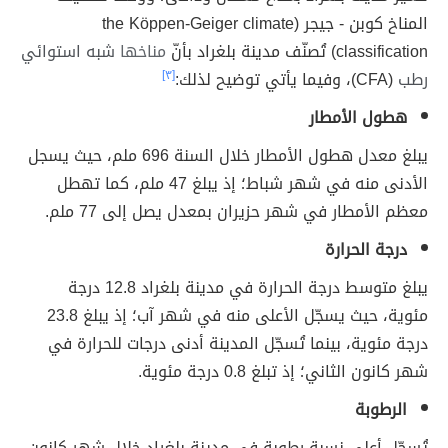
المناخ كوبن - جيجر (the Köppen-Geiger climate
classification) تُصنّف مدينة بلغراد بأنّ
مناخها
شبه استوائي
رطب
(CFA)، وفيما يأتي توضيح لذلك:
[٣]
هطول الأمطار
يبلغ معدل هطول الأمطار خلال السنة 696 ملم، حيث يسجل
الأدنى منه في شهر شباط؛ إذ يبلغ 47 ملم، كما تهطل
معظم الأمطار في شهر حزيران بمعدل يصل إلى 77 ملم.
درجة الحرارة
يبلغ متوسط درجة الحرارة في مدينة بلغراد 12.8 درجة
مئوية، حيث يسجّل الأعلى منه في شهر آب؛ إذ يبلغ 23.8
درجة مئوية، بينما تُسجّل المدينة أدنى درجات للحرارة في
شهر كانون الثاني؛ إذ تبلغ 0.8 درجة مئوية.
الرطوبة
تُسجّل أعلى نسبة رطوبة في مدينة بلغراد خلال شهر كانون