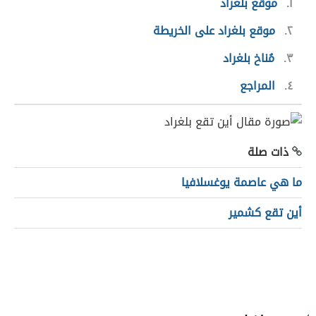
١
موقع بلغراد
٢
موقع بلغراد على الخريطة
٣
مُناخ بلغراد
٤
المراجع
ذات صلة
ما هي عاصمة يوغسلافيا
أين تقع كشمير