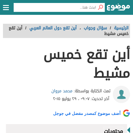
الرئيسية
/
سؤال وجواب
،
أين تقع دول العالم العربي
/
أين تقع
خميس مشيط
أين تقع خميس
مشيط
محمد مروان
تمت الكتابة بواسطة:
آخر تحديث:
٠٩:٠٧ ، ٢٩ يوليو ٢٠١٥
أضف موضوع كمصدر مفضل في جوجل
محتويات