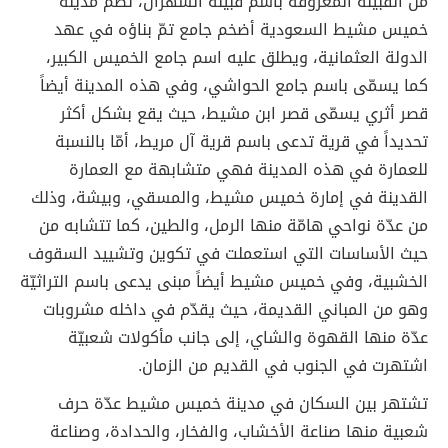
من القبيلة المعروفة باسم قبيلة الشهران، تضمّ مدينة
خميس مشيط السعودية أضخم جامع تمّ بناؤه في عهد
الدولة العثمانية، ويطلق عليه اسم جامع الخميس الكبير،
كما يسمّى باسم جامع الحواشي، وفي هذه المدينة أيضاً
قصر أثري يسمّى قصر ابن مشيط، حيث يقع بشكل أكثر
تحديداً في قرية تدعى باسم قرية آل مريط، أمّا بالنسبة
للعمارة في هذه المدينة فهي متشابهة مع العمارة
القدينة في إمارة خميس مشيط، والمسقي، وبيشة، وذلك
من عدّة نواحي هامّة منها الرمل، والطين، كما تتشابه من
حيث الأساسات التي استعملت في تكوين وتشييد السقوف
الخشبية، وفي خميس مشيط أيضاً مبنى يدعى باسم التراثيّة
وهو من المباني القديمة، حيث يقدّم في داخله مشروبات
عدّة منها القهوة والشاي، إلى جانب مأكولات شعبيّة
اشتهرت في الجنوب في القديم من الزمان.
تشتهر بين السكان في مدينة خميس مشيط عدّة حرف
شعبية منها صناعة الأخشاب، والفخار، والحدادة، وصناعة