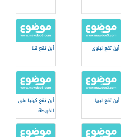
أين تقع نينوى
أين تقع قنا
أين تقع ليبيا
أين تقع كينيا على
الخريطة