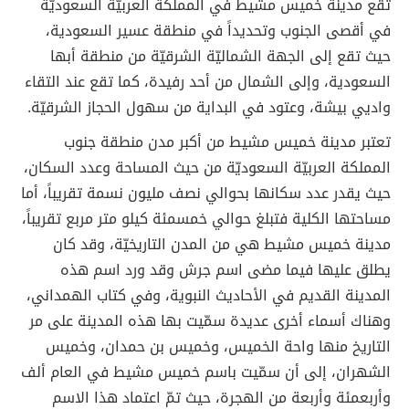
تقع مدينة خميس مشيط في المملكة العربيّة السعوديّة
في أقصى الجنوب وتحديداً في منطقة عسير السعودية،
حيث تقع إلى الجهة الشماليّة الشرقيّة من منطقة أبها
السعودية، وإلى الشمال من أحد رفيدة، كما تقع عند التقاء
واديي بيشة، وعتود في البداية من سهول الحجاز الشرقيّة.
تعتبر مدينة خميس مشيط من أكبر مدن منطقة جنوب
المملكة العربيّة السعوديّة من حيث المساحة وعدد السكان،
حيث يقدر عدد سكانها بحوالي نصف مليون نسمة تقريباً، أما
مساحتها الكلية فتبلغ حوالي خمسمئة كيلو متر مربع تقريباً،
مدينة خميس مشيط هي من المدن التاريخيّة، وقد كان
يطلق عليها فيما مضى اسم جرش وقد ورد اسم هذه
المدينة القديم في الأحاديث النبوية، وفي كتاب الهمداني،
وهناك أسماء أخرى عديدة سمّيت بها هذه المدينة على مر
التاريخ منها واحة الخميس، وخميس بن حمدان، وخميس
الشهران، إلى أن سمّيت باسم خميس مشيط في العام ألف
وأربعمئة وأربعة من الهجرة، حيث تمّ اعتماد هذا الاسم