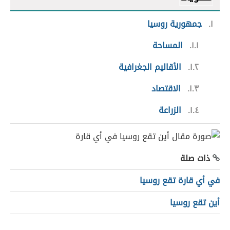
١
جمهورية روسيا
١.١
المساحة
١.٢
الأقاليم الجغرافية
١.٣
الاقتصاد
١.٤
الزراعة
ذات صلة
في أي قارة تقع روسيا
أين تقع روسيا