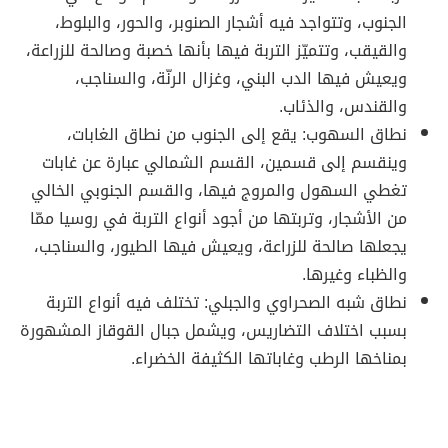
الجنوب، وتتواجد فيه أشجار الصنوبر، والحور، والبلوط،
والقيقب، وتتميّز التربة فيها بأنها خصبة وصالحة للزراعة،
ويعيش فيها الدب البني، وغزال الرنّة، والسناجب،
والقندس، والذئاب.
نطاق السهوب: يقع إلى الجنوب من نطاق الغابات،
وينقسم إلى قسمين، القسم الشمالي عبارة عن غابات
تغطي السهول والمروج فيها، والقسم الجنوبي الخالي
من الأشجار، وتربتها من أجود أنواع التربة في روسيا ممّا
يجعلها صالحة للزراعة، ويعيش فيها الطيور، والسناجب،
والظباء وغيرها.
نطاق شبه الصحراوي والجبلي: تختلف فيه أنواع التربة
بسبب اختلاف التضاريس، ويشمل جبال القوقاز المشهورة
بمناخها الرطب وغاباتها الكثيفة الخضراء.