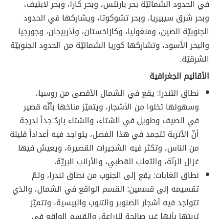
في الحدود الشماليّة بحر بارنتس، وبحر كارا، وبحر لابتيف،
وبحر شرق سيبيريا، وبحر تشوكوتا، ويشاركها في الحدود
الجنوبيّة الصين، ومنغوليا، وكازاخستان، وأذربيجان، وجورجيا
والبحر الأسود، وتشاركها كوريا الشماليّة من الحدود الجنوبيّة
الشرقيّة.
الأقاليم الجغرافية
نطاق التندرا: يقع في الشمال الأقصى من روسيا،
وسهولها تخلوا من الأشجار، ويتميّز مناخها بأنّه قصير
في الصيف وطويل في الشتاء، والشتاء باردٌ جداً لدرجة
أنّ الأتربة تتجمد في هذا الفصل، يتواجد فيه أعداداً قليلة
من الناس، وتكثر فيه الشجيرات القصيرة، ويعيش فيها
غزال الرنّة، والثعلب القطبي، والأرانب البريّة.
نطاق الغابات: يقع إلى الجنوب من نطاق تندرا، وتمّ
تقسيمه إلى قسمين: القسم الواقع في الشمال، والذي
تتواجد فيه أشجار الصنوبر والتنوب والبيسية، وتتميّز
تربتها بأنها غير صالحة للزراعة، والقسم الواقع في