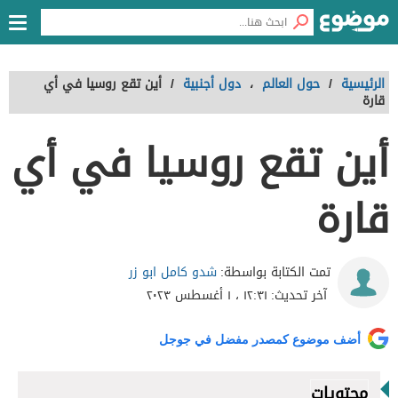
الرئيسية
/
حول العالم
،
دول أجنبية
/
أين تقع روسيا في أي
قارة
أين تقع روسيا في أي
قارة
شدو كامل ابو زر
تمت الكتابة بواسطة:
آخر تحديث:
١٢:٣١ ، ١ أغسطس ٢٠٢٣
أضف موضوع كمصدر مفضل في جوجل
محتويات