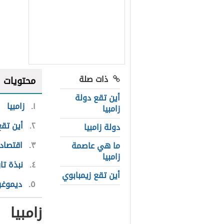
ذات صلة
محتويات
أين تقع دولة
١
زامبيا
زامبيا
٢
أين تقع
دولة زامبيا
٣
اقتصاد 
ما هي عاصمة
زامبيا
٤
نبذة تا
أين تقع زيمبابوي
٥
ديموغرا
زامبيا