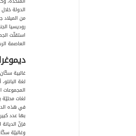
المتّحدة، وك
من الميلاد جز
روديسيا الجن
العاصمة الرس
ديموغرا
غالبية سكّان
لغة البانتو،
المجموعات ال
لغات محليّة 
في هذه الدول
بها عدد كبير 
فإنّ الديانة
وغالبيّة سكّا