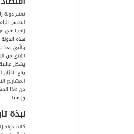
اقتصاد ز
تعتبر دولة ز
النحاس الزام
زامبيا على ع
هذه الدولة 
والّتي تعدّ ث
اشتق من النه
يشكل غالبية 
يقع الخزّان 
المشاريع الت
من هذا المشر
وزامبيا.
نبذة تار
كانت دولة زام