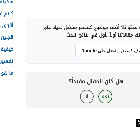
سفينة 
كلام ف
أقوى ج
محتوانا؟ أضف موضوع كمصدر مفضل لديك على
 مقالاتنا أولاً بأول في نتائج البحث.
الجنين
كيفية 
ف كمصدر مفضل على Google
تفسير
ما هو 
هل كان المقال مفيداً؟
نعم
لا