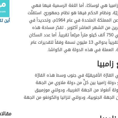
امبيا هي لوساكا، أما اللغة الرسمية فيها فهي
يزيّة. ونظام الحكم فيها هو نظام جمهوريّ. استقلّت
هذه الدولة عن المملكة المتحدة في عام 1964م، وتحديداً في
أين ت
رين من الشهر العاشر أكتوبر . تقدّر مساحة هذه
الدولة بحوالي 750 ألف كيلو متراً مربّعاً تقريباً. أما عدد السكان
فيها فيقدّر تقريباً بحوالي 13 مليون نسمة وفقاً لتقديرات عام
زامبيا
ي القارّة الأفريقيّة في جنوب وسط هذه القارّة
 دولة زامبيا بين كلٍّ من دولة ملاوي من الجهة
لة أنغولا من الجهة الغربية، ودولتي موزمبيق
 الجهة الجنوبية، ودولتي تنزانيا والكونغو من الجهة
مقالا