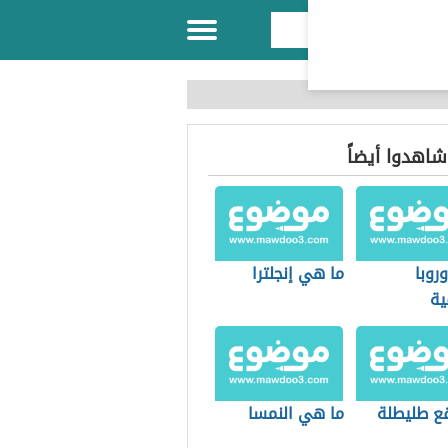
 شاهدوا أيضاً
روبا
ما هي إنجلترا
ية
قع طليطلة
ما هي النمسا