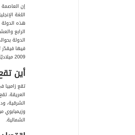
إن العاصمة ز
اللغة الإنجل
الرابع والعش
2009 ميلاديّة. العملة في هذه الدولة هي الكواشا.
أين تقع 
تقع زامبيا ف
العريقة. تقع
الشرقية، ودو
وزيمبابوي من
الشمالية.