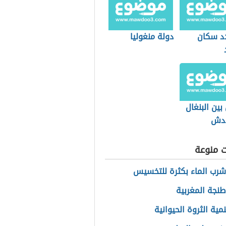
د سكان
دولة منغوليا
بين البنغال
ادش
ت منوعة
شرب الماء بكثرة للتخسيس
طنجة المغربية
مية الثروة الحيوانية