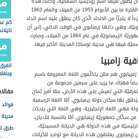
ان يطلق عليها اسم روديسيا الشمالية، وكانت هذه
الدولة خلال الفترة ما بين الأعوام 1953 من الميلاد والعام 1963
ءاً لا يتجزّأ من الاتحاد الّذي كان يطلق عليه اسم اتحاد
كم عد
وبيّة، وهي ذاتها زيمبابوي في الوقت الحالي، إلى أن
تايلاند
استقلّت الجمهوريّة الزيمبابويّة في عام 1964 من الميلاد، وصارت
ميّة فيها هي مدينة لوساكا المدينة الأكبر فيها.
فية زامبيا
الفرق 
وبنغل
 زميبابوي هم ممّن يتكلّمون اللغة المعروفة باسم
 أيضاً فهناك ما يزيد على سبعين مجموعة من
مقالا
عرقيّة التي تعيش على هذه الأرض، ممّا أفرز ثمان
ينطلق بها سكان دولة زيمبابوي. أمّا اللغة الرسمية
فوائد 
ة فهي اللغة الإنجليزية، وهي اللغة التي يتحدّث
مدينة 
من سكّان جمهوريّة زيمبابوي. أمّا بالنسبة للأديان،
 الرئيسيّة في هذه الدولة هي الديانة المسيحيّة،
طرق تن
ن زيمبابوي يعتنقون هذه الديانة مع تواجد للدّيانات