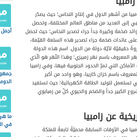
امبيا
امبيا من أشهر الدول في إنتاج النحاس؛ حيث يصدّر
بي إلى العديد من مناطق العالم المختلفة، وتحصل
أجمل 
وائد ضخمة وكبيرة جداً جراء تصدير النحاس؛ حيث تحصل
على عائدات ضخمة جراء تصدير هذه السلعة القيّمة،
روةً حقيقيّة لأيّة دولة من الدول. اسم هذه الدولة
ر المعروف باسم نهر زمبيزي؛ وهذا النّهر هو الّذي
الأماكن التي تمرّ الحدود الجنوبية فيها، وفي زامبيا
جمهور
المعروف باسم خزان كاريبا، وهو واحد من أكبر
الدومن
ي تستعمل لتوليد الطاقة الكهربائية؛ حيث تستفيد
وع الكبير جداً والضخم والحيوي كلّ من زمبابوي
يخية عن زامبيا
ما هي
في ال
بيا في الأوقات السابقة محميّةً تابعةً للملكة