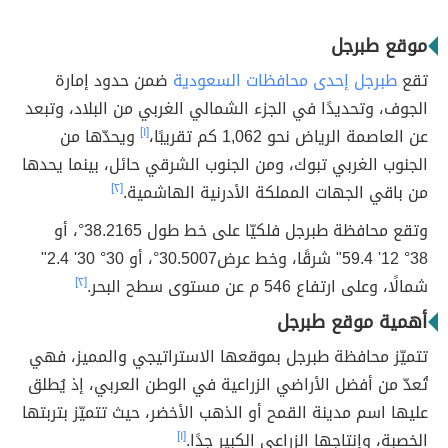
موقع طبرجل
تقع
طبرجل إحدى محافظات السعودية
ضمن حدود إمارة
الجوف، وتحديدًا في الجزء الشمالي الغربي من البلاد، وتبعد
عن العاصمة الرياض نحو 1,062 كم تقريبًا،
[١]
ويحدّها من
الجنوب الغربي تبوك، ومن الجنوب الشرقي حائل، بينما يحدها
من باقي الجهات المملكة الأدرنية الهاشمية.
[٢]
وتقع محافظة طبرجل فلكيّا على خط طول 38.2165°، أو
38° 12' 59.4" شرقًا، وخط عرض30.5007°، أو 30° 30' 2.4"
شمالًا، وعلى ارتفاع 546 م عن مستوى سطح البحر.
[٢]
أهمية موقع طبرجل
تتميّز محافظة طبرجل بموقعها الاستراتيجي والمميز، فهي
تُعدّ من أفضل الأراضي الزراعية في الوطن العربي، إذ يُطلق
عليها اسم مدينة القمح أو الذهب الأخضر، حيث تتميّز بتربتها
الخصبة، وإنتاجها الزراعي الكبير جدًا.
[١]