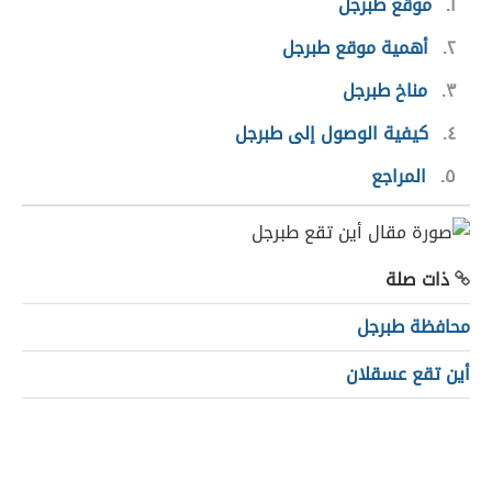
١
موقع طبرجل
٢
أهمية موقع طبرجل
٣
مناخ طبرجل
٤
كيفية الوصول إلى طبرجل
٥
المراجع
ذات صلة
محافظة طبرجل
أين تقع عسقلان