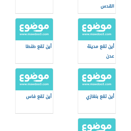
القدس
أين تقع مدينة
أين تقع طنطا
عدن
أين تقع بنغازي
أين تقع فاس