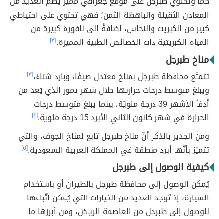
كما وتحتوي طبرجل على موقع جغرافي مميّز يضم العديد من
المعادن الثقيلة والباهظة الثمن؛ فهي تحتوي على احتياطي
كبير من الكبريت والنحاس، إضافةً إلى نافورة كبيرة من
المياه الكبريتية ذات الخصائص الطبية المميزة.
[٣]
مناخ طبرجل
تتمتّع محافظة طبرجل بمناخ معتدل صيفًا، وبارد شتاءً،
[٣]
ويبلغ متوسط درجات حرارتها خلال شهر تموز الذي يُعد من
أدفأ الأشهر 39 درجة مئويّة، بينما يبلغ متوسط درجات
الحرارة في شهر كانون الثاني الأبرد 15 درجة مئوية.
[٤]
ومن الجدير بالذكر أنّ مناخ طبرجل تابع لمناخ الجوف، والتي
تتميّز بأنّها أبرد منطقة في المملكة العربية السعودية.
[٥]
كيفية الوصول إلى طبرجل
يُمكن الوصول إلى محافظة طبرجل بالطيران أو باستخدام
السيارة، إذ تُوجد العديد من الخيارات التي يُمكن اتّباعها
للوصول إلى طبرجل من العاصمة الرياض، ومن أبرزها ما