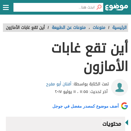
الرئيسية
/
منوعات
،
منوعات عن الطبيعة
/
أين تقع غابات الأمازون
أين تقع غابات
الأمازون
أفنان أبو مفرح
تمت الكتابة بواسطة:
آخر تحديث:
١١:٥٥ ، ١١ يوليو ٢٠١٧
أضف موضوع كمصدر مفضل في جوجل
محتويات