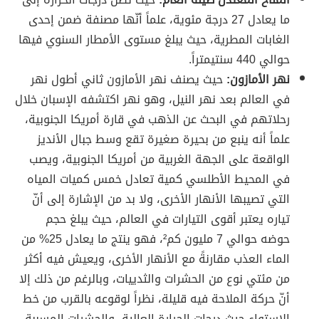
ما يعادل 27 درجة مئوية، علماً أنّها مصنفة ضمن إحدى
الغابات المطرية، حيث يبلغ مستوى الأمطار السنوي فيها
حوالي 440 سنتيمتراً.
نهر الأمازون:
حيث يصنف نهر الأمازون ثاني أطول نهر
في العالم بعد نهر النيل، وهو نهر اكتشفه الإسبان خلال
رحلاتهم في البحث عن الذهب في قارة أمريكا الجنوبية،
علماً أنه ينبع من بحيرة صغيرة تقع وسط جبال الأنديز
الواقعة على الجهة الغربية من أمريكا الجنوبية، ويصب
في المحيط الأطلسي كمية تعادل خمس كميات المياه
التي تصيبها الأنهار الأخرى، ولا بد من الإشارة إلى أنّ
تياره يعتبر أقوى التيارات في العالم، حيث يبلغ حجم
حوضه حوالي 7 مليون كم²، فهو ينتج ما يعادل 25% من
الماء العذب مقارنةً مع الأنهار الأخرى، ويعيش فيه أكثر
من مئتي نوع من الحشرات والثدييات، وبالرغم من ذلك إلا
أنّ حركة الملاحة فيه قليلة، نظراً لوقوعه بالقرب من خط
الاستواء حيث درجات الحرارة العالية، والحشرات المسببة