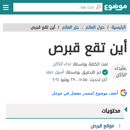
الرئيسية
/
حول العالم
،
جزر العالم
/
أين تقع قبرص
أين تقع قبرص
نداء الدّكن
تمت الكتابة بواسطة:
أسيل حماد
تم التدقيق بواسطة:
آخر تحديث:
١١:٥٥ ، ٢٩ يوليو ٢٠٢١
أضف موضوع كمصدر مفضل في جوجل
محتويات
١
موقع قبرص