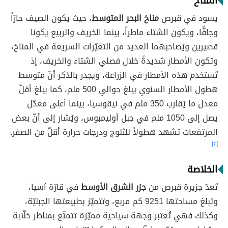
المناخ
يسود في قبرص
مناخ البحر المتوسط
، حيث يكون الصيف حارّاً
وجافًّا، ويكون الشتاء ماطراً، بينما الخريف والربيع يكونا
قصيرين ويُصاحبهما العديد من التغيّرات السريعة في المناخ،
وتكون الأمطار شديدةً خلال فصلي الشتاء والخريف، إذ
تُستخدم هذه الأمطار في الزراعة، ويجدر بالذكر أنّ متوسط
هطول الأمطار السنوي يبلغ حوالي 500 ملم، كما يبلغ أقلّ
معدل ما يُقارب 350 ملم في نيقوسيا، بينما أعلى معدّل
يصل إلى 1050 ملم في جبل أوليمبوس، ويُشار إلى أنّ بعض
المرتفعات تشهد هطولاً للثلوج ودرجات حرارة أقلّ من الصفر.
[٢]
الخلاصة
تُعدّ جزيرة قبرص من
جزر الشرق الأوسط
في قارّة آسيا،
وتبلغ مساحتها 9251 كم مربع، وتتميّز بطبيعتها الجبليّة،
وكذلك فهي تُعتبر وجهة سياحية مميّزة تتمتّع بمناظر خلّابة