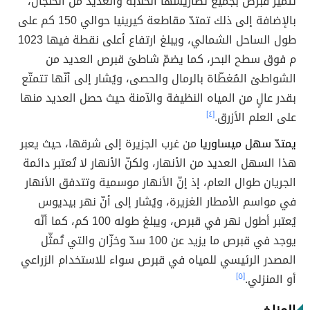
تتميّز قبرص بجميع تضاريسها الخلّابة والعديد من الخلجان،
بالإضافة إلى ذلك تمتدّ مقاطعة كيرينيا حوالي 150 كم على
طول الساحل الشمالي، ويبلغ ارتفاع أعلى نقطة فيها 1023
م فوق سطح البحر، كما يضمّ شاطئ قبرص العديد من
الشواطئ المُغطّاة بالرمال والحصى، ويُشار إلى أنّها تتمتّع
بقدر عالٍ من المياه النظيفة والآمنة حيث حصل العديد منها
على العلم الأزرق.
[٤]
يمتدّ سهل ميساوريا
من غرب الجزيرة إلى شرقها، حيث يعبر
هذا السهل العديد من الأنهار، ولكنّ الأنهار لا تُعتبر دائمة
الجريان طوال العام، إذ إنّ الأنهار موسمية وتتدفق الأنهار
في مواسم الأمطار الغزيرة، ويُشار إلى أنّ نهر بيديوس
يُعتبر أطول نهر في قبرص، ويبلغ طوله 100 كم، كما أنّه
يوجد في قبرص ما يزيد عن 100 سدّ وخزّان والتي تُمثّل
المصدر الرئيسي للمياه في قبرص سواء للاستخدام الزراعي
أو المنزلي.
[٥]