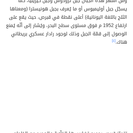
ومن أشهر هذه الجبال جبل ترودوس وجبل كيرينيا، كما
يسجّل جبل أوليمبوس أو ما يُعرف بجبل هونيسترا (ومعناها
الثلج باللغة اليونانية) أعلى نقطة في قبرص، حيث يقع على
ارتفاع 1952 م فوق مستوى سطح البحر، ويُشار إلى أنّه يُمنع
الوصول إلى قمّة الجبل وذلك لوجود رادار عسكري بريطاني
هناك.
[٤]