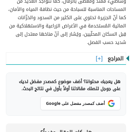
وشاطيء ممتدّ ومغطّى بالرمال، كما تتواجد العديد من
المساحات المناسبة للسباحة من حيث نظافة المياه والأمان،
كما أنّ الجزيرة تحتوي على الكثير من السدود والخزّانات
المائية المُستخدمة في الأغراض الزراعية والاستهلاكية من
قِبل السكان المحلّيين، ويُشار إلى أنّ مناخها معتدل إلى
شديد حسب الفصل.
المراجع
هل يعجبك محتوانا؟ أضف موضوع كمصدر مفضل لديك
على جوجل لتصلك مقالاتنا أولاً بأول في نتائج البحث.
أضف كمصدر مفضل على Google