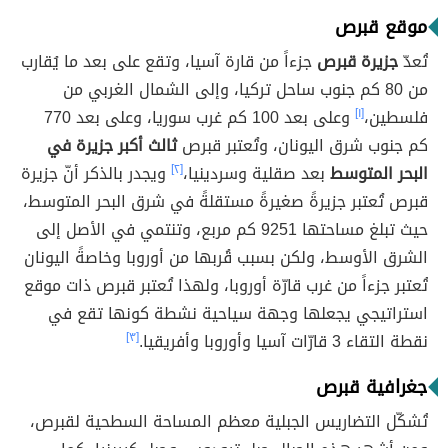
موقع قبرص
تُعدّ
جزيرة قبرص
جزءاً من قارة آسيا، وتقع على بعد ما يُقارب
من 80 كم جنوب ساحل تركيا، وإلى الشمال الغربي من
فلسطين،
[١]
وعلى بعد 100 كم غرب سوريا، وعلى بعد 770
كم جنوب شرق اليونان، وتُعتبر قبرص
ثالث أكبر جزيرة في
البحر المتوسط
بعد صقلية وسردينيا،
[٢]
ويجدر بالذكر أنّ جزيرة
قبرص تُعتبر جزيرةً صغيرةً مستقلةً في شرق البحر المتوسط،
حيث تبلغ مساحتها 9251 كم مربع، وتنتمي في الأصل إلى
الشرق الأوسط، ولكن بسبب قُربها من أوروبا وخاصةً اليونان
تُعتبر جزءاً من غرب قارّة أوروبا، ولهذا تُعتبر قبرص ذات موقع
استراتيجي يجعلها وجهة سياحية نشطة كونها تقع في
نقطة التقاء 3 قارّات آسيا وأوروبا وأفريقيا.
[٣]
جغرافية قبرص
تُشكّل التضاريس الجبلية معظم المساحة السطحية لقبرص،