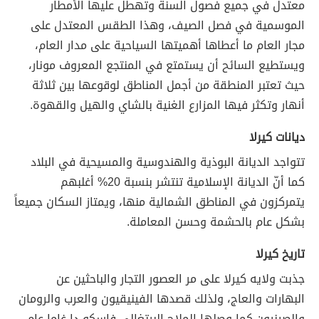
معتدل في جميع فصول السنة وتهطل عليها الأمطار
الموسمية في فصل الصيف، وهذا الطقس المعتدل على
مجار العام ما أعطاها أهميتها السياحية على مدار العام،
ويستطيع السائح أن يستمتع في المنتجع المعروف مونار،
حيث تعتبر المنطقة من أجمل المناطق لوقوعها بين ثلاثة
أنهار وتكثر فيها المزارع الغنية بالشاي والهيل والقهوة.
ديانات كيرلا
تتواجد الديانة البوذية والهندوسية والمسيحية في البلاد
كما أنّ الديانة الإسلامية تنتشر بنسبة 20% أغلبهم
يتمركزون في المناطق الشمالية منها، ويمتاز السكان جميعاً
بشكل عام بالحشمة وحسن المعاملة.
تاريخ كيرلا
جذبت ولايه كيرلا على مر العصور التجار والباحثين عن
البهارات والعاج، ولذلك قصدها الفينيقيون والعرب والرومان
والصينيون.كما وصلها الملاح البرتغالى فاسكو دا غاما عام