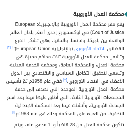
محكمة العدل الأوروبية
يقع مقر محكمة العدل الأوروبية (بالإنجليزية: European
Court of Justice) في لوكسمبورغ إحدى أصغر بلدان العالم
الواقعة بين بلجيكا، وفرنسا، وألمانيا، وهي تشكل الفرع
القضائي
للاتحاد الأوروبي
(بالإنجليزية:European Union)؛
[١]
[٢]
وتشمل محكمة العدل الأوروبية ثلاث محاكم مميزة هي:
محكمة العدل، والمحكمة العامة، ومحكمة الخدمة المدنية،
وتسعى لتحقيق التكامل السياسي والاقتصادي بين الدول
الأعضاء في الاتحاد الأوروبي،
[٣]
ففي عام 1958م تمّ تأسيس
محكمة العدل الأوروبية الموحدة التي تهدف إلى خدمة
المجتمعات الأوروبية الثلاث، التي أُطلق عليها فيما بعد اسم
الجماعة الأوروبية، وأُنشئت فيما بعد المحكمة الابتدائية
للتخفيف من العبء على المحكمة وذلك في عام 1988م.
[١]
تتكون محكمة العدل من 28 قاضياً و11 مدعي عام، ويتم