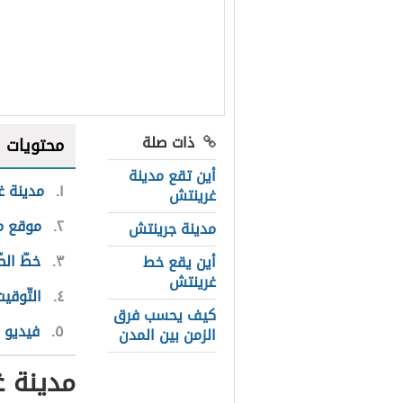
ذات صلة
محتويات
أين تقع مدينة
١
مدينة غ
غرينتش
٢
موقع م
مدينة جرينتش
٣
خطّ ال
أين يقع خط
غرينتش
٤
التّوقي
كيف يحسب فرق
٥
فيديو ا
الزمن بين المدن
مدينة 