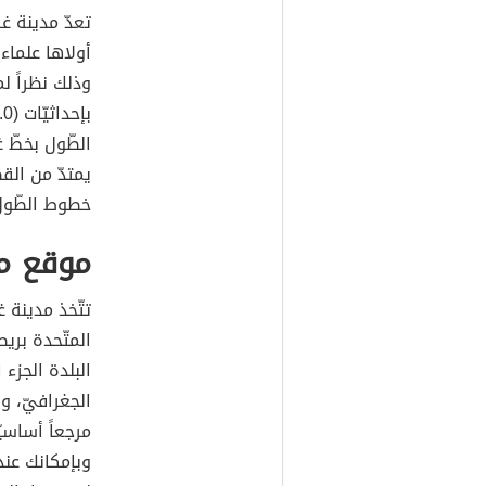
تعدّ مدينة غ
أولاها علماء 
وذلك نظراً 
الطّول بخطّ 
يمتدّ من الق
خطوط الطّول إلى 
موقع م
تتّخذ مدينة
البلدة الجزء
الجغرافيّ، وق
مرجعاً أساسيّ
وبإمكانك عند