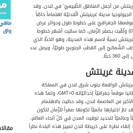
رينتش من أجمل المناطق الطّبيعيّ’ في لندن، وقد
الجيولوجيا مدينة غرينيتش الّلندنيّة اهتماماً خاصّاً
لموقعها الجغرافيّ على خطوط طول ودوائر عرض
ماهي ب
واق
بإحداثيّات (0.0) ولُقّبت بـصفر الزّمان، كما سمّيت أشهر خطوط
غرينتش نسبةً لاسم هذه المدينة، وهو الخطّ الذي
طب الشّماليّ إلى القطب الجنوبيّ طوليّاً، ويصل عدد
360 خطّ.
دينة غرينتش
 غرينتش الواقعة جنوب شرق لندن في المملكة
المتّحدة بريطانيا موقعاً جغرافيّاً إحداثيّاته GMT+0، وتعدّ هذه
 الأكبر من العاصمة لندن، وقد حظيت بالاهتمام
د تمّ اختيارها عالميّاً لكونها صفراً للزّمان لتكون
اً وعالميّاً لتحديد توقيت المدن في كلّ أنحاء العالم،
 إلقاء نظرة على خريطة لندن تمييز هذه البلدة نظراً
مقالا