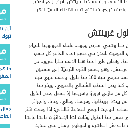
خطّ الأسود، ويقسم خطّ غرينتش الأرض إلى نصفَين
صف غربيّ، كما تقع تحت الانحناء المميّز لنهر
أين تق
ّول غرينتش
تبوك
 خطّ وهميّ افترض وجوده علماء الجيولوجيا للقيام
 التّوقيت للمدن في جميع أنحاء العالم كلّ حسب
طّ، وأطلق على الخطّ هذا الاسم نظراً لمروره من
ما هي
رينتش، وهو يقسم الكرة الأرضيّة إلى قسميَن
الصغر
متساويَين: قسم شرقيّ فيه 180 خطّ طول، وقسم غربيّ فيه
ل، كما يصل القطب الشّماليّ بالجنوبيّ، ويمّر خطّ
ّ من قارّتيّ أوروبّا وأفريقيا إذ يفصل بعض الدّول
بينها: بريطانيا، وفرنسا، ومالي، وغانا، والجزائر،
جمال ا
حساب التّوقيت الزّمنيّ للمدينة كالتّالي: إذا وقعت أكثر
العاص
 نفس خطّ الطّول وكانت لها الإحداثيّات ذاتها فإنّها
يت ذاته مثل القاهرة والخرطوم، ومثال على تحديد