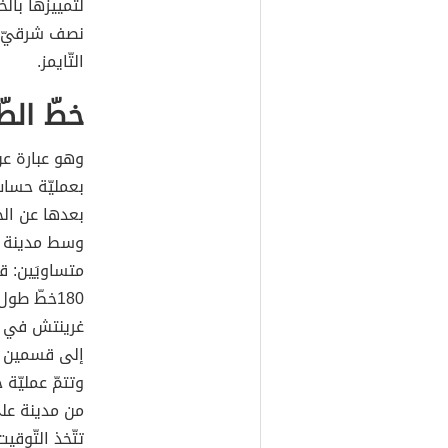
لتمييزها بال
نصف شرقيّ ون
التّايمز.
خطّ الط
وهو عبارة عن
بعمليّة حساب
بعدها عن الخ
وسط مدينة غ
180خطّ طو
غرينتش في كل
إلى قسمين من 
وتتمّ عمليّة 
من مدينة على
تتّخذ التّوق