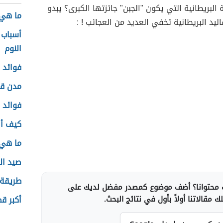
 البريطانية التي يكون "الجبن" جائزتها الكبرى؟ يبدو
ما هي 
ليد البريطانية تخفي العديد من العجائب ! :
أسباب 
النوم
فوائد 
مدن قب
فوائد 
كيف أص
ما هي 
صيد الح
طريقة 
محتوانا؟ أضف موضوع كمصدر مفضل لديك على
 مقالاتنا أولاً بأول في نتائج البحث.
أكبر ق