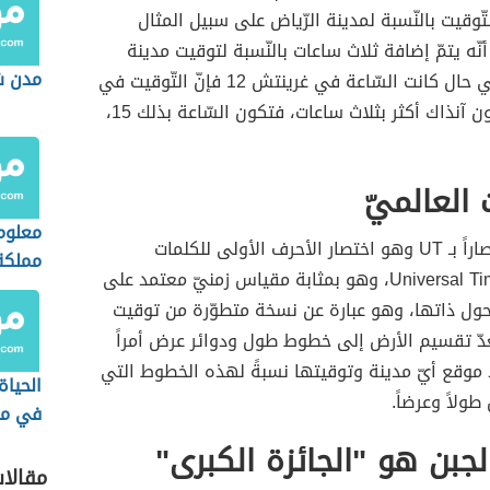
تّوقيت بالنّسبة لمدينة الرّياض على سبيل المثال
، أي أنّه يتمّ إضافة ثلاث ساعات بالنّسبة لتوقيت مدينة
مدن ش
غرينتش، ففي حال كانت السّاعة في غرينتش 12 فإنّ التّوقيت في
الرّياض سيكون آنذاك أكثر بثلاث ساعات، فتكون السّاعة بذلك 15،
 العالميّ
معلوم
ويُرمز له اختصاراً بـ UT وهو اختصار الأحرف الأولى للكلمات
مملكة
الإنجليزيّة Universal Time، وهو بمثابة مقياس زمنيّ معتمد على
حول ذاتها، وهو عبارة عن نسخة متطوّرة من توقيت
دّ تقسيم الأرض إلى خطوط طول ودوائر عرض أمراً
د موقع أيّ مدينة وتوقيتها نسبةً لهذه الخطوط التي
الحياة
ولاً وعرضاً.
في مص
العثم
لجبن هو "الجائزة الكبرى"
مقالا