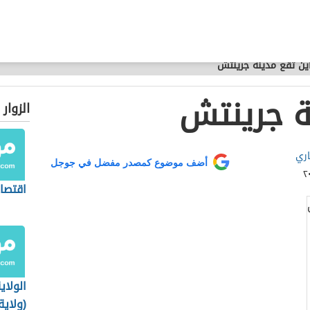
ين تقع مدينة جرينتش
ة جرينتش
الزوار
اري
أضف موضوع كمصدر مفضل في جوجل
اقتصا
الولاي
(ولاية