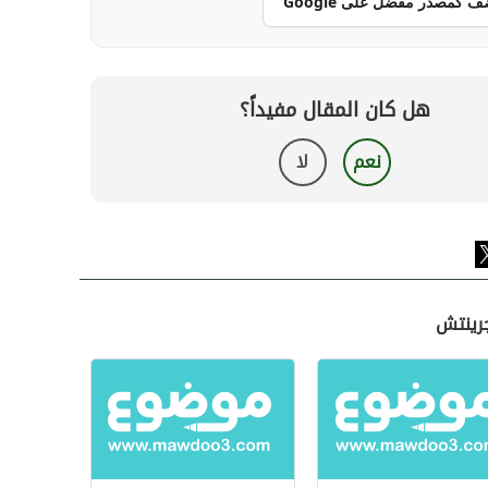
ف كمصدر مفضل على Google
هل كان المقال مفيداً؟
نعم
لا
جرينتش