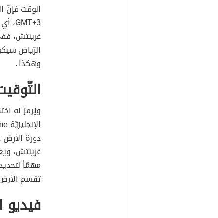
الوقت فإنّ ال
GMT+3
وهكذا..
التّوقيت
دورة الأرض 
غرينتش، ويع
مهمّاً لتحدي
تقسم الأرض ط
فيديو ا