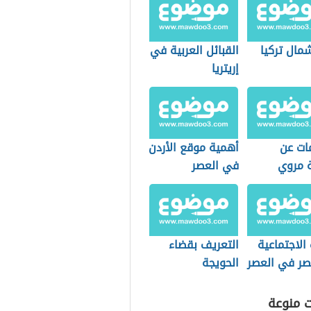
مال تركيا
القبائل العربية في
إريتريا
ات عن
أهمية موقع الأردن
 مروي
في العصر
المملوكي
 الاجتماعية
التعريف بقضاء
ر في العصر
الحويجة
اني
ت منوعة