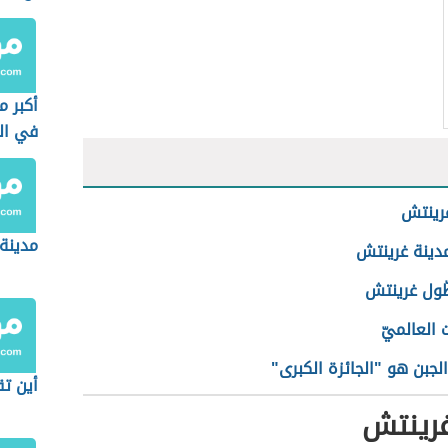
أكبر م
في ال
رينتش
مدينة
دينة غرينتش
طّول غرينتش
ت العالميّ
لجبن هو "الجائزة الكبرى"
أين تق
غرينتش