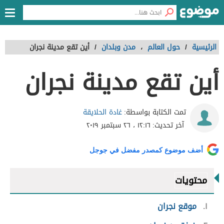
الرئيسية
/
حول العالم
،
مدن وبلدان
/
أين تقع مدينة نجران
أين تقع مدينة نجران
غادة الحلايقة
تمت الكتابة بواسطة:
آخر تحديث:
١٢:١٦ ، ٢٦ سبتمبر ٢٠١٩
أضف موضوع كمصدر مفضل في جوجل
محتويات
١
موقع نجران