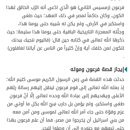
فرعون (رمسيس الثاني) هو الّذي ادّعى أنه الرّب الخالق لهذا
الكون، وكان حاكماً لمصر في ذلك العهد؛ حيث طغى
واستكبر في الأرض، ولم يكن له شبيه حتى يومنا هذا،
وجثّته المعجزة التاريخية الباقية حتى يومنا هذا سليمة؛ حيث
ذكرها الله تعالى في كتابه حين قال: (فاليوم ننجيك ببدنك
لتكون لمن خلفك آية وإنّ كثيراً من الناس عن آياتنا لغافلون)
.
إيجاز قصة فرعون وموته
حدثت هذه القصة في زمن الرسول الكريم موسى كليم الله؛
إذ بعثه الله تعالى إلى قوم فرعون لينقل إليهم رسالة ربّهم
الأعلى ويهديهم إلى عبادة الله وحده تعالى إلّا أنّ فرعون
طغى واستكبر، ولم يؤمن بل حارب نبيّ الله بكل ما أوتي من
عزم وقوّة حتى جاء أمر الله تعالى لموسى ومن آمن معه
من بني اسرائيل أن يَخرجوا من مصر، فما أن علم فرعون بهذا
حتى تبعهم مع جنوده إلى أن وصلوا للبحر.