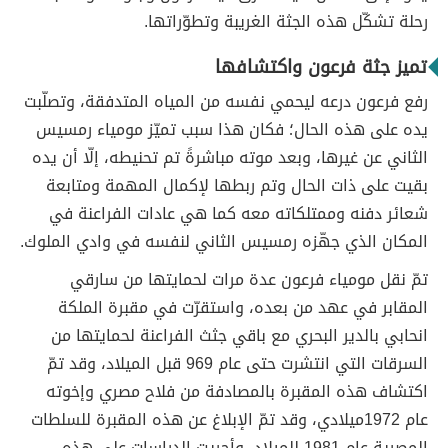
رحلة تشكّل هذه الجثة الغريبة وتطوّراتها.
تميز جثة فرعون واكتشافها
رفع فرعون درعه ليحمي نفسه من المياه المتدفقة، وتصلّبت
يده على هذه الحال؛ فكان هذا سبب تميّز مومياء رمسيس
الثاني عن غيرها، وبعد موته مباشرةً تم تحنيطه، إلّا أن يده
بقيت على ذات الحال وتم ربطها لإكمال المهمة ومتابعة
شعائر دفنه وممتلكاته معه كما هي عادات الفراعنة في
المكان الذي جهّزه رمسيس الثاني لنفسه في وادي الملوك.
تمّ نقل مومياء فرعون عدة مرات لحمايتها من سارقي
المقابر في عهد من بعده، واستقرّت في مقبرة الملكة
انحابي بالدير البحري مع باقي جثث الفراعنة لحمايتها من
السرقات التي انتشرت حتى عام 969 قبل الميلاد، وقد تمّ
اكتشاف هذه المقبرة بالمصادفة من فلاح مصري وإخوته
عام 1972ميلادي، وقد تمّ الإبلاغ عن هذه المقبرة للسلطات
المصرية عام 1981 للميلاد، وأجريت الدراسات على هذه