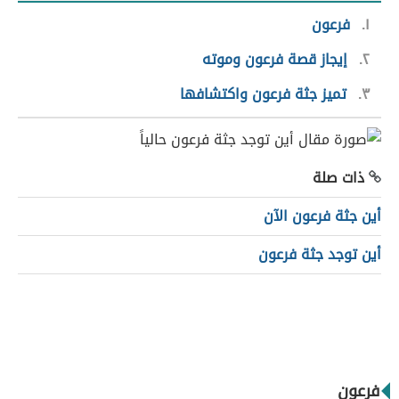
١
فرعون
٢
إيجاز قصة فرعون وموته
٣
تميز جثة فرعون واكتشافها
ذات صلة
أين جثة فرعون الآن
أين توجد جثة فرعون
فرعون