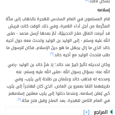
بشكل لافت.
إسلامه
قام المسلمون في العام السادس للهجرة بالذهاب إلى مكّة
المكّرمة من أجل أداء العُمرة، وفي ذلك الوقت كانت قريش
قد أَبرمت اتفاقَ صلح الحديبيّة، ثمّ بعدها أرسل محمد - صلى
الله عليه وسلم - إلى الوليد بن الوليد وتحدث معه حول أخيه
خالد الذي ما زال يجهل ما هو دينُ الإسلام، فكان للرسول ما
طلب فتحدث الوليد مع أخيه خالد.
[٦]
وكان لحديثه تأثيرٌ كبيرٌ عند خالد؛ إذ سُرَِّ خالد بن الوليد -رضي
الله عنه- بسؤال رسول الله -صلى الله عليه وسلم- عنه
ومدحه له فذهب خالد وعثمان بن طلحة إلى يثرب، وفي
طريقهما التقا بعمرو بن العاص، الذي كان مُهاجراً إلى يَثرب
كي يُعلن إسلامه، وعندما دَخلوا إلى يثرب معلنين إسلامهم
في العام الثامن للهجرة، بعد الصلح وقبل فتح مكة.
[٦]
المراجع