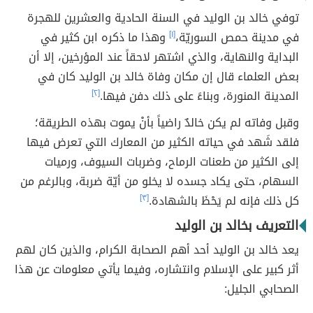
توفي خالد بن الوليد في السنة الحادية والعشرين للهجرة
في مدينة حمص السوريّة،
[١]
وهذا ما ذكره ابن كثير في
البداية والنهاية، والذي اشتهر لاحقاً عند المؤرخين، إلا أن
بعض العلماء قال إن مكان وفاة خالد بن الوليد كان في
المدينة المنورة، وبناءً على ذلك دفن فيها.
[٢]
وقبل وفاته لم يكن خالدٌ راضياً بأنْ يموت بهذه الطريقة؛
فلقد شَهد في حياته الكثير من المعارك التي تعرض فيها
إلى الكثير من طعنات الرماح، وضربات السيوف، ورميات
السهام، حتى يكاد جسده لا يخلو من أيّة ضربة، وبالرغم من
كل ذلك فإنه لم يَحْظَ بالشهادة.
[٣]
التعريف بخالد بن الوليد
يعد خالد بن الوليد أحد أهم الصحابة الكرام، والذين كان لهم
أثر كبير على الإسلام وانتشاره، وفيما يأتي معلومات عن هذا
الصحابي الجليل: