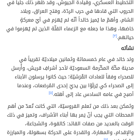
التخطيط العسكري، وقيادة الجيوش، وقد ظهر ذلك جلياً في
الحروب التي قادها في حرب الردّة، وفتح العراق، وبلاد
الشام، وأهمّ ما يُميز خالداً أنّه لم يُهزم في أيّ معركةٍ
خاضها، وهذا ما جعله مع الزعماء القلّة الذين لم يُهزموا في
حياتهم.
[٣]
نشأته
ولد خالد في عام خمسمائة وثمانين ميلاديّة تقريباً في
مدينة مكّة المكّرمة السعوديّة لأحدِ أشرافِ قريش، وأُرسل
للصحراء وفقاً للعادات القُرَشيّة؛ حيث كانوا يرسلون الأبناء
إلى الصحراء كي يُربَّوْا بين يديّ إحدى المُرضعات، وعندما
أصبح في عامه السادس عاد إلى أهله.
[٥]
وتَمكن بعد ذلك من تَعلم الفروسيّة، التي كانت تُعدّ من أهم
المحطات التي يجب أنّ يَمر بها أبناء الأشراف، وتميز في ذلك
الوقت بالعديد من صفات القائد: كالقوة، والشجاعة،
والإقدام، والمهارة، والقدرة على الحركة بسهولة، والمبارزة
[٥]