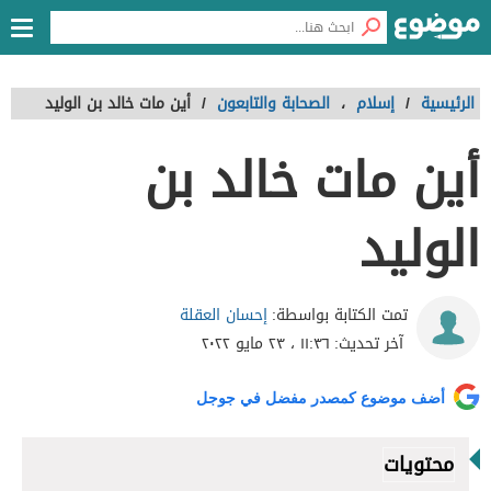
الرئيسية
/
إسلام
،
الصحابة والتابعون
/
أين مات خالد بن الوليد
أين مات خالد بن
الوليد
إحسان العقلة
تمت الكتابة بواسطة:
آخر تحديث:
١١:٣٦ ، ٢٣ مايو ٢٠٢٢
أضف موضوع كمصدر مفضل في جوجل
محتويات