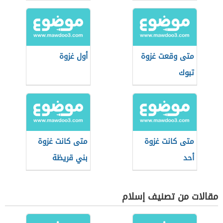
متى وقعت غزوة
أول غزوة
تبوك
متى كانت غزوة
متى كانت غزوة
أحد
بني قريظة
مقالات من تصنيف إسلام