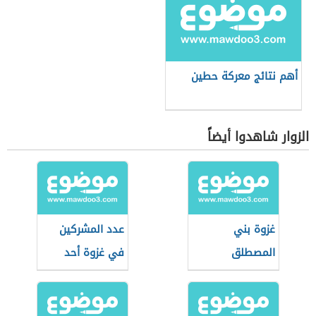
أهم نتائج معركة حطين
الزوار شاهدوا أيضاً
غزوة بني
عدد المشركين
المصطلق
في غزوة أحد