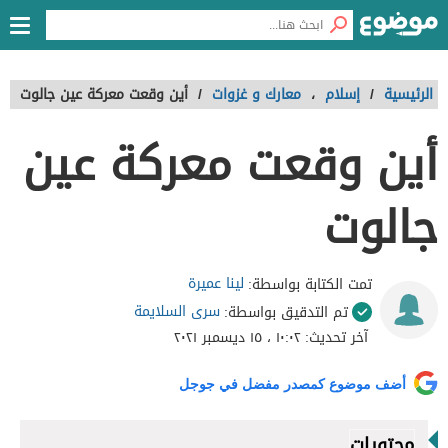
الرئيسية
/
إسلام
،
معارك و غزوات
/
أين وقعت معركة عين جالوت
أين وقعت معركة عين
جالوت
لينا عميرة
تمت الكتابة بواسطة:
سرى السلايمة
تم التدقيق بواسطة:
آخر تحديث:
١٠:٠٢ ، ١٥ ديسمبر ٢٠٢١
أضف موضوع كمصدر مفضل في جوجل
محتويات