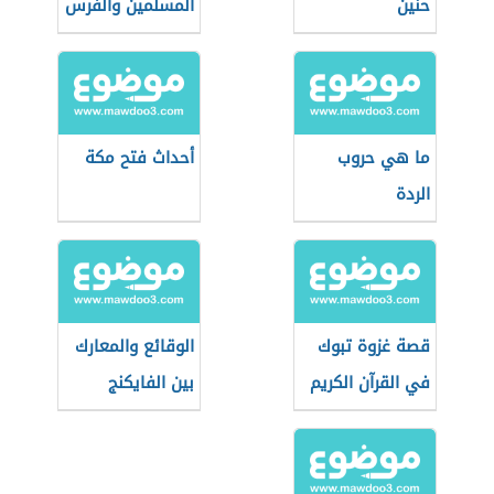
حنين
المسلمين والفرس
ما هي حروب
أحداث فتح مكة
الردة
قصة غزوة تبوك
الوقائع والمعارك
في القرآن الكريم
بين الفايكنج
والمسلمين