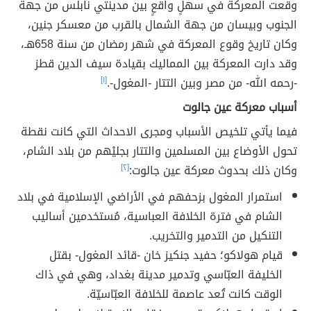
وقعت المعركة في سهلٍ واقعٍ بين مدينتي نابلس من جهة
الجنوب وبيسان من جهة الشمال بالقرب من معسكر جنين،
وكان تاريخ وقوع المعركة في شهر رمضان من سنة 658هـ،
وقد دارت المعركة بين المماليك بقيادة سيف الدين قطز
-رحمه الله- من مصر وبين التتار -المغول-.
[١]
أسباب معركة عين جالوت
فيما يأتي تلخيص الأسباب ومجرى الاحداث التي كانت نقطة
تحول الأوضاع بين المسلمين والتتار بجليْهم من بلاد الشام،
وكان ذلك بحدوث معركة عين جالوت:
[٢]
استمرار المغول بزحفهم في الأراضي الإسلامية في بلاد
الشام في فترة الخلافة العباسية، مُستخدمين أساليب
التنكيل من التدمير والتخريب.
قيام هولاكو؛ حفيد جنكيز خان -قائد المغول- بقتل
الخليفة العبّاسي وتدمير مدينة بغداد، وهي في ذاك
الوقت كانت تُعد عاصمة للخلافة العبّاسيّة.