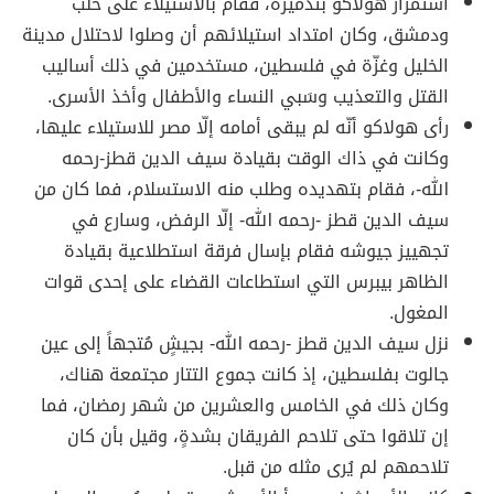
استمرار هولاكو بتدميره، فقام بالاستيلاء على حلب
ودمشق، وكان امتداد استيلائهم أن وصلوا لاحتلال مدينة
الخليل وغزّة في فلسطين، مستخدمين في ذلك أساليب
القتل والتعذيب وسَبي النساء والأطفال وأخذ الأسرى.
رأى هولاكو أنّه لم يبقى أمامه إلّا مصر للاستيلاء عليها،
وكانت في ذاك الوقت بقيادة سيف الدين قطز-رحمه
الله-، فقام بتهديده وطلب منه الاستسلام، فما كان من
سيف الدين قطز -رحمه الله- إلّا الرفض، وسارع في
تجهييز جيوشه فقام بإسال فرقة استطلاعية بقيادة
الظاهر بيبرس التي استطاعات القضاء على إحدى قوات
المغول.
نزل سيف الدين قطز -رحمه الله- بجيشٍ مُتجهاً إلى عين
جالوت بفلسطين، إذ كانت جموع التتار مجتمعة هناك،
وكان ذلك في الخامس والعشرين من شهر رمضان، فما
إن تلاقوا حتى تلاحم الفريقان بشدةٍ، وقيل بأن كان
تلاحمهم لم يُرى مثله من قبل.