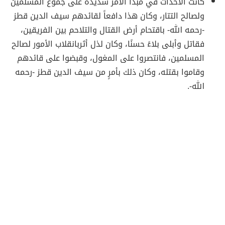
كانت الأحداث في مبدأ الأمر شديدة على جُموع المسلمين
ولصالح التتار، وكان هذا دافعاً لقائدهم سيف الدين قطز
-رحمه الله- باقتحام أرض القتال والتلاحم بين الفريقين،
فقاتل وأبلى بلاءً حسنًا، وكان لذل أثربانقلاب الأمور لصالح
المسلمين، فانتصروا على المغول، وقبضوا على قائدهم
وقاموا بقتله، وكان ذلك بأمرٍ من سيف الدين قطز -رحمه
الله-.