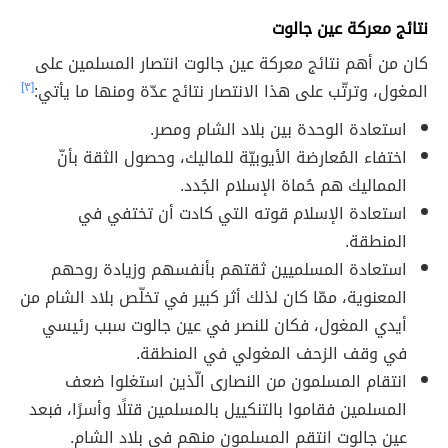
نتائج معركة عين جالوت
كان من أهم نتائج معركة عين جالوت انتصار المسلمين على
المغول، وترتّب على هذا الانتصار نتائج عدّة ومنها ما يأتي:
[٣]
استعادة الوحدة بين بلاد الشام ومصر.
اختفاء المُعارضة الأيوبيّة للماليك، وحصول الثقة بأنّ
المماليك هم حُماة الإسلام الجُدد.
استعادة الإسلام قوته التي كادت أن تختفي في
المنطقة.
استعادة المسلميين ثقتهم بأنفسهم وزيادة روحهم
المعنوية، ممّا كان لذلك أثر كبير في تخلّص بلاد الشام من
أيدي المغول، فكان للنصر في عين جالوت سبب رئيسي
في وقف الزحف المغولي في المنطقة.
انتقام المسلمون من النصارى الّذين استغلوا ضعف
المسلمين فقاموا بالتنكييل بالمسلمين قتلًا وأسرًا، فبعد
عين جالوت انتقم المسلمون منهم في بلاد الشام.